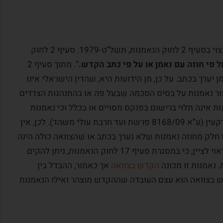
המקור החוקי למוסד ה-“נאמנות המשתמעת” מצוי בסעיף 2 לחוק הנאמנות, תשל”ט-1979. סעיף 2 לחוק
על פי חוזה עם נאמן או על פי כתב הקדש.
“. מתוך סעיף 2
 יערך בכתב. על כן, מן הידועות היא, שהדין הישראלי אינו
צור נאמנות על בסיס הסכמה שבעל פה או בהתנהגות הצדדים
ה של נאמנות אינה תלוי ברישום בפנקס מסויים או בכלל וכי נאמנות
שאינה רשומה אינה נוגדת רישום בפנקס המקרקעין (ע”א 8168/09 פרשת ועד חרבת עולי משהד). לכן, אין
 חלק מחוזה נאמנות שלא נערך בכתב או שהצוואה כולה הינה
חלק מהסכם נאמנות משתמעת בלתי רשומה. ראוי לציין, כי במסגרת סעיף 17 לחוק הנאמנות, ניתן להקים
 נאמנות זו מכונה
הקדש בצוואה
אך כאמור, ההבדל בין
 בצוואה הוא עצם העובדה שההקדש מוצהר ואילו הנאמנות