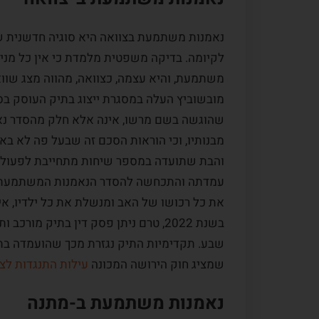
נאמנות משתמעת בצוואה היא סוגיה חדשנית שר
לקיומה. בדיקה משפטית מלמדת כי אין כל מנ
משתמעת, והיא עצמה, כצוואה, מהווה מצג שווא כ
מובשוביץ העלה במסגרת ייצוג בתיק העוסק בסכ
לקוח:
המלצה מס.ו
מקרה לקוח:
המלצה
שהוגשה בשם מרשו, אינה אלא חלק מהסדר נאמ
מבנותיו, וכי הוראות הסכם זה שבעל פה לא באו
רן מובשוביץ. מודים לך על
רן מובשוביץ הוא אדם איכפתי ה
והבת שתועדה במספר שיחות מתחייבת לפעול כמצ
 במקצועיות רבה תוך
ביכולת הסתכלות על כל האופצי
עמדתה והתכחשה להסדר הנאמנות המשתמעת ש
נושא מורכב זה כמובן
הקיימות, אפילו ההזויות ביניהן, 
את כל רכושו של האב ומנשלת את כל ילדיו, אי
ת המשרד שהיה קשוב לכל
חשש מסיעור מוחות בשלבו ידע 
בשנת 2022, טרם ניתן פסק דין בתיק מ
רוח ראוי לציון. שוב תודה
פתיחות ללמידה. השילוב בין תכ
שבע. תקדימיות התיק נגזרת מכך שהועמדה בת
להיותו אסטרטג המתכנן לטווח..
שמציג חוק הירושה המכונה
עילות התנגדות לצ
קרא עוד
נאמנות משתמעת ב-מתנה
א., מרכז הארץ