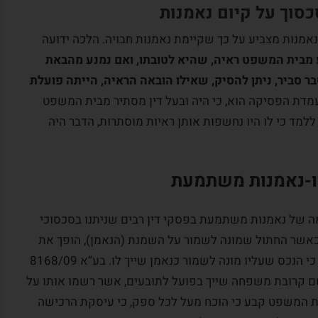
סוך על קיום נאמנות
מנות מצביע על כך שקיימת נאמנות חבויה. הלכה ידועה
 מבית המשפט ראיה, שהיא לטובתו, ואם נמנע מהבאת
בר סביר, ניתן להסיק, שאילו הובאה הראיה, הייתה פועלת
פועל יוצא לעמדת הפסיקה הוא, כי היה ובעל דין מסתיר מבית המשפט
ללמד כי לו היו נחשפות אותן ראיות מוסתרות, הדבר היה
ו-נאמנות משתמעת
מה של נאמנות משתמעת בפסקי דין רבים שניתנו בסכסוכי
ם כאשר החתול שמונה לשמור על השמנת (הנאמן), הופך את
עורו ומתכחש להסכמה שבעל פה, ולפתע טוען כי הנכס שעליו מונה לשמור כנאמן שייך לו. בע”א 8168/09
ם קרובת משפחה שייך בפועל לתובעים, אשר רשמו אותו על
ת המשפט קבע כי הוכח מעל לכל ספק, כי עיסקת הרכישה