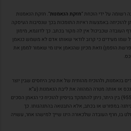
 רשומה על ידי הוכחת “
חזקת הנאמנות
“. חזקת הנאמנות
ן להוכיחה באמצעות ראיות התומכות בכך שנסיבות העיסקה
 העובדה שכביכול אין לה מקור בכתב. כך לדוגמא, מימון
ל שמו מעידים כי קרוב לודאי שאותו אדם לא משמש כנאמן
דם אחר לשם רכישת הנכס (ע”א 9555/10 פרשת הופמן) וזאת מכיון שהנאמן אינו מי שאמור לממן את
כס.
ים בנאמנות, ולהוכיח מהותית של את טיב היחסים שבין יוצר
כס או אותה מטרה המהווה את ליבת הנאמנות (ע”א
3829/91 אבינועם וולס נ’ נחמה גת, ע”א 9555/10) בין היתר, ניתן להתמקד בניסיון להוכיח כי הנאמן הסכים
יתנה במפורש או בכתב, אלא התבטאה בהתנהגותו. כך
ט בו, חרף העובדה שלכאורה הינו שייך למישהו אחר, עשויה