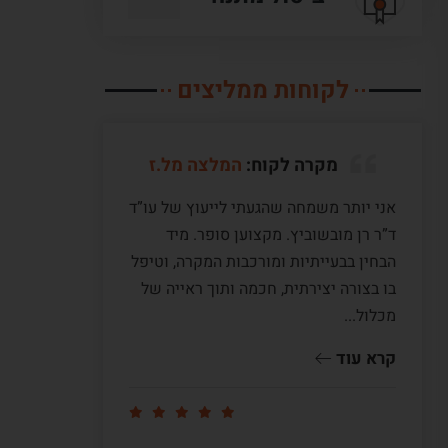
לקוחות ממליצים
מקרה לקוח:
המלצה מל.ז
אני יותר משמחה שהגעתי לייעוץ של עו”ד
לעו”ד מ
ד”ר רן מובשוביץ. מקצוען סופר. מיד
עם ששה 
הבחין בבעייתיות ומורכבות המקרה, וטיפל
תקופה ש
בו בצורה יצירתית, חכמה ותוך ראייה של
לי דיעה
מכלול...
ומדוייק
שווה זהב
קרא עוד
קרא עו