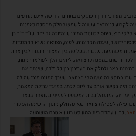
בים מעורכי הדין העוסקים בתחום הירושה אינם מודעים
יעה לקבוע כי צוואה עשויה לשמש כחלק מהסכם נאמנות
לפי חוץ, ביחס לכוונות המוריש והזוכה גם יחד. עו”ד ד”ר רן
סוך ירושה, טענה תקדימית, לפיה, הצוואה נשוא ההתנגדות
 מא.
מקרה לקוח:
המלצה מדוד
נות משתמעת שנכרת בעל פה בין המצווה המנוח לבין אחת
 לכדי רישום במסגרת הצוואה. לימים, הלך לעולמו המנוח,
ניחן
היתה לי הזכות להכיר אדם ואיש מקצוע
וות האב ולחלק את העיזבון בין כל ילדיו, שינתה את
ות
כמוך. מודה אני לבורא עולם על שזיכני
בו התקשרה וטענה כי הצוואה שערך המנוח מורישה לה
תוך אי
בזכות זאת. אני מודה לך על התחשבותך
תם היה בקשר אוהב עד ליום לכתו. במועד עריכת המאמר,
ויכולת
וטיפולך בסוגיות שעמדו בפניך. אציין כי
ורכב ותקדימי זה, המתנהל בבית המשפט לענייני משפחה בבאר
ונות אלו
רבים וטובים ממכריי, ידידיי וחבריי
וכו עילה לפסילת צוואה שאינה חלק מתוך הרשימה הסגורה
.
שחלקם אנשי מקצוע בכירים,...
וואה
, כך שעמדת בית המשפט בנושא טרם הושמעה.
קרא עוד
דוד ו., ירושלים