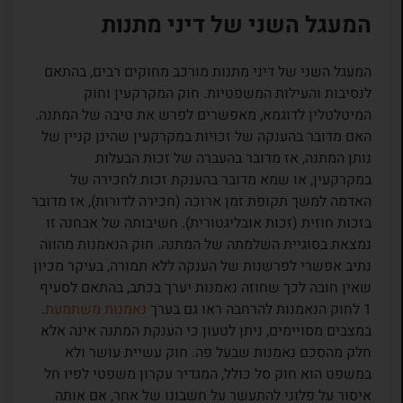
המעגל השני של דיני מתנות
המעגל השני של דיני מתנות מורכב מחוקים רבים, בהתאם
לנסיבות והעילות המשפטיות. חוק המקרקעין וחוק
המיטלטלין לדוגמא, מאפשרים לפרש את טיבה של המתנה.
האם מדובר בהענקה של זכויות במקרקעין שהינן קניין של
נותן המתנה, אז מדובר בהעברה של זכות הבעלות
במקרקעין, או שמא מדובר בהענקת זכות לחכירה של
האדמה למשך תקופת זמן ארוכה (חכירה לדורות), אז מדובר
בזכות חוזית (זכות אובליגטורית). חשיבותה של אבחנה זו
נמצאת בסוגיית השלמתה של המתנה. חוק הנאמנות מהווה
נתיב אפשרי לפרשנות של הענקה ללא תמורה, בעיקר מכיון
שאין חובה לכך שחוזה נאמנות יערך בכתב, בהתאם לסעיף
1 לחוק הנאמנות להרחבה ראו גם בערך
נאמנות משתמעת
.
במצבים מסויימים, ניתן לטעון כי הענקת המתנה אינה אלא
חלק מהסכם נאמנות שבעל פה. חוק עשיית עושר ולא
במשפט הוא חוק סל כולל, המגדיר עקרון משפטי לפיו חל
איסור על פלוני להתעשר על חשבונו של אחר, אם אותה