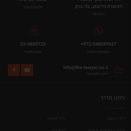
הכשרת היישוב, בני ברק
טלפון במשרד
כתובתנו
03-6850723
+972-548089547
וואטסאפ משרד
פקס במשרד
info@the-lawyer.co.il
דואר אלקטרוני
ניווט מהיר
דיני ירושה
סוגי צוואה
מתנה במסגרת ירושה
המלצות