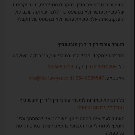
התעשרות נוגדת את הדין. במקרים מסויימים, יש בעקרונות
של עשיית עושר ולא במשפט כדי ללמד שמתנה שכביכול
הוענקה, אינה אלא עשיית עושר ולא במשפט של מקבלה.
משרד עורכי דין ד”ר רן מובשוביץ
רח’ ז’בוטינסקי 9, מגדל הכשרת היישוב, בני ברק 5126417
טל:
072-3310205
| פקס:
03-6850723
וואטסאפ:
054-8089547
|
info@the-lawyer.co.il
כל הזכויות שמורות למשרד עורכי דין ד”ר רן מובשוביץ
|
עורך דין ירושה וצוואה
|
האמור לעיל אינו מהווה ייעוץ משפטי ואין להסתמך עליו.
מומלץ לפנות לייעוץ מקצועי בהתאם לצורך בטרם נקיטת
כל פעולה.