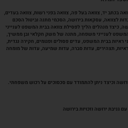
ואה בכתב יד, צוואה בעל פה, צוואה בפני רשות, צוואה בעדים,
נגדות לצוואה, עסקאות בירושה, הסכמי מתנה וביטול הסכם
שה, כיצד מנהלים הליך לפסילת צוואה בבית המשפט לענייני
המשפט לענייני משפחה, מתנה של משק חקלאי ובן ממשיך,
י ראיות בבית המשפט, עדים פסולים ופגומים, חקירה נגדית,
 מא.
מקרה לקוח:
המלצה מדוד
ראיות, תצהירים, עדות סברה, עדות שמיעה, עדות של מומחה
ניחן
היתה לי הזכות להכיר אדם ואיש מקצוע
ות
כמוך. מודה אני לבורא עולם על שזיכני
תוך אי
בזכות זאת. אני מודה לך על התחשבותך
ירושה וכיצד ניתן להתמודד עם סכסוכים על רכוש משפחתי.
ויכולת
וטיפולך בסוגיות שעמדו בפניך. אציין כי
ונות אלו
רבים וטובים ממכריי, ידידיי וחבריי
.
שחלקם אנשי מקצוע בכירים,...
 גניבת ירושה וזכויות בירושה
קרא עוד
דוד ו., ירושלים