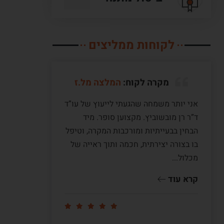
לקוחות ממליצים
מקרה לקוח:
המלצה מל.ז
אני יותר משמחה שהגעתי לייעוץ של עו”ד
לעו”ד מ
ד”ר רן מובשוביץ. מקצוען סופר. מיד
עם ששה 
הבחין בבעייתיות ומורכבות המקרה, וטיפל
תקופה ש
בו בצורה יצירתית, חכמה ותוך ראייה של
לי דיעה
מכלול...
ומדוייק
שווה זהב
קרא עוד
קרא עו