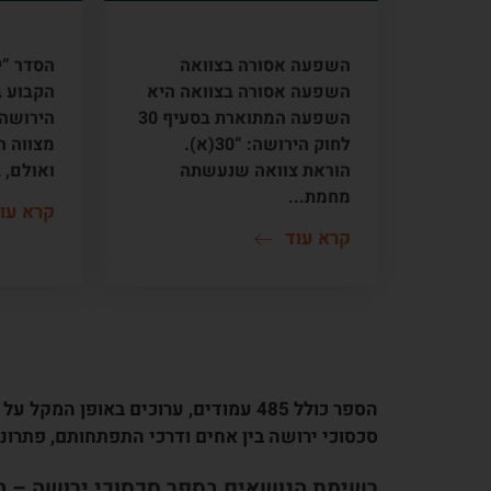
השפעה אסורה בצוואה
יורשי
השפעה אסורה בצוואה
הסדר “י
השפעה אסורה בצוואה היא
השפעה המתוארת בסעיף 30
הירושה 
לחוק הירושה: “30(א).
מצווה ר
הוראת צוואה שנעשתה
ואולם, 
מחמת...
קרא עו
קרא עוד
סכסוכי ירושה – הספר המלא
הספר כולל 485 עמודים, ערוכים באופן 
סכסוכי ירושה בין אחים ודרכי התפתחותם, פתרונ
רשימת הנושאים בספר סכסוכי ירושה – 