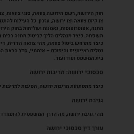
חוק הירושה, רשם הירושה,צוואה, סוגי צוואות, צו
צו קיום צוואה וצו ירושה, עזבון, כל העילות להת
מתנה, אפוטרופוסות, נאמנות ושליחות בחוק הירו
משפחה, כיצד מנהלים הליך לביטול מתנה בבית 
כיצד מתרחש ביטול צוואה, מהי צוואה הדדית, דינ
לקוח:
המלצה מס.ו
מקרה לקוח:
המלצה
נטלים ראייתיים והיפוכם – אימתיי, סדר הבאת ה
בית המשפט ועוד ועוד.
רן מובשוביץ. מודים לך על
רן מובשוביץ הוא אדם איכפתי ה
 במקצועיות רבה תוך
ביכולת הסתכלות על כל האופצי
סכסוכי ירושה: מריבות ירושה
נושא מורכב זה כמובן
הקיימות, אפילו ההזויות ביניהן, 
כיצד מתפתחות מריבות ירושה, הסיבות למריבות 
ת המשרד שהיה קשוב לכל
חשש מסיעור מוחות בשלבו ידע 
רוח ראוי לציון. שוב תודה
פתיחות ללמידה. השילוב בין תכ
גניבת ירושה
להיותו אסטרטג המתכנן לטווח..
מהי גניבת ירושה, מה הדרך המשפטית להתמודד עם
קרא עוד
עורך דין סכסוכי ירושה
א., מרכז הארץ