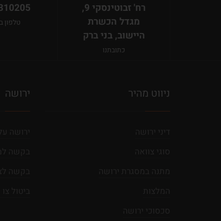
רח' זבוטינסקי 9,
310205
מגדל הכשרת
טלפון 
היישוב, בני ברק
כתובתנו
ניווט מהיר
ירושה
דיני ירושה
ירושה על 
סוגי צוואה
בקשה למת
מתנה במסגרת ירושה
בקשה לצו
המלצות
ביטול צו 
סכסוכי ירושה