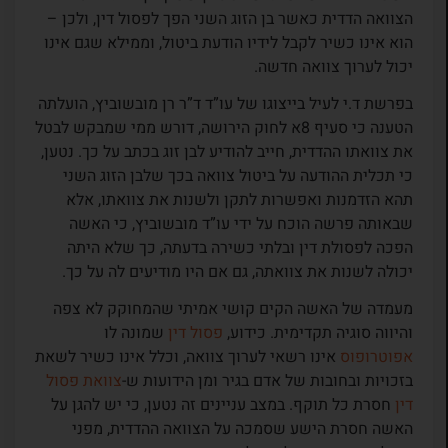
הצוואה הדדית כאשר בן הזוג השני הפך לפסול דין, ולכן –
הוא אינו כשיר לקבל לידיו הודעת ביטול, וממילא שגם אינו
יכול לערוך צוואה חדשה.
בפרשת ד.י לעיל בייצוגו של עו”ד ד”ר רן מובשוביץ, הועלתה
הטענה כי סעיף 8א לחוק הירושה, דורש ממי שמבקש לבטל
את צוואתו ההדדית, חייב להודיע לבן זוג בכתב על כך. נטען,
כי תכלית ההודעה על ביטול צוואה בכך שלבן הזוג השני
תהא הזדמנות ואפשרות לתקן ולשנות את צוואתו, אלא
שבאותה פרשה הוכח על ידי עו”ד מובשוביץ, כי האשה
הפכה לפסולת דין ובלתי כשירה בדעתה, כך שלא היתה
יכולה לשנות את צוואתה, גם אם היו מודיעים לה על כך.
מעמדה של האשה הקים קושי אמיתי שהמחוקק לא צפה
והיווה סוגיה תקדימית. כידוע,
פסול דין
שמונה לו
אפוטרופוס
אינו רשאי לערוך צוואה, וכלל אינו כשיר לשאת
בזכויות ובחובות של אדם בגיר ומן הידועות ש-
צוואת פסול
דין
חסרת כל תוקף. במצב עניינים זה נטען, כי יש להגן על
האשה חסרת הישע שסמכה על הצוואה ההדדית, מפני