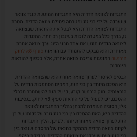
התנגדות לצוואה הדדית היא התנגדות המוגשת כנגד צוואה
שנערכה על ידי בני זוג ומטרתה פסילת צוואה הדדית. מטרת
התנגדות לצוואה הדדית היא לבטל את ההוראות שבצוואה
זו, בדרך כלל במטרה לזכות בעיזבון רב יותר. התנגדות
לצוואה הדדית תוגש אם אחד מבני הזוג ערך צוואה אחרת
מאוחרת והוא מבקש להתמודד עם הוראות
סעיף 8א לחוק
הירושה
המונעות עריכת צוואה אחרת, אלא בכפוף להוראות
מיוחדות.
הבסיס לאיסור לערוך צוואה אחרת הוא שהצוואה ההדדית
היא הסכם מיוחד בין בני הזוג, המקים הסתמכות הדדית על
הוראותיה. חוק הירושה קובע, כי על מנת להשתחרר מכבלי
ההסכם, יש לפעול על פי הוראות סעיף 8א לחוק. בנסיבות
אלו, הסוגיה העומדת למבחן בהליך ההתנגדות לצוואה
ההדדית היא, האם ההסכם בין בני הזוג גובר על זכותו של בן
הזוג לערוך צוואה מאוחרת יותר. לפיכך, הליך התנגדות
לקיום צוואה הדדית מתמקד בתנאיו של ההסכם שנוצר בין
בני הזוג בעת שערכו את צוואתם ההדדית, בבדיקת היקף