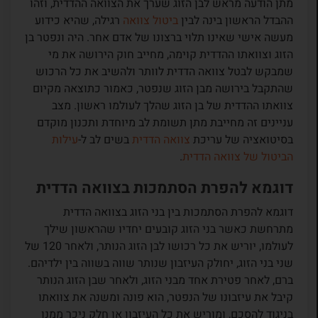
מתן הודעה מראש לבן הזוג שערך את הצוואה ההדדית, וזהו
ההבדל הראשון בינה לבין
ביטול צוואה
רגילה, שהיא כידוע
מעשה אישי שאינו תלוי ברצונו של אדם אחר. היה ונפטר בן
הזוג וצוואתו ההדדית קוימה, מחייב חוק הירושה את מי
שמבקש לבטל צוואה הדדית לוותר ולהשיב את כל הרכוש
שהתקבל בירושה מבן הזוג שנפטר, כאמור כתוצאה מקיום
צוואתו ההדדית של בן הזוג שהלך לעולמו ראשון. מצב
עניינים זה מחייבת מתן תשומת לב מיוחדת ותכנון מוקדם
בסיטואציה של עריכת
צוואה הדדית
בשים לב ל-
עילות
הביטול של צוואה הדדית
.
דוגמא להפרת הסתמכות בצוואה הדדית
דוגמא להפרת הסתמכות בין בני הזוג בצוואה הדדית
מתרחשת כאשר בני הזוג קובעים יחדיו שהראשון שילך
לעולמו, יוריש את כל רכושו לבן הזוג הנותר, ולאחר 120 של
שני בני הזוג, יחולק העיזבון שנותר שווה בשווה בין ילדיהם.
ברם, לאחר פטירת אחד מבני הזוג, ולאחר שבן הזוג הנותר
קיבל את עיזבונו של הנפטר, הוא פונה ומשנה את צוואתו
בניגוד להסכם, ומוריש את כל העיזבון או חלק ניכר ממנו