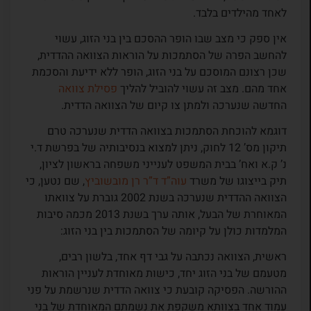
לאחד מהילדים בלבד.
אין ספק כי מצב שבו הופר ההסכם בין בני הזוג, עשוי
להחשב הפרה של הסתמכות על הוראות הצוואה ההדדית,
שכן רצונם המוסכם על בני הזוג, הופר ללא ידיעת והסכמת
אחד מהם. מצב זה עשוי להוביל להליך
פסילת צוואה
החדשה שנערכה ולמתן צו קיום של הצוואה הדדית.
דוגמא להוכחת הסתמכות בצוואה הדדית שנערכה טרם
תיקון מס’ 12 לחוק, ניתן למצוא בנסיבותיה של בפרשת ד.י
נ’ ק.א ואח’ בבית המשפט לענייני משפחה בראשון לציון,
תיק בייצוגו של משרד
עוה”ד ד”ר רן מובשוביץ
, שם נטען, כי
הצוואה ההדדית שנערכה בשנת 2002 גוברת על צוואתו
המאוחרת של הבעל, אותה ערך בשנת 2013 מכמה סיבות
המלמדות כולן על קיומה של הסתמכות בין בני הזוג:
ראשית, הצוואה נכתבה על גבי דף אחד, בלשון רבים,
מטעמם של בני הזוג יחד, כישות מאוחדת לעניין הוראות
ההורשה. הפסיקה קובעת כי צוואה הדדית שנרשמת על פני
עמוד אחד בצוותא משקפת את נשמתם המאוחדת של בני