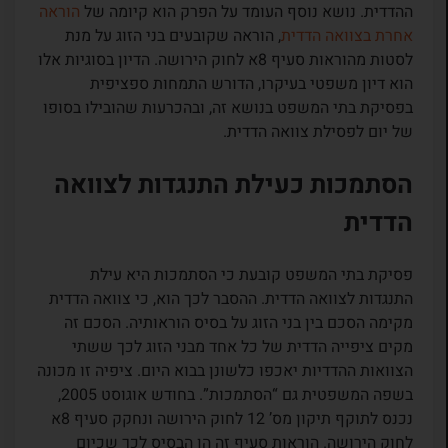
ההדדית. נושא נוסף העומד על הפרק הוא קיומה של
הוראה
אחרת בצוואה הדדית
, הוראה שקובעים בני הזוג על מנת
לסטות מהוראות סעיף 8א לחוק הירושה. הדיון בסוגיות אלו
הוא דיון משפטי בעיקרו, הדורש התמחות ספציפית
בפסיקת בתי המשפט בנושא זה, ובהכרעות שהובילו בסופו
של יום לפסילת צוואה הדדית.
הסתמכות כעילת התנגדות לצוואה
הדדית
פסיקת בתי המשפט קובעת כי הסתמכות היא עילת
התנגדות לצוואה הדדית. ההסבר לכך הוא, כי צוואה הדדית
מקימה הסכם בין בני הזוג על בסיס הוראותיה. הסכם זה
מקים ציפייה הדדית של כל אחד מבני הזוג לכך ששתי
הצוואות ההדדיות יאכפו כלשונן בבוא היום. ציפיה זו מכונה
בשפה המשפטית גם “הסתמכות”. בחודש אוגוסט 2005,
נכנס לתוקף תיקון מס’ 12 לחוק הירושה ונחקק סעיף 8א
לחוק הירושה. הוראות סעיף זה הן הבסיס לכך שכיום