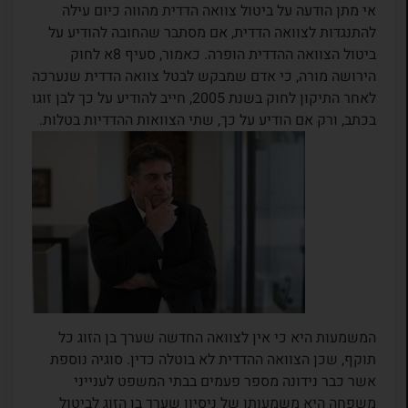
אי מתן הודעה על ביטול צוואה הדדית מהווה כיום עילה
להתנגדות לצוואה הדדית, אם מסתבר שהחובה להודיע על
ביטול הצוואה ההדדית הופרה. כאמור, סעיף 8א לחוק
הירושה מורה, כי אדם שמבקש לבטל צוואה הדדית שנערכה
לאחר התיקון לחוק בשנת 2005, חייב להודיע על כך לבן זוגו
בכתב, ורק אם הודיע על כך, שתי הצוואות ההדדיות בטלות.
המשמעות היא כי אין לצוואה החדשה שערך בן הזוג כל
תוקף, שכן הצוואה ההדדית לא בוטלה כדין. סוגיה נוספת
אשר כבר נידונה מספר פעמים בבתי המשפט לענייני
משפחה היא משמעותו של ניסיון שערך בן הזוג לביטול