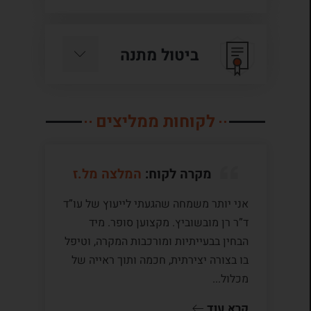
ביטול מתנה
לקוחות ממליצים
מקרה לקוח:
המלצה מל.ז
אני יותר משמחה שהגעתי לייעוץ של עו”ד
לע
ד”ר רן מובשוביץ. מקצוען סופר. מיד
עם
הבחין בבעייתיות ומורכבות המקרה, וטיפל
תק
בו בצורה יצירתית, חכמה ותוך ראייה של
לי
מכלול...
ומ
שו
קרא עוד