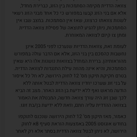
צוואה הדדית מקימה הסתמכות בין הזוג, כברירת מחדל,
אלא אם בני הזוג קבעו במפורש כי כל אחד מבני הזוג רשאי
לשנות צוואתו כרצונו, שאז אין הסתמכות. במצב שבו אין
הסתמכות, ניתן להגיע לתוצאה של פסילת צוואה הדדית
ומתן צו קיום לצוואה המאוחרת.
לעומת זאת, צוואות הדדיות שנערכו לפני 2005 אינן
נחשבות כהסכם בין בני הזוג, אלא אם הדבר עולה במפורש
מהוראותיהן. ברירת המחדל בצוואות נושנות אלו היא שאין
הסתמכות, והיא אינה מהווה עילת התנגדות לצוואה הדדית.
בטרם חקיקת תיקון מס’ 12 לחוק הירושה, לא חל כל איסור
על בני זוג שערכו יחדיו צוואה הדדית לבטל אותה ללא
הודעה מראש ואף ללא ידיעת בן הזוג האחר. מצב זה הביא
לכך שבן זוג היה עורך צוואה חדשה, המבטלת את האמור
בצוואה ההדדית עליה חתם, וזאת ללא ידיעת בן/בת זוגו.
כאמור, מאז תיקון מס’ 12 לחוק הירושה שנכנס לתוקפו
בחודש אוגוסט 2005 באמצעות הוראת סעיף 8א לחוק
הירושה, לא ניתן לבטל צוואה הדדית בסתר אלא רק לאחר