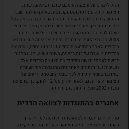
הזוג, ללמדנו על עוצמת ההסכם שנכרת ביניהם. שנית,
הצוואה היתה מפורטת ומנומקת מאד, באופן המלמד שבני
הזוג שקלו יחד את הוראותיה. כל הוראה הוסברה ונומקה על
ידי בני הזוג, ואף צורף לצוואה תשריט מדויק המסביר כיצד
יש לחלק שטחי מקרקעין בין היורשים. שלישית, בשנת
2008 פנו בני הזוג לעורכת דין, והתייעצו איתה לגבי הצוואה
ההדדית. לאחר ההתייעצות החליטו בני הזוג יחדיו, שהצוואה
ההדדית נשארת על כנה.רביעית, בשנת 2009, ניגש המנוח
לרשם לענייני ירושה והפקיד את הצוואה ההדדית אצלו.
חשיבות שני הנתונים האחרונים מתגברת לאור העובדה
שמדובר בשתי הוכחות לכך שבני הזוג סמכו ידיהם על
הצוואה ההדדית גם לאחר תיקון מס’ 12 לחוק, כך שהצוואה
משנת 2002 נופלת תחת כנפי התיקון.
אתגרים בהתנגדות לצוואה הדדית
סדר הדין בהתנגדות לצוואה הדדית דומה לסדרי הדין
בהתנגדות לצוואה רגילה. הצוואה ההדדית מוגשת לקיום,