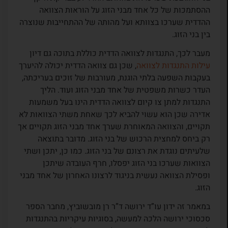
ההסתמכות של כל אחד מבני הזוג על הוראות הצוואה
ההדדית שערכו בצוותא ועל מהותה של ההתחייבות שנוצרה
בין בני הזוג.
מעבר לכך, התנגדות לצוואה הדדית כוללת בתוכה גם דיון
עילות התנגדות לצוואה
, שכן גם צוואה הדדית יכולה להיערך
בעקבות השפעה בלתי הוגנת, מעורבות של זוכים בעריכתה,
העדר כשרות משפטית של אחד מבני הזוג ועוד. הליך
התנגדות למתן צו קיום לצוואה הדדית הינו בעל משמעות
אדירה שכן הוא עשוי להביא לכך שאחת משתי הצוואות לא
תקויים, והצוואה המאוחרת שערך אחד מבני הזוג תקויים אך
רק ביחס למחצית הרכוש של בני הזוג. מדובר בתוצאה
שלעיתים נוגדת את רצונם של בני הזוג. כמו כן, יתכן ושתי
הצוואות שערכו בני הזוג יפסלו, חרף העובדה שיתכן
ופסילת הצוואה נעשית בניגוד לרצונו האחרון של אחד מבני
הזוג.
במאמר זה ידון עו”ד ירושה ד”ר רן מובשוביץ, מחבר הספר
סכסוכי ירושה הלכה למעשה, בסוגיות עיקריות בהתנגדות