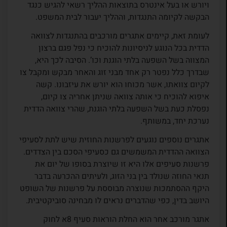
ויורש או בעל אינטרס בתוצאות ההליך רשאי להגיש כנגד
הבקשה לקיומה התנגדות, וההליך יעבור לבית המשפט.
לעומת זאת, קיימים אתגרים מורכבים בהתנגדות לצוואה
הדדית בכל הנוגע לניסיונות להוכיח כי נפל פגם ברצון
המצווה בשל השפעה בלתי הוגנת וכו’. הסיבה לכך היא,
שבדרך כלל נפטר רק אחד מבני זוג והאחר מבקש ומקבל צו
לקיום צוואתו, אשר מכוחו הוא יורש את עיזבונו. קשה
איפוא להוכיח כי אותה צוואה שניתן אחריה צו קיום,
נפסלת כעת בשל השפעה בלתי הוגנת, שהרי צוואה הדדית
נערכת יחד, במשותף.
אתגרים נוספים נוגעים לפרשנות החוזית שיש לתת לסעיפי
הצוואה ההדדית המשמשים גם כסעיפי הסכם בין הצדדים.
פרשנות סעיפים אלו היא זו שיוצרת בסופו של יום את
תנאי החוזה שנולד בין בני הזוג, ולעיתים ההכרעה בדבר
היקף ההסתמכות שנוצרה מבוססת על פרשנות של השופט
היושב בדין, כפי שהדברים נראים לו מבחינה סוביקטיבית.
אתגר מורכב אחר הוא החלת הוראות סעיף 8א לחוק