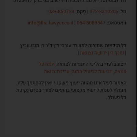
רח’ ז’בוטינסקי 9, מגדל הכשרת היישוב, בני ברק 5126417
טל:
072-3310205
| פקס:
03-6850723
וואטסאפ:
054-8089547
|
info@the-lawyer.co.il
כל הזכויות שמורות למשרד עורכי דין ד”ר רן מובשוביץ
|
עורך דין ירושה וצוואה
|
ייצוג בלעדי בהליכי התנגדות לצוואה,
הגנה על
צוואה
,
תביעות לביטול מתנה
,
עריכת צוואה
האמור לעיל אינו מהווה ייעוץ משפטי ואין להסתמך עליו.
מומלץ לפנות לייעוץ מקצועי בהתאם לצורך בטרם נקיטת
כל פעולה.