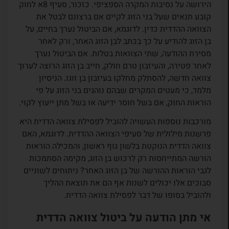
הירושה על נסיבות המקרה הספציפי. כזכור, סעיף 8א לחוק
קובע תנאים שעל בני הזוג לקיים אם ברצונם לבטל את
הצוואה ההדדית כדין. לדוגמא, אם הביטול נערך בחיים, על
בן הזוג להודיע על כך בכתב לבן הזוג האחר, ורק לאחר
מסירת ההודעה, שתי הצוואות בטלות. אם הביטול נערך
לאחר פטירה, והעיזבון טרם חולק, חייב בן הזוג הרוצה לערוך
צוואה חדשה, להסתלק מחלקו בעיזבון בן זוגו. הניסיון
מלמד, כי מעטים המקרים שבהם נוהגים בני הזוג על פי
הוראות החוק, אם בשל חוסר ידיעה או בשל מתן ייעוץ לקוי.
מורכבות נוספות העשויה להוביל לפסילת צוואה הדדית היא
פרשנות מילולית של סעיפי הצוואה ההדדית. לדוגמא, האם
צוואה הדדית הנוקטת בלשון גוף ראשון, והמכילה הוראות
הורשה המתייחסות רק לרכוש בן הזוג, מקימה הסתמכות
לגבי הוראות ההורשה של בן הזוג האחר? ניתוחים לשוניים
סבוכים אלו יכולים לשנות אף הם את תוצאת ההליך
ולהוביל בסופו של דבר לפסילת צוואה הדדית.
אי מתן הודעה על ביטול צוואה הדדית