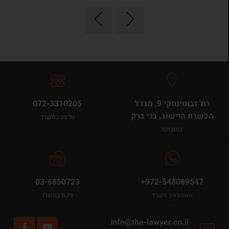
רח' זבוטינסקי 9, מגדל
072-3310205
הכשרת היישוב, בני ברק
טלפון במשרד
כתובתנו
03-6850723
+972-548089547
וואטסאפ משרד
פקס במשרד
info@the-lawyer.co.il