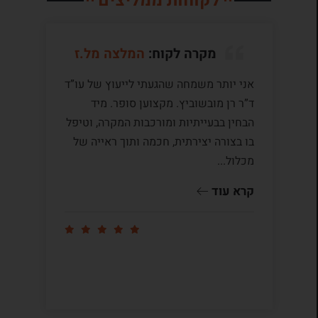
לקוחות ממליצים
מקרה לקוח:
המלצה מל.ז
אני יותר משמחה שהגעתי לייעוץ של עו”ד
לע
ד”ר רן מובשוביץ. מקצוען סופר. מיד
עם
הבחין בבעייתיות ומורכבות המקרה, וטיפל
תק
בו בצורה יצירתית, חכמה ותוך ראייה של
לי
מכלול...
ומ
שו
קרא עוד
קר