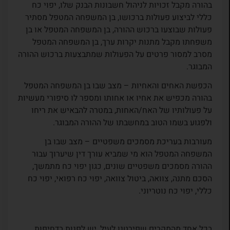
בהורה מקבל זכויות לניהול חשבונות הבנק שלו, יפוי כח
כללי לביצוע פעולות ברכושו, בן המשפחה המטפל מסתיר
פעולות שבוצעו ברכוש ההורה, בן המשפחה המטפל או בן
משפחתו מקבל מתנות יקרות ערך, בן המשפחה המטפל
מסרב למסור פרטים על הפעולות שמתבצעות ברכוש ההורה
המבוגר.
הכפשת האחים והאחיות – מצב שבו בן המשפחה המטפל
בהורה מכפיש את אחיו או אחותו ומספר לו סיפורי מעשיות
על פעולותיו של האח/האחות, במטרה להבאיש את ריחו
ולפגוע בשמו הטוב במחשבתו של ההורה המבוגר.
מעורבות בעריכת מסמכים משפטיים – מצב שבו בן
המשפחה המטפל הוא מי שמביא עורך דין שיערוך עבור
ההורה מסמכים משפטיים שונים, כגון יפוי כח מתמשך,
הסכם מתנה, צוואה, ביטול צוואה, יפוי כח רפואי, יפוי כח
כללי, יפוי כח נוטריוני.
בכל אחד מהמקרים שפירטנו לעיל, יש לפנות בדחיפות