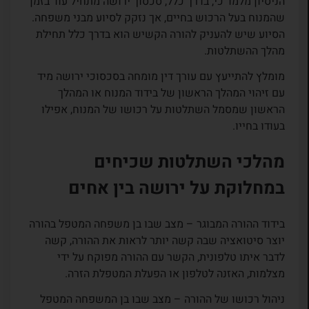
הניסיון מלמד כי, בדרך כלל, סכסוך ירושה מתחיל עוד בזמן
שהמנוח בעל הרכוש בחיים, אך נזקק לסיוע מבני משפחה.
הסיוע שיש להעניק להורה הקשיש הוא בדרך כלל תחילת
מהלך ההשתלטות.
מומלץ להתייעץ עם עורך דין מומחה בסכסוכי ירושה מיד
עם זיהוי המהלך הראשון של בידוד המנוח או המהלך
הראשון שמסמל השתלטות על רכושו של המנוח, אפילו
בעודו בחייו.
מהלכי השתלטות שכיחים
במחלוקת על ירושה בין אחים
בידוד ההורה המבוגר – מצב שבו בן משפחה המטפל בהורה
יוצר סיטואציה שבה קשה יותר לראות את ההורה, קשה
לדבר איתו טלפונית, הקשר עם ההורה מפוקח על ידי
מצלמות, האזנה לטלפון או הפעלת המטפלת הזרה.
ניהול רכושו של ההורה – מצב שבו בן המשפחה המטפל