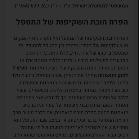
המשפטי לממשלת ישראל
, פ”ד ח (1) 627, 629 (1954).
הפרת חובת השקיפות של המטפל
הפרת חובת השקיפות של המטפל היא מקרה נוסף המקים
חשש לקיומם של ניגודי עניינים בין המטפל למטופל: מי
שמטפל ברכוש של אחר, חייב לגלות את כל הנתונים
הקשורים לפעילותו ברכוש וסירוב לגלות נתונים אלו או
הסתרתם מהווה הפרה מובהקת של חובת הנאמנות.
סעיף 7
לחוק הנאמנות
מחייב את הנאמן שהוא המטפל בחובת גילוי
ודיווח ולפיכך אי דיווח על חשבונות הנאמנות והפעולות
שביצע המטפל, במיוחד במסגרת הליכים משפטיים, עשוי
ללמד על הפרת חובת האמונים. כך לדוגמא מצב במסגרתו
מסתיר הנאמן מידע מבני משפחה על פעולותיו ברכוש
הנאמנות מהווה הפרת חובת הנאמנות, אם הדבר נעשה חרף
הוראת המטופל בדבר שקיפות, אך במצב שבו המטופל הוא
חסר ישע, אין להסכים לאי דיווח מטעמו של מי שמנהל
רכוש עבור ההורים הקשישים, גם אם הוא טוען שהוא חייב