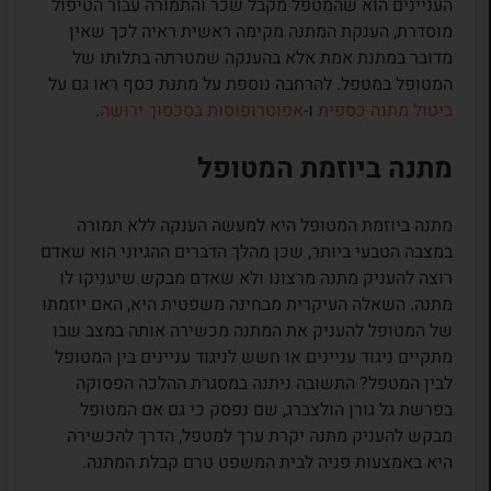
העניינים הוא שהמטפל מקבל שכר והתמורה עבור הטיפול
מוסדרת, הענקת המתנה מקימה ראשית ראיה לכך שאין
מדובר במתנת אמת אלא בהענקה שמטרתה בתלותו של
המטופל במטפל. להרחבה נוספת על מתנת כסף ראו גם על
ביטול מתנה כספית
ו-
אפוטרופוסות בסכסוך ירושה
.
מתנה ביוזמת המטופל
מתנה ביוזמת המטופל היא למעשה הענקה ללא תמורה
במצבה הטבעי ביותר, שכן מהלך הדברים ההגיוני הוא שאדם
רוצה להעניק מתנה מרצונו ולא שאדם מבקש שיעניקו לו
מתנה. השאלה העיקרית מבחינה משפטית היא, האם יוזמתו
של המטופל להעניק את המתנה מכשירה אותה במצב שבו
מתקיים ניגוד עניינים או חשש לניגוד עניינים בין המטופל
לבין המטפל? התשובה ניתנה במסגרת ההלכה הפסוקה
בפרשת גל גורן הולצברג, שם נפסק כי גם אם המטופל
מבקש להעניק מתנה יקרת ערך למטפל, הדרך להכשירה
היא באמצעות פניה לבית המשפט טרם קבלת המתנה.