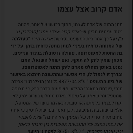
אדם קרוב אצל עצמו
מתן מתנה של אדם לעצמו, מתוך רכושו של אחר, מהווה
ניגוד עניינים מכיון ש-“
אדם קרוב אצל עצמו
”
(סנהדרין ט’
ב’) ו
על כך אמר בית המשפט בפרשת
אביבה מירז
“פ
עולתה
של המנוחה נדמית בעיניי למתן מתנה נדחית בזמן, על ידי
בת החסות לאפוטרופה. פעולה זו טובלת בניגוד עניינים.
מכאן שאין ליתן לה תוקף. ואם ישאל השואל, האם
נמנע באופן מוחלט מאדם ליתן מתנה לאפוטרופסו,
ובדרך זו לגמול לו, הרי אפשר שהתשובה תימצא באישור
של בית המשפט
.” ע”א 4377/04 גל גורן הוצלברג נ’ אביבה
מירז ,פורסם במאגרי המידע. משמעות הדבר היא, כי מצופה
שמטפל ומי שאמון על טיפול באדם מוחלש בערוב ימיו, לא
יקח לעצמו כל מתנה או טובת הנאה מרכושו של המטופל,
אלא ברשות בית המשפט. לכן נאמר בפרשת לויטין, כי אחת
מחובותיו היסודיות של הנאמן היא החובה
“שלא להעמיד
את עצמו במצב של התנגשות אפשרית בין חובתו כנאמן
ובין טובתו הפרטית…” (
ע”א 36/51
לויטין נ’ היועץ