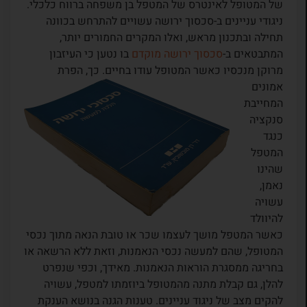
של המטופל לאינטרס של המטפל בן משפחה ברווח כלכלי.
ניגודי עניינים ב-סכסוך ירושה עשויים להתרחש בכוונה
תחילה ובתכנון מראש, ואלו המקרים החמורים יותר,
המתבטאים ב-
סכסוך ירושה מוקדם
בו נטען כי העיזבון
מרוקן מנכסיו כאשר המטופל עודו בחיים. כך, הפרת
אמונים
המחייבת
סנקציה
כנגד
המטפל
שהינו
נאמן,
עשויה
להיוולד
כאשר המטפל מושך לעצמו שכר או טובת הנאה מתוך נכסי
המטופל, שהם למעשה נכסי הנאמנות, וזאת ללא הרשאה או
בחריגה ממסגרת הוראות הנאמנות. מאידך, וכפי שנפרט
להלן, גם קבלת מתנה מהמטופל ביוזמתו למטפל, עשויה
להקים מצב של ניגוד עניינים. טענות הגנה בנושא הענקת