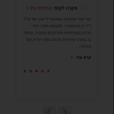
מקרה לקוח:
המלצה מל.ז
אני יותר משמחה שהגעתי לייעוץ של עו”ד
לע
ד”ר רן מובשוביץ. מקצוען סופר. מיד
עם
הבחין בבעייתיות ומורכבות המקרה, וטיפל
תק
בו בצורה יצירתית, חכמה ותוך ראייה של
לי
מכלול...
ומ
שו
קרא עוד
קר