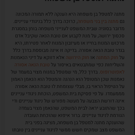
מתנה למטפל בן משפחה היא הענקה ללא תמורה המכונה
גם
מתנה בין בני משפחה
, כרוכה בדרך כלל בניגודי עניינים.
מדובר בסוגיה שבית המשפט לענייני משפחה בוחן במסגרת
סכסוך ירושה, על מנת לקבוע אם טובת הנאה שקיבל אדם
מרכוש המנוח בחייו או מעיזבון המנוח לאחר פטירתו, היא
בגדר טובת הנאה אסורה. בדיקה זו אינה מבוססת בדרך כלל
על
חוק המתנה
או
חוק הירושה
אלא דווקא על דיני הנאמנות
והשליחות כפי שמתבטאים באיסור על
טובת הנאה אסורה
לאפוטרופוס
. בדרך כלל, מי שמטפל במנוח מצוי במעמד של
נאמנות שכן המטופל הוא הנהנה והמטפל הוא הנאמן האמון
על הטיפול הראוי בו, מבלי שצומחת לו טובת הנאה אסורה
מממעמדו. על פי פסיקת בית המשפט, הוכחת ניגודי עניינים
אינה דורשת הצבעה על מעשה מפורש של ניגוד עניינים ודי
בכך שהתובע יראה לבית המשפט, שהנאמן מצוי בעמדה
הגורמת לניגוד עניינים. ברור איפוא שהוכחת העובדה
שהוענקה מתנה למטפל בן משפחה, מציגה בפני בית
המשפט מצב שמקים חשש ממשי לניגוד עניינים בין טובתו