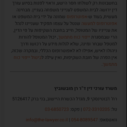
בחשבונות רק לשולחו חסר הישע, וראוי לפנות בסיוע עורך
דין ירושה לבית המשפט לענייני משפחה בעניין. מבחינה
מעשית, בעוד ש-
אפוטרופוס
שמונה על ידי בית המשפט או
אפוטרופוס למעשה
שנטל על עצמו תפקיד שעניינו לנהל
את ענייניו של המטופל, חייב בחובת השקיפות על פי הדין,
הרי שבמסגרת
ייפוי כוח מתמשך
, יכול המטופל להורות
למטפל שבחר ומינה, שלא לגלות מידע על רכושו ודרך
ניהולו לאיש, אפילו לא לאפוטרופוס הכללי, ובמקרה שכזה,
אין הפרה של חובת השקיפות, ואין עילה ל
ביטול ייפוי כוח
מתמשך
.
משרד עורכי דין ד”ר רן מובשוביץ
רח’ ז’בוטינסקי 9, מגדל הכשרת היישוב, בני ברק 5126417
טל:
072-3310205
| פקס:
03-6850723
וואטסאפ:
054-8089547
|
info@the-lawyer.co.il