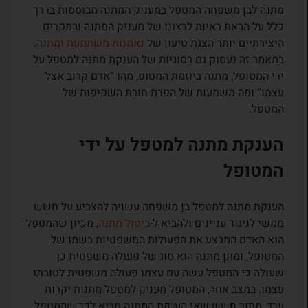
מתנה לבן משפחה המטפל במעניק המתנה מבוססות בדרך
כלל על הבאת ראיות לרצונו של מעניק המתנה ובמקרים
היצירתיים יותר הצגת טיעון של
נאמנות משתמעת ומתנה
.
במאמר זה נעסוק גם בסוגיות של הענקת מתנה למטפל על
ידי המטופל, מתנה ביוזמת המטופ, מהו “אדם קרוב אצל
עצמו” ומה משמעות של הפרת חובת השקיפות של
המטפל.
הענקת מתנה למטפל על ידי
המטופל
הענקת מתנה למטפל בן משפחה עשויה להצביע על חשש
ממשי לניגוד עניינים ולהביא ל-
ביטול מתנה
, מכיון שהמטפל
הוא האדם המבצע את הפעולות המשפטיות בשמו של
המטופל, ומתן מתנה הוא סוג של פעולה משפטית כך
שעולה כי המטפל עשה עם עצמו פעולה משפטית לטובתו
עצמו. במצב אחר, המטופל מעניק למטפל מתנות יקרות
ערך, מתוך חשש שאי הענקת המתנה תביא לכך שהמטפל