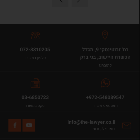
רח' זבוטינסקי 9, מגדל
072-3310205
הכשרת היישוב, בני ברק
טלפון במשרד
כתובתנו
03-6850723
+972-548089547
וואטסאפ משרד
פקס במשרד
info@the-lawyer.co.il
דואר אלקטרוני