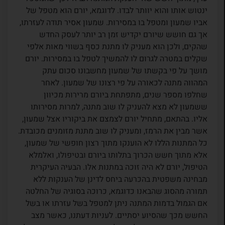
ינטוש אותו והוא יוותר לבדו. לדוגמא, יורם הוא מטפל של
אביו שמעון ומטפל בו במסירות. שמעון אסיר תודה לעזרתו,
אך גם חושש שיורם יקדיש זמן רב יותר לעסק החדש
שהקים, ולכן הוא מעניק לו מתנת כסף בשווי מאות אלפי
שקלים במטרה לגרום לו להמשיך לטפל בו במסירות. יורם
מושך על פי בקשתו של שמעון מחשבונו סכום עתק
המהווה מתנה לכאורה על פי רצונו של שמעון. לאחר
שחלפו מספר שנים, מתפתחת ביורם מרירות מכיוון
ששמעון לא מצא להעניק לו שוב מתנה, למרות מסירותו
אליו. בהתאם, מתחיל יורם לצמצם את ביקוריו אצל שמעון,
אשר מבין את הרמז, ומעניק לו שוב מתנת מזומנים מכובדת.
כל המתנות הללו לא הוענקו מתוך רצון חופשי של שמעון,
אלא מתוך חשש הכרוך בתלותו ביורם ובטיפולו, ואלמלא
הטיפול, יורם לא היה זוכה במתנות אלו. הבעיה העיקרית
מבחינה משפטית בהכרעה ביחס לדינן של הענקות ללא
תמורה מהסוג שהבאנו כדוגמא, כרוכה בסוגיה של החלטה
אם הגמול בדמות המתנה ניתן למטפל בשל עזרתו או בשל
החשש מכך שהסיוע יסתיים. לעניות דעתנו, כאשר מצב