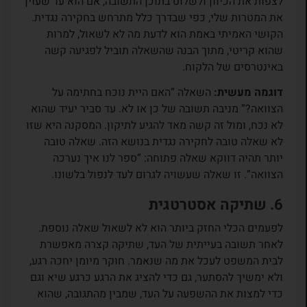
לצפות את הכיוון ולשלוט בתוכן התשובה, אם הוא עד שעוין
את המטרות שלי, כפי שבדרך כלל מתרחש בחקירה נגדית.
הקושי האמיתי באמת הוא לדעת מה לא לשאול, למרות
שהוא קריטי, מתוך הבנה שהשאלה תוביל לפגיעה קשה
באינטרסים של הלקוח.
דוגמה מעשית:
השאלה “האם היית נוכח בחתימה על
הצוואה?” מניבה תשובה של כן או לא. עד סביר יעיד שהוא
לא נכח, ומול זה קשה מאד להגיע לתיקון. המסקנה היא שזו
לא שאלה טובה לחקירה נגדית בנושא הזה. שאלה טובה
יותר תהיה דווקא שאלה פתוחה: “ספר לנו איך נערכה
הצוואה”. זו שאלה שעשויה לגרום לעד לנפול בלשונו.
6. שתיקה אסטרטגית
לפעמים הכלי החזק ביותר הוא לא לשאול שאלה נוספת.
לאחר תשובה בעייתית של העד, שתיקה קצרה מאפשרת
לבית המשפט לעכל את מה שנאמר. חוקר מיומן יחכה רגע,
ולא ימשיך להסתער, גם כדי להציג את הרגע כרגע שיא וגם
כדי למצות את ההשפעה על העד, שמבין מהתגובה, שהוא