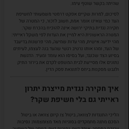
שהיתה בקשר שוטף עימו.
לסיכום, למרות שקיים אפקט דרמטי משמעותי לחשיפת
העד כמי שאינו אומר אמת, חשוב לזכור, כי המטרה של
חקירה נגדית בתיקי ירושה אינה להוכיח בהכרח שקר.
המטרה הראשונית היא למיין את העדות לפי משקל ראייתי:
מהי ידיעה אישית, מהי עדות שמיעה, מהי פרשנות בדיעבד
של העד, ומהו אותו נרטיב רגשי שהעד בנה לעצמו, לעיתים
בסיוע הצד שכנגד, ועל בסיסו הוא עומד ומעיד. הדגשת
נתונים אלו מסייעת לבית המשפט לקדם את בירור התיק
ולגבש מסקנות ביחס לתוצאת פסק הדין.
איך חקירה נגדית מייצרת יתרון
ראייתי גם בלי חשיפת שקר?
הליכי התנגדות לצוואה, ביטול צו קיום צוואה או ביטול
הסכם מתנה מתמקדים בסוגיות מאד מצומצמות: נסיבות
עריכת המסמך, אומד דעת, גמירות דעת, קיומה של השפעה