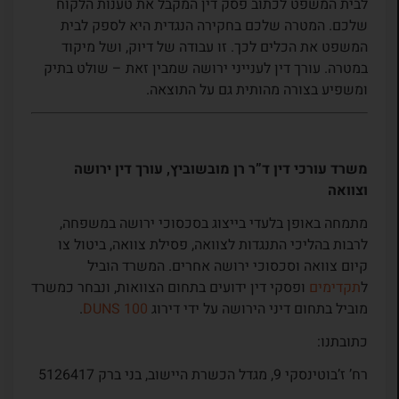
לבית המשפט לכתוב פסק דין המקבל את טענות הלקוח
שלכם. המטרה שלכם בחקירה הנגדית היא לספק לבית
המשפט את הכלים לכך. זו עבודה של דיוק, ושל מיקוד
במטרה. עורך דין לענייני ירושה שמבין זאת – שולט בתיק
ומשפיע בצורה מהותית גם על התוצאה.
משרד עורכי דין ד”ר רן מובשוביץ, עורך דין ירושה
וצוואה
מתמחה באופן בלעדי בייצוג בסכסוכי ירושה במשפחה,
לרבות בהליכי התנגדות לצוואה, פסילת צוואה, ביטול צו
קיום צוואה וסכסוכי ירושה אחרים. המשרד הוביל
ל
תקדימים
ופסקי דין ידועים בתחום הצוואות, ונבחר כמשרד
מוביל בתחום דיני הירושה על ידי דירוג
DUNS 100
.
כתובתנו:
רח’ ז’בוטינסקי 9, מגדל הכשרת היישוב, בני ברק 5126417