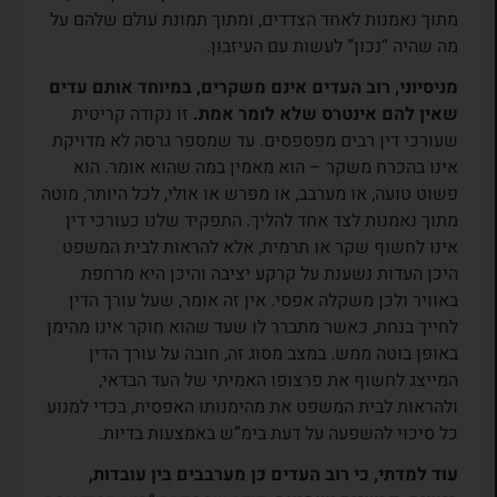
מתוך נאמנות לאחד הצדדים, ומתוך תמונת עולם שלהם על
מה שהיה “נכון” לעשות עם העיזבון.
מניסיוני, רוב העדים אינם משקרים, במיוחד אותם עדים
שאין להם אינטרס שלא לומר אמת.
זו נקודה קריטית
שעורכי דין רבים מפספסים. עד שמספר גרסה לא מדויקת
אינו בהכרח משקר – הוא מאמין במה שהוא אומר. הוא
פשוט טועה, או מערבב, או מפרש או אולי, לכל היותר, מוטה
מתוך נאמנות לצד אחד להליך. התפקיד שלנו כעורכי דין
אינו לחשוף שקר או תרמית, אלא להראות לבית המשפט
היכן העדות נשענת על קרקע יציבה והיכן היא מרחפת
באוויר ולכן משקלה אפסי. אין זה אומר, שעל עורך הדין
לחייך בנחת, כאשר מתברר לו שעד שהוא חוקר אינו מהימן
באופן בוטה ממש. במצב מסוג זה, חובה על עורך הדין
המייצג לחשוף את פרצופו האמיתי של העד הבדאי,
ולהראות לבית המשפט את מהימנותו האפסית, בכדי למנוע
כל סיכוי להשפעה על דעת בימ”ש באמצעות בדיות.
עוד למדתי, כי רוב העדים כן מערבבים בין עובדות,