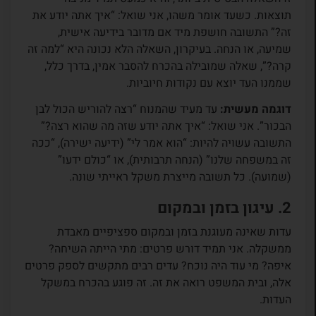
תוצאות. כשעד אומר משהו, אני שואל: “איך אתה יודע את
זה?” התשובה חושפת מיד אם מדובר בידיעה אישית,
שמיעה, או הנחה. בעיקרון, השאלה הלא נכונה היא “למה זה
קרה?”, שאלה שמובילה בהכרח להסבר אמין, בדרך כלל,
שממנו העד יוצא עם נקודות חיוביות.
דוגמה מעשית:
עד מעיד שהמנוח “רצה להוריש הכול לבן
הבכור”. אני שואל: “איך אתה יודע שזה מה שהוא רצה?”
התשובה עשויה להיות: “הוא אמר לי” (ידיעה ישירה), “ככה
זה במשפחה שלנו” (הנחה תרבותית), או “כולם ידעו”
(שמועה). כל תשובה מייצרת משקל ראייתי שונה.
2. עיגון בזמן ובמקום
עדות שאינה מעוגנת בזמן ובמקום ספציפיים מאבדת
ממשקלה. אני תמיד דורש פרטים: מתי הייתה השיחה?
איפה? מי עוד היה נוכח? עדים רבים מתקשים לספק פרטים
אלה, ובית המשפט רואה את זה. זה פוגע בהכרח במשקל
העדות.