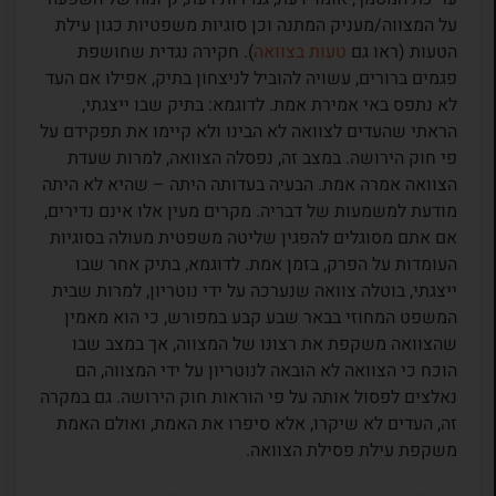
על המצווה/מעניק המתנה וכן סוגיות משפטיות כגון עילת
הטעות (ראו גם
טעות בצוואה
). חקירה נגדית שחושפת
פגמים ברורים, עשויה להוביל לניצחון בתיק, אפילו אם העד
לא נתפס באי אמירת אמת. לדוגמא: בתיק שבו ייצגתי,
הראתי שהעדים לצוואה לא הבינו ולא קיימו את תפקידם על
פי חוק הירושה. במצב זה, נפסלה הצוואה, למרות שעדת
הצוואה אמרה אמת. הבעיה בעדותה היתה – שהיא לא היתה
מודעת למשמעות של דבריה. מקרים מעין אלו אינם נדירים,
אם אתם מסוגלים להפגין שליטה משפטית מעולה בסוגיות
העומדות על הפרק, בזמן אמת. לדוגמא, בתיק אחר שבו
ייצגתי, בוטלה צוואה שנערכה על ידי נוטריון, למרות שבית
המשפט המחוזי בבאר שבע קבע במפורש, כי הוא מאמין
שהצוואה משקפת את רצונו של המצווה, אך במצב שבו
הוכח כי הצוואה לא הובאה לנוטריון על ידי המצווה, הם
נאלצים לפסול אותה על פי הוראות חוק הירושה. גם במקרה
זה, העדים לא שיקרו, אלא סיפרו את האמת, ואולם האמת
משקפת עילת פסילת הצוואה.