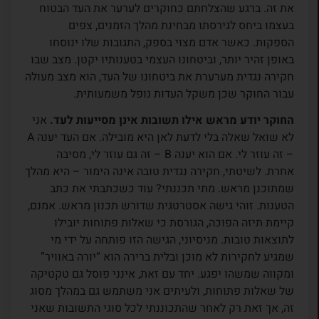
את זה. ברגע שהצלחתם כחוקרים לערער את העד הבטוח
בעצמו ביחס לגירסתו מבחינת מהלך הזמנים, צפים
הספקות. כאשר אדם מצוי בספק, התגובות שלו ינוסחו
באופן זהיר יותר, וביטחונו העצמי בטענותיו יקטן. מצב שבו
חקירה נגדית מערערת את ביטחונו של העד, הוא מצב מעולה
עבור החוקר שכן משקל העדות נופל משמעותית.
החוקר יודע מראש אילו תשובות אינן מסייעות לעד.
אני
לא שואל שאלה בלי לדעת לאן היא מובילה. אם העד יענה A
– זה עוזר לי. אם הוא יענה B – זה גם עוזר לי, מסיבה
אחרת. לשיטתי, חקירה נגדית טובה אינה הימור – היא מהלך
שמתוכנן מראש. מתי תכננתי? עוד כשכתבתי את כתב
הטענות. זוהי גישה אסטרטגית שדורש תכנון מראש. אמנם,
קיימת תיזה הפוכה, הגורסת כי שאלות פתוחות יובילו
לתוצאות טובות. מניסיוני, הגישה הזו פותחה על ידי מי
שמגיע לחקירות לא מוכן ובלית ברירה הוא “יורה באוויר”
ומקווה שמשהו יפגע. יחד עם זאת, אינני פוסל גם טקטיקה
של שאלות פתוחות, ולעיתים אני משתמש גם במהלך מסוג
זה, אך זאת רק לאחר שהתכוננתי לכל סוגי התשובות שאני