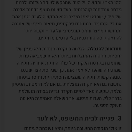
וזהו מצב שמקשה על העד שמבקש לשקר בעדותו, לבנות
גירסה עובדתית קוהרנטית. העד פשוט מוצף בכמות אדירה
של מידע, שהוא עצמו מייצר והוא מתקשה לעבד בזמן אמת
את כל הנתונים. במונחים פרקטיים, תיאור רציף של אווירה
ותחושות מייצר עומס קוגניטיבי על עד – וקשה יותר
להחזיק גרסה קוהרנטית בלי פרטים מדויקים.
מוודאות להגבלה.
הצלחה בחקירה הנגדית היא עניין של
יחסיות. החקירה המוצלחת ביותר היא זו שמביאה עדות
שתומכת בגירסת הלקוח של עו”ד החוקר. אחריה, חקירה
שמוכיחה שהעד לא אמר אמת כך שגירסת הצד שכנגד
נפגעה קשות. חקירה שמציפה הסתייגויות וחוסר ביטחון
נחשבת גם היא חקירה מוצלחת, גם אם לא דרמטית. הניסיון
מלמד, שקשה מאד לסיים חקירה נגדית בצורה מושלמת.
בדרך כלל, העדות תיפגע, אך השאלה האמיתית היא מה
משקל הפגיעה.
3. פנייה לבית המשפט, לא לעד
זו אולי הנקודה החשובה ביותר, והיא נשכחת לעיתים