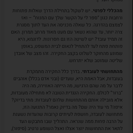
מהכללי לפרטי.
יש לשקול בתחילת הדרך שאלות פתוחות
ורחבות כגון “ספר לי על הקשר שלך עם המנוח” – ואז
לצמצם בהדרגה. כל שאלה מכניסה את העד לתוך מסגרת
צרה יותר, עד שהוא נשאר עם מעט מאוד מרחב תמרון. האם
זה תמיד עובד? יש לשיטה הזו גם חסרונות. לדוגמא, היא
פותחת פתח לעד להתחיל לנאום לבית המשפט, באופן
שמונע מהחוקר לשלוט בקצב החקירה. זהו מצב של אובדן
שליטה שמוטב שלא יתרחש.
מהתחושתי לעובדתי.
בדרך כלל החקירה מתמקדת
בעובדות, אבל האמת היא, שעדים (ובני אדם בכלל) אוהבים
לדבר על מה שהם הרגישו, מה הייתה האווירה, מה היה
“ברור” לכולם. החקירה הנגדית הטובה לא מתחילה מעובדות,
אלא מובילה אותם מהתחושות שלהם לעובדות: מתי בדיוק?
איפה? מי עוד היה שם? מה בדיוק נאמר? התנועה הזו,
מתחושה לעובדה, חושפת לעיתים קרובות שהעדות נשענת
על הרבה פחות ממה שנראה. התהליך שבו מתבקש העד
לתאר את התחושות יוצר אצלו ואצל השומע נרטיב (סיפור),