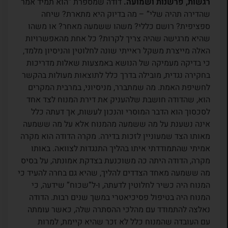
רגשות, פרשנות ושמועה.
דודה שמספרת “הוא תמיד אמר
שהדירה תהיה שלי” – מה בדיוק היא מתארת? שיחה
ספציפית? רושם כללי? משהו ששמעה מאחר? או משהו
שהיא מרגישה שהיה צריך לקרות? כל אחת מהאפשרויות
האלה מייצרת משקל ראייתי שונה לחלוטין והניסיון מלמד,
כי בדיקה מעמיקה של הנושא באמצעות שאלות מדריכות
בחקירה נגדית, מובילה בדרך כלל לתוצאות מעולות בהקשר
לחשיפת האמת. מה שמתברר, מניסיוני, במרבית המקרים
הוא, שהדודה חושבת שלהעניק את דירת המנוח לצד אחד
לסכסוך הוא הדבר המוסרי והנכון לעשות, אך דעתה כלל
אינה נשענת על מה ששמעה מהמנוח אלא על מה ששמעה
מאותו הצד שמעוניין לזכות בדירה. מקרה הדודה הוא מקרה
אמיתי שהתמודדתי איתו בהליך התנגדות לצוואה. באותו
מקרה, הדודה היתה כה משוכנעת בצדקת אמונתה, על בסיס
מה ששמעה מאחד הצדדים להליך, שהיא גם בחרה להעיד כי
המנוח היה כשיר לחלוטין לדעתה, ו-ל”שכוח” שידעה, כי
המנוח היה בטיפול פסיכיאטרי במשך שנים רבות. הדודה
נאלצה להתמודד עם מהלכי ההסתרה שלה, כאשר עומתה
עם העובדה שהמנוח כלל לא זכר שהיא קיימת, למרות