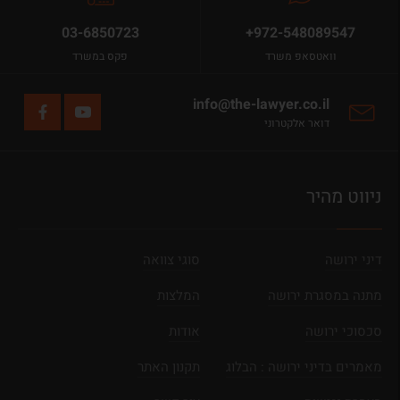
03-6850723
+972-548089547
וואטסאפ משרד
פקס במשרד
info@the-lawyer.co.il
דואר אלקטרוני
ניווט מהיר
דיני ירושה
סוגי צוואה
מתנה במסגרת ירושה
המלצות
סכסוכי ירושה
אודות
מאמרים בדיני ירושה : הבלוג
תקנון האתר