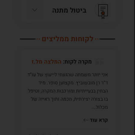
ביטול מתנה
לקוחות ממליצים
מקרה לקוח:
המלצה מל.ז
אני יותר משמחה שהגעתי לייעוץ של עו”ד
לע
ד”ר רן מובשוביץ. מקצוען סופר. מיד
עם
הבחין בבעייתיות ומורכבות המקרה, וטיפל
תק
בו בצורה יצירתית, חכמה ותוך ראייה של
לי
מכלול...
ומ
שו
קרא עוד
קר