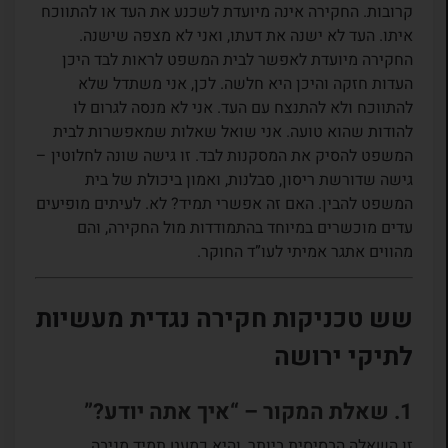
קרובות. החקירה אינה מיועדת לשכנע את העד או להתווכח
איתו. העד לא ישנה את דעתו, ואני לא מצפה שישנה.
החקירה מיועדת לאפשר לבית המשפט לראות לבד היכן
העדות חזקה והיכן היא חלשה. לכן, אני משתדל שלא
להתווכח ולא להתנצח עם העד. אני לא מנסה לגרום לו
להודות שהוא טועה. אני שואל שאלות שמאפשרות לבית
המשפט להסיק את המסקנות לבד. זו גישה שונה לחלוטין –
גישה שדורשת ריסון, סבלנות, ואמון ביכולת של בית
המשפט להבין. האם זה אפשרי תמיד? לא. לעיתים מופיעים
עדים מוכשרים במיוחד בהתמודדות מול החקירה, והם
מהווים אתגר אמיתי לעו”ד החוקר.
שש טכניקות חקירה נגדית מעשיות
לתיקי ירושה
1. שאלת המקור – “איך אתה יודע?”
זו השאלה הבסיסית ביותר, והיא כמעט תמיד מניבה