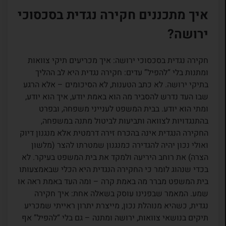
איך מתכננים חקירה נגדית בסכסוכי
ירושה?
חקירה נגדית בסכסוכי ירושה: איך מכריעים תיקי צוואות
ומתנות בלי “להפיל” עדים: חקירה נגדית היא לב ההליך
בתיקי ירושה. לא כתב הטענות, לא הסיכומים – אלא הרגע
שבו העד נדרש להסביר מה הוא באמת יודע, איך הוא יודע,
ומתי הוא יודע. בבית המשפט לענייני משפחה, ובפרט
בהתנגדויות לצוואה ותביעות לביטול מתנה במשפחה,
החקירה הנגדית אינה בהכרח זירה דרמטית אלא מנגנון דיוק
ואולי נכון יהיה להגדירה כמנגנון שמטרתו להצר (מלשון
הצרה) את רוחב היריעה ולמקד את בית המשפט בעיקר. לא
בכדי שנהוג לומר כי החקירה הנגדית היא הכלי שבאמצעותו
בית המשפט מברר מה באמת קרה – ומה העד באמת ראה או
שמע. המאמר שבפנינו עוסק בשאלה אחת: איך חקירה
נגדית, כשהיא מנוהלת נכון, מייצרת יתרון ראייתי שמכריע
תיקים בנושאי צוואות, ירושה ומתנה – גם בלי “להפיל” אף