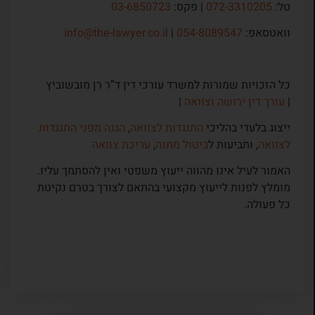
טל:
072-3310205
| פקס:
03-6850723
וואטסאפ:
054-8089547
|
info@the-lawyer.co.il
כל הזכויות שמורות למשרד עורכי דין ד”ר רן מובשוביץ
|
עורך דין ירושה וצוואה
|
ייצוג בלעדי בהליכי
התנגדות לצוואה
,
הגנה מפני התנגדות
לצוואה
, ותביעות ל
ביטול מתנה
,
עריכת צוואה
האמור לעיל אינו מהווה ייעוץ משפטי ואין להסתמך עליו.
מומלץ לפנות לייעוץ מקצועי בהתאם לצורך בטרם נקיטת
כל פעולה.