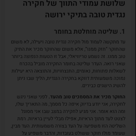
שלושת עמודי התווך של חקירה
נגדית טובה בתיקי ירושה
1. שליטה מוחלטת בחומר
עד מתקשה לעמוד מול חקירה נגדית טובה ויעילה, לא משום
שהחוקר “חזק ממנו”, אלא משום שהחוקר מכיר את התיק
טוב ממנו. זה נשמע טריוויאלי, אבל זו הטעות הנפוצה ביותר
שאני רואה. העדר שליטה בחומר החקירה מוביל בהכרח
לשאלות פתוחות, נאומים, התנצחויות, והתוצאה היא יעילות
נמוכה משמעותית דווקא בחקירה הנגדית, הליך שבו ניתן
להשיג הישגים כבירים.
החוקר מכיר את המסמכים טוב מהעד.
לפני שאני ניגש
לחקירה, אני יודע בדיוק איפה כל מסמך, מה התאריך שלו,
ומה הוא אומר. אני מגיע לחקירה במצב שבו אני מסוגל
לצטט לעד מתוך הראיות, אפילו מבלי לעיין בראיות. רמת
השליטה הזו משפיעה על העד בצורה משמעותית. העד מבין,
שעומד מולו חוקר ששולט בעובדות, והדבר משפיע על