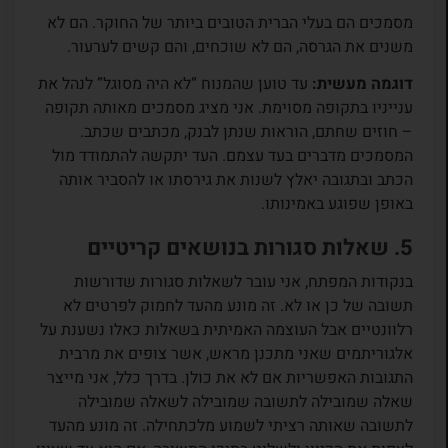
מסמכים הם בעלי הברית הטובים ביותר של החוקר. הם לא
משנים את הגרסה, הם לא שוכחים, והם קשים לערעור.
דוגמה מעשית:
עד טוען שהמנוח “לא היה מסוגל” לנהל את
ענייניו בתקופה מסוימת. אני מציג מסמכים מאותה תקופה
– חוזים שחתם, הוראות שנתן לבנק, מכתבים שכתב.
המסמכים מדברים בעד עצמם. העד יתקשה להתמודד מול
הכתב ובתגובה יאלץ לשנות את גירסתו או להסביר אותה
באופן שפוגע באמינותו.
5. שאלות סגורות בנושאים קריטיים
בנקודות המפתח, אני עובר לשאלות סגורות שדורשות
תשובה של כן או לא. זה מונע מהעד לחמוק לפרטים לא
רלוונטיים אבל העוצמה האמיתית בשאלות כאלו נשענת על
אלגוריתמים שאני מתכנן מראש, אשר צופים את מרבית
התגובות האפשריות אם לא את כולן. בדרך כלל, אני מייצר
שאלה שמובילה לתשובה שמובילה לשאלה שמובילה
לתשובה שאותה רציתי לשמוע מלכתחילה. זה מונע מהעד