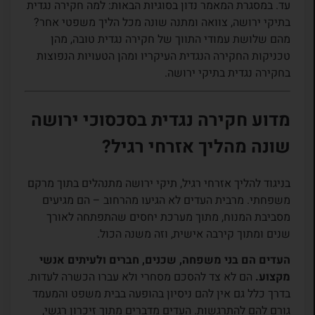
עד. במסגרת המאמר נדון בסוגיות הבאות: למה חקירה נגדית
בתיקי ירושה, צוואה ומתנה שונה מכל הליך משפטי אחר?
מהם שלושת עמודי התווך של חקירה נגדית טובה, מהן
טכניקות החקירה הנגדית העיקריו ומהן הטעויות הנפוצות
בחקירה נגדית בתיקי ירושה.
מדוע חקירה נגדית בסכסוכי ירושה
שונה מהליך אזרחי רגיל?
בניגוד להליך אזרחי רגיל, תיקי ירושה מתנהלים בתוך מרקם
משפחתי. מרבית העדים לא הגיעו מהרחוב – הם מגיעים
מסביבת המנוח, מתוך מערכת יחסים שהתפתחה לאורך
שנים ומתוך קירבה אישית, וזה משנה הכול.
העדים הם בני משפחה, שכנים, חברים ולעיתים אנשי
מקצוע.
הם לא צד להסכם מסחרי ולא עברו הכשרה לעדות.
בדרך כלל גם אין להם ניסיון בהופעה בבית משפט והמעמד
גורם להם להתרגשות. העדים מדברים מתוך זיכרון רגשי,