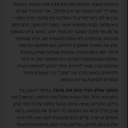
ביטחונו העצמי והאופן שבו הוא מציג את הטענות. כשהעד
אומר לי “אני חתמתי על זה ב-2019”, אני יודע מיד אם זה
נכון או לא. ראוי לציין, כי השליטה הזו מניבה יתרון נוסף –
היא מראה לבית המשפט שאני, כעורך דין חוקר, יודע היטב
על מה אני מדבר, ושהעד לא תמיד יודע. כאשר בית המשפט
מתרשם שהחקירה לא נועדה להשחית זמן, אלא שהחוקר
יודע את המטרה ומתקדם לכיוונה, הוא מאפשר גמישות
גדולה יותר בזמן חקירה ובהתרת שאלות שאינן בהכרח
שאלות שמתאימות לחקירה. היד פתוחה יותר, כי בית
המשפט מבין שאני לעיתים חותר להגיע לחשיפת עובדה
רלוונטית, כאשר בדרך אני “עובר” דרך נושאים פחות
קשורים לנסיבות עריכת הצוואה.
החוקר שולט בציר הזמן טוב מהעד.
בתיקי ירושה, ציר
הזמן הוא הכול. מתי המנוח חלה? מתי נחתמה הצוואה? מתי
בדיוק התקיימה אותה שיחה שהעד מספר עליה? מתי הגיע
עורך הדין לביתו של המצווה כדי לערוך את הצוואה, וכמה
פעמים זה קרה. עדים רבים מתקשים לעגן את הזיכרונות
שלהם בזמן מדויק, ושליטה בציר הזמן מאפשרת לחשוף