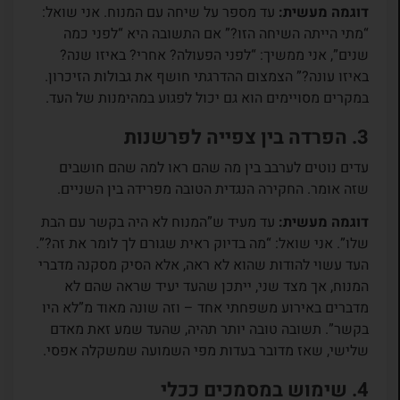
דוגמה מעשית:
עד מספר על שיחה עם המנוח. אני שואל:
“מתי הייתה השיחה הזו?” אם התשובה היא “לפני כמה
שנים”, אני ממשיך: “לפני הפעולה? אחרי? באיזו שנה?
באיזו עונה?” הצמצום ההדרגתי חושף את גבולות הזיכרון.
במקרים מסויימים הוא גם יכול לפגוע במהימנות של העד.
3. הפרדה בין צפייה לפרשנות
עדים נוטים לערבב בין מה שהם ראו למה שהם חושבים
שזה אומר. החקירה הנגדית הטובה מפרידה בין השניים.
דוגמה מעשית:
עד מעיד ש”המנוח לא היה בקשר עם הבת
שלו”. אני שואל: “מה בדיוק ראית שגורם לך לומר את זה?”.
העד עשוי להודות שהוא לא ראה, אלא הסיק מסקנה מדברי
המנוח, אך מצד שני, ייתכן שהעד יעיד שראה שהם לא
מדברים באירוע משפחתי אחד – וזה שונה מאוד מ”לא היו
בקשר”. תשובה טובה יותר תהיה, שהעד שמע זאת מאדם
שלישי, שאז מדובר בעדות מפי השמועה שמשקלה אפסי.
4. שימוש במסמכים ככלי