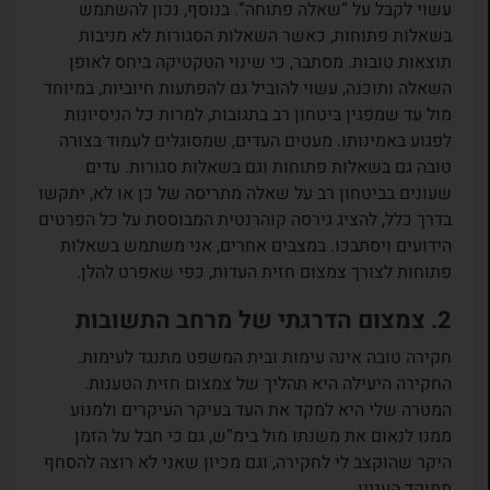
עשוי לקבל על “שאלה פתוחה”. בנוסף, נכון להשתמש
בשאלות פתוחות, כאשר השאלות הסגורות לא מניבות
תוצאות טובות. מסתבר, כי שינוי הטקטיקה ביחס לאופן
השאלה ותוכנה, עשוי להוביל גם להפתעות חיוביות, במיוחד
מול עד שמפגין ביטחון רב בתגובות, למרות כל הניסיונות
לפגוע באמינותו. מעטים העדים, שמסוגלים לעמוד בצורה
טובה גם בשאלות פתוחות וגם בשאלות סגורות. עדים
שעונים בביטחון רב על שאלה מתריסה של כן או לא, יתקשו
בדרך כלל, להציג גירסה קוהרנטית המבוססת על כל הפרטים
הידועים ויסתבכו. במצבים אחרים, אני משתמש בשאלות
פתוחות לצורך צמצום חזית העדות, כפי שאפרט להלן.
2. צמצום הדרגתי של מרחב התשובות
חקירה טובה אינה עימות ובית המשפט מתנגד לעימות.
החקירה היעילה היא תהליך של צמצום חזית הטענות.
המטרה שלי היא למקד את העד בעיקר העיקרים ולמנוע
ממנו לנאום את משנתו מול בימ”ש, גם כי חבל על הזמן
היקר שהוקצב לי לחקירה, וגם מכיון שאני לא רוצה להסחף
ממוקד העניין.