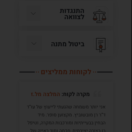
התנגדות
לצוואה
ביטול מתנה
לקוחות ממליצים
מקרה לקוח:
המלצה מל.ז
אני יותר משמחה שהגעתי לייעוץ של עו”ד
לע
ד”ר רן מובשוביץ. מקצוען סופר. מיד
עם
הבחין בבעייתיות ומורכבות המקרה, וטיפל
תק
בו בצורה יצירתית, חכמה ותוך ראייה של
לי