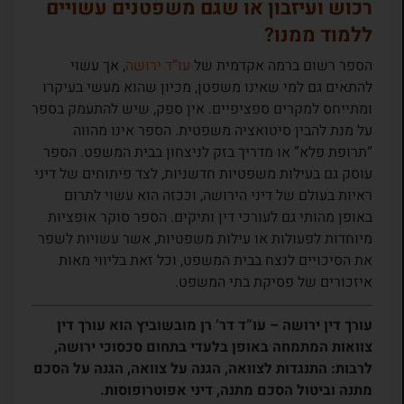
רכוש ועיזבון או שגם משפטנים עשויים
ללמוד ממנו?
הספר רשום ברמה אקדמית של
עו”ד ירושה
, אך עשוי
להתאים גם למי שאינו משפטן, מכיון שהוא מעשי בעיקרו
ומתייחס למקרים ספציפיים. אין ספק, שיש להתעמק בספר
על מנת להבין סיטואציה משפטית. הספר אינו מהווה
“תרופת פלא” או מדריך בזק לניצחון בבית המשפט. הספר
עוסק גם בעילות משפטיות חדשניות, לצד פיתוחים של דיני
ראיות בעולם של דיני הירושה, וככזה הוא עשוי לתרום
באופן מהותי גם לעורכי דין ותיקים. הספר סוקר אופציות
מיוחדות לפעולות או עילות משפטיות, אשר עשויות לשפר
את הסיכויים לנצח בבית המשפט, וכל זאת בליווי מאות
איזכורים של פסיקת בתי המשפט.
עורך דין ירושה – עו”ד דר’ רן מובשוביץ הוא עורך דין
צוואות המתמחה באופן בלעדי בתחום סכסוכי ירושה,
לרבות: התנגדות לצוואה, הגנה על צוואה, הגנה על הסכם
מתנה וביטול הסכם מתנה, דיני אפוטרופוסות.