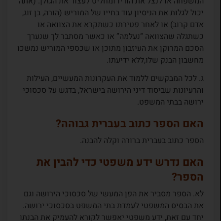
המשפחה או לנצל את הוריו ומחליט לעצור את הגזלן. (אתה
יכול לגלות את הניסיון עוד בחייו של המוריש (הורה, בן זוג,
אדם קרוב) או לאחר פטירתו כשתקרא את הצוואה או
כשתגלה שהצוואה “נעלמה” או כאשר מסתבר לך שנערך
הסכם המרוקן את העיזבון מתוכן או שכספי המוריש נמשכו
מחשבון הבנק שלו,ללא ידיעתו.
ג. לכל המבקשים ללמוד את העקרונות המעשיים, העילות
והרעיונות שביסוד דיני הירושה בישראל, בדגש על סכסוכי
ירושה בבתי המשפט.
האם הספר כתוב בעברית גבוהה?
הספר כתוב בעברית ברורה וקלה להבנה.
האם נדרש ידע משפטי כדי להבין את
הספר?
לא. הספר מסביר את הפן המעשי של סכסוכי הירושה וגם
את הבסיס המשפטי לעמדת בתי המשפט בסכסוכי ירושה.
יחד עם זאת, ידע משפטי יאפשר לקורא להעמיק את הבנתו