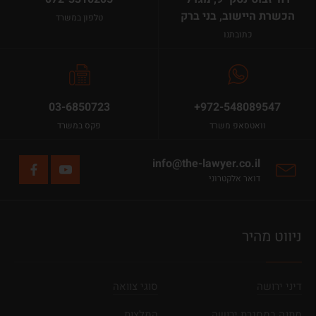
הכשרת היישוב, בני ברק
טלפון במשרד
כתובתנו
03-6850723
+972-548089547
וואטסאפ משרד
פקס במשרד
info@the-lawyer.co.il
דואר אלקטרוני
ניווט מהיר
דיני ירושה
סוגי צוואה
מתנה במסגרת ירושה
המלצות