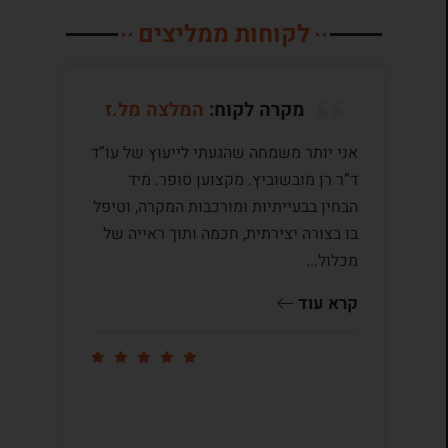
לקוחות ממליצים
מקרה לקוח:
המלצה מל.ז
אני יותר משמחה שהגעתי לייעוץ של עו”ד
לע
ד”ר רן מובשוביץ. מקצוען סופר. מיד
עם
הבחין בבעייתיות ומורכבות המקרה, וטיפל
תק
בו בצורה יצירתית, חכמה ותוך ראייה של
לי
מכלול...
ומ
שו
קרא עוד
קר