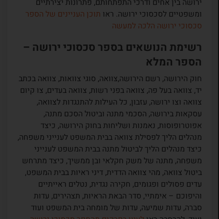
ירושה בין אחים ודרכי התפתחותם, פתרונות יצירתיים
ומשפטיים לסכסוכי ירושה. ראו
תוכן העניינים של הספר
סכסוכי ירושה הלכה למעשה
רשימת הנושאים בספר סכסוכי ירושה –
הספר המלא
חוק הירושה, רשם הירושה,צוואה, סוגי צוואות, צוואה בכתב
יד, צוואה בעל פה, צוואה בפני רשות, צוואה בעדים, צו קיום
צוואה וצו ירושה, עזבון, כל העילות להתנגדות לצוואה,
עסקאות בירושה, הסכמי מתנה וביטול הסכם מתנה,
אפוטרופוסות, נאמנות ושליחות בחוק הירושה, כיצד
מנהלים הליך לפסילת צוואה בבית המשפט לענייני משפחה,
כיצד מנהלים הליך לביטול מתנה בבית המשפט לענייני
משפחה, מתנה של משק חקלאי ובן ממשיך, כיצד מתרחש
ביטול צוואה, מהי צוואה הדדית, דיני ראיות בבית המשפט,
עדים פסולים ופגומים, חקירה נגדית, נטלים ראייתיים
והיפוכם – אימתיי, סדר הבאת הראיות, תצהירים, עדות
סברה, עדות שמיעה, עדות של מומחה בית המשפט ועוד