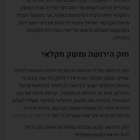
החכירה – ההשכרה. כבכל הסכם שכירות, החוכרים –
שוכרים נדרשו לשלם מדי שנה דמי חכירה עבור המשק
החקלאי אותו קיבלו לשימושם כאמור, אך בהמשך העמיד
מינהל מקרקעי ישראל אפשרות להוון את דמי השכירות,
באמצעות תשלום מראש של דמי השכירות לתקופת
החכירה.
חוק הירושה ומשק חקלאי
חוק הירושה מכיל הוראות הורשה מיוחדות הנוגעות לנחלה
שהינה משק חקלאי. סעיף 114 לחוק הירושה קובע כי
המשק החקלאי יעבור בירושה רק לאחד מהצאצאים של
ההורים, והוא זה המכונה בן ממשיך. קביעת זהותו של הבן
הממשיך שיחזיק את המשק החקלאי והפיצוי שעליו לשלם
לאחים שלא זכו בשטח המשק הקרקעי, גוררת אחריה
סכסוכים רבים ותביעות שעניינן דרישה ל-
ביטול בן ממשיך
.
חוק הירושה קובע מגבלות שונות על האופן שבו ניתן
להוריש את המשק החקלאי: