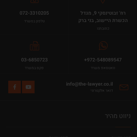
רח' זבוטינסקי 9, מגדל
072-3310205
הכשרת היישוב, בני ברק
טלפון במשרד
כתובתנו
03-6850723
+972-548089547
וואטסאפ משרד
פקס במשרד
info@the-lawyer.co.il
דואר אלקטרוני
ניווט מהיר