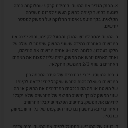
א. החוק מגדיר את המשק כיחידת קרקע שחלוקתה היתה
פוגעת בכושר קיומה כמשק העשוי לפרנס משפחה
חקלאית. בכך הוטמע איסור החלוקה של המשק למספר
יורשים.
ב. המשק ימסר ליורש המוכן ומסוגל לקיימו, והוא יפצה את
היורשים האחרים במידה ששווי המשק שימסר לו עולה על
חלקו בעיזבון. כלומר, היה ו-3 אחים יורשים את הוריהם,
ואחד האחים יורש את המשק, יהיה עליו לפצות את האחים
האחרים ב שווי 2/3 מהמשק החקלאי.
ג. בית המשפט יכריע במצבים של העדר הסכמה בין
היורשים בשאלת זהות היורש שיקבל לידיו לדאוג לקיומו
של השטח או מה הם הנכסים המרכיבים את המשק או מה
שווי המשק לצורך חישוב הפיצוי של היורשים שלא יקבלו
לידיהם את המשק. בחישוב הפיצוי שיקבלו היורשים
האחרים יובא בחשבון גם שווי השקעתו של כל יורש במשק
ובנכסיו.
ד. בן זוג של המוריש, המסוגל לקיים את המשק, יהיה עדיף