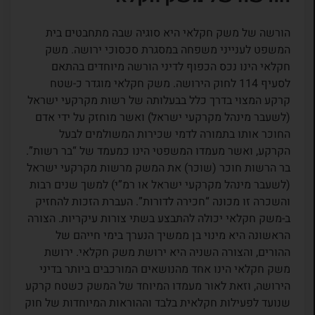
הורשה של משק חקלאי היא סוגיה שבה מתחבטים בית
המשפט לענייני משפחה במסגרת סכסוכי ירושה. משק
חקלאי הינו נכס הכפוף לדיני הורשה מיוחדים בהתאם
לסעיף 114 לחוק הירושה. משק חקלאי מוגדר כ-שטח
קרקע המצוי בדרך כלל בבעלותה של רשות מקרקעי ישראל
(לשעבר מינהל מקרקעי ישראל) ואשר מוחזק על ידי אדם
החוכר אותו בתמורה לדמי שכירות המשולמים לבעל
הקרקע, ואשר מעמדו המשפטי הינו כמעמד של “בר רשות”.
בר הרשות חוכר (שוכר) את המשק מרשות מקרקעי ישראל
(לשעבר מינהל מקרקעי ישראל או רמ”י) למשך שנים רבות
והשכרה זו מכונה “חכירה לדורות”. העברת הזכות להחזיק
ב-משק חקלאי יכולה להתבצע בשתי צורות עיקריות. הצורה
הראשונה היא מינוי בן ממשיך הנערך בימי חייהם של
ההורים, והצורה השניה היא ירושת משק חקלאי. ירושת
משק חקלאי הינו אחד מהנושאים המורכבים ביותר בדיני
הירושה, וזאת לאור מעמדו המיוחד של המשק כשטח קרקע
שנועד לפעילות חקלאית בלבד וההוראות המיוחדות של חוק