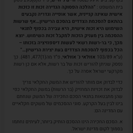
בקרקע. ב-ע”א 1662/99
חיים נ’ חיים,
פ”ד נו(6)295 פסק
בית המשפט :
“ההלכה הפסוקה הגדירה זכות זו כזכות
אישית שאינה קניינית, אשר אופייה וגדריה נקבעים
בהתאם להסכמת הצדדים בהסכם הרישיון…אף שרשות
השימוש היא זכות אישית, היא עבירה בכפוף לתנאי
ההסכמה בין מעניק הזכות למקבל זכות השימוש. יוצא
מכך, כי בר-רשות רשאי לעשות דיספוזיציה בזכותו –
הכל בכפוף להסכמת הצדדים בעת יצירת הרישיון…”
(ע”א 103/89
אזולאי נ’ אזולאי
, פ”ד מה(1)477, 481). כך
נפסק שניתן להוריש זכות של בר רשות, אלא אם כן רשות
מקרקעי ישראל אסרה על כך.
כדי לבדוק אם מותר להוריש את המשק החקלאי צריך
לבדוק את זכויות המחזיק (בר הרשות) במשק החקלאי כפי
שהן מתבטאות בתנאי הסכם החכירה של המשק שנחתם
בינו לבין בעל הקרקע. סוגי ההסכמים של משקים חקלאיים
עם המדינה הם:
א. הסכם החכירה הינו ההסכם הותיק ביותר, לעיתים נחתמו
בסמוך לקום מדינת ישראל.