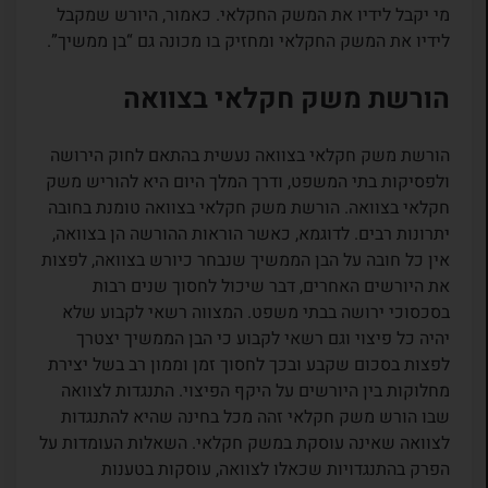
מי יקבל לידיו את המשק החקלאי. כאמור, היורש שמקבל
לידיו את המשק החקלאי ומחזיק בו מכונה גם “בן ממשיך”.
הורשת משק חקלאי בצוואה
הורשת משק חקלאי בצוואה נעשית בהתאם לחוק הירושה
ולפסיקות בתי המשפט, ודרך המלך היום היא להוריש משק
חקלאי בצוואה. הורשת משק חקלאי בצוואה טומנת בחובה
יתרונות רבים. לדוגמא, כאשר הוראות ההורשה הן בצוואה,
אין כל חובה על הבן הממשיך שנבחר כיורש בצוואה, לפצות
את היורשים האחרים, דבר שיכול לחסוך שנים רבות
בסכסוכי ירושה בבתי משפט. המצווה רשאי לקבוע שלא
יהיה כל פיצוי וגם רשאי לקבוע כי הבן הממשיך יצטרך
לפצות בסכום שקבע ובכך לחסוך זמן וממון רב בשל יצירת
מחלוקות בין היורשים על היקף הפיצוי. התנגדות לצוואה
שבו הורש משק חקלאי זהה מכל בחינה שהיא להתנגדות
לצוואה שאינה עוסקת במשק חקלאי. השאלות העומדות על
הפרק בהתנגדויות שכאלו לצוואה, עוסקות בטענות