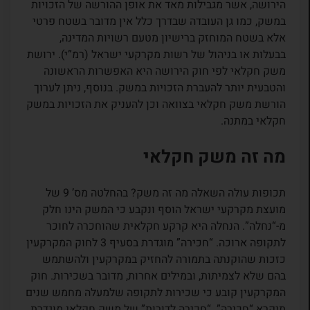
הירושה, אשר מגבילות מאד את אופן ההורשה של הזכויות
במשק, כמו גן העובדה שבדרך כלל אין מדובר בשטח פרטי
אלא בשטח המוחזק ברישיון מטעם רשויות המדינה,
בבעלות או בניהול של רשות מקרקעי ישראל (רמ”י). ירושת
משק חקלאי לפי חוק הירושה היא האפשרות הראשונה
והטבעית יותר להעברת הזכויות במשק. בנוסף, ניתן לערוך
הורשת משק חקלאי בצוואה וכן להעניק את הזכויות במשק
חקלאי במתנה.
מה זה משק חקלאי
תכופות עולה השאלה מה זה משק? בהחלטה מס’ 9 של
מועצת מקרקעי ישראל הוסף ונקבע כי המשק הינו חלק
מ-“נחלה”. הנחלה היא קרקע חקלאית שהוחכרה לחוכר
לתקופה ארוכה. “חכירה” מוגדרת בסעיף 3 לחוק המקרקעין
כזכות שהוקנתה בתמורה להחזיק במקרקעין ולהשתמש
בהם שלא לצמיתות, ובמילים אחרות, מדובר בשכירות. חוק
המקרקעין קובע כי שכירות לתקופה שלמעלה מחמש שנים
תיקרא “חכירה”. “חכירה לדורות” של משק חקלאי מוגדרת