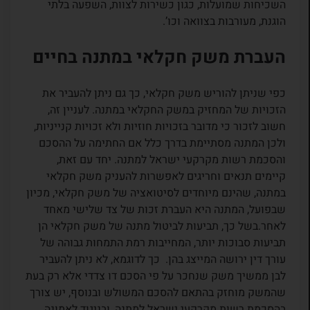
השכיחות שמועלות, כגון כשירות לצוות, השפעה בלתי
הוגנת, מעורבות בצוואה וכו’.
העברת משק חקלאי במתנה בחיים
כפי שניתן להוריש משק חקלאי, כך גם ניתן להעביר את
הזכויות של המחזיק במשק החקלאי במתנה. לעניין זה,
חשוב לזכור כי מדובר בזכויות חוזיות ולא זכויות קנייניות,
ולכן המתנה מסתיימת בדרך כלל אם החתימה על ההסכם
והסכמת רשות מקרקעי ישראל למתנה. יחד עם זאת,
קיימים תנאים וחריגים לאפשרות להעניק משק חקלאי
במתנה, שהינם מיוחדים לסיטואציה של משק חקלאי, מכיון
שבפועל, המתנה היא העברת זכות של צד שלישי מאחד
לאחר.בשל כך, תביעות לביטול מתנה של משק חקלאי הן
תביעות סבוכות יותר, המחייבות רמת התמחות גבוהה של
עורך דין ירושה המייצג בהן. כך לדוגמא, לא ניתן להעביר
לבן ממשיך משק שנחכר על פי הסכם דו צדדי אלא רק בעת
שהמשק מוחזק בהתאם להסכם המשולש ובנוסף, יש צורך
בהסכמת רשות מקרקעי ישראל למתנה, ובניגוד לאמונה