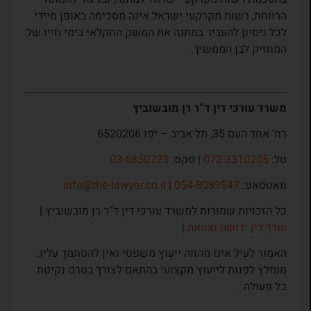
הרווחת, רשות מקרקעי ישראל אינה מסכימה באופן מיידי
לכל ניסיון להעביר במתנה את המשק החקלאי בימי חייו של
המחזיק לבן הממשיך.
משרד עורכי דין ד”ר רן מובשוביץ
רח’ אחד העם 35, תל אביב – יפו 6520206
טל:
072-3310205
| פקס:
03-6850723
וואטסאפ:
054-8089547
|
info@the-lawyer.co.il
כל הזכויות שמורות למשרד עורכי דין ד”ר רן מובשוביץ |
עורך דין ירושה וצוואה
|
האמור לעיל אינו מהווה ייעוץ משפטי ואין להסתמך עליו.
מומלץ לפנות לייעוץ מקצועי בהתאם לצורך בטרם נקיטת
כל פעולה. .