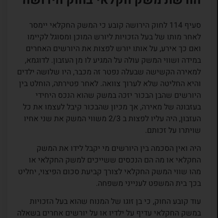
הורשת משק חקלאי בחוק הירושה
סעיף 114 לחוק הירושה קובע כי המשק החקלאי יימסר
לאחר מותו של בעל הזכויות ליורש המוכן ומסוגל לקיימו
ואם כך אירע, על אותו יורש לפצות את היורשים האחרים
במידה ושווי המשק עולה על המגיע לו מן העזבון. לדוגמא,
למאירה הקשישה שבעלה נפטר זה מכבר, היו שלושה ילדים
והיא החליטה שלא לערוך צוואה. לאחר פטירתה, הוחלט בין
היורשים שהבן הבכור יזכה במשק שהוא הנכס היחידי
בעזבונה של מאירה, אך מכיון שהבכור קיבל לעצמו את כל
העזבון, היה עליו לפצות ב 2/3 משווי המשק את שני אחיו
שויתרו על זכותם.
היה ואין הסכמה בין היורשים מי יקבל לידו את המשק
החקלאי או מה הם הנכסים ששייכים למשק החקלאי או
מהו שווי המשק החקלאי לצורך קביעת סכום הפיצוי, יחליט
בכך בית המשפט לענייני משפחה.
עוד קובע החוק, כי בן זוגו של המנוח שהוא בעל הזכויות
במשק החקלאי עדיף על ילדיו או על יורשים אחרים בשאלה