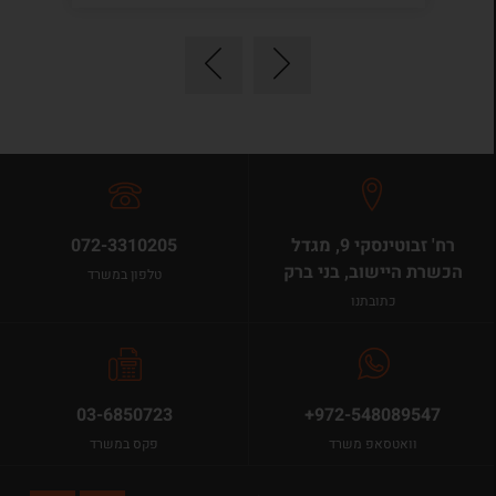
רח' זבוטינסקי 9, מגדל
072-3310205
הכשרת היישוב, בני ברק
טלפון במשרד
כתובתנו
03-6850723
+972-548089547
וואטסאפ משרד
פקס במשרד