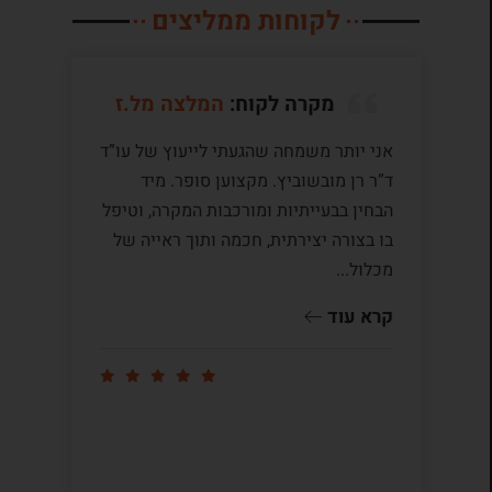
לקוחות ממליצים
מקרה לקוח:
המלצה מל.ז
אני יותר משמחה שהגעתי לייעוץ של עו”ד
לע
ד”ר רן מובשוביץ. מקצוען סופר. מיד
עם
הבחין בבעייתיות ומורכבות המקרה, וטיפל
תק
בו בצורה יצירתית, חכמה ותוך ראייה של
לי
מכלול...
ומ
שו
קרא עוד
קר