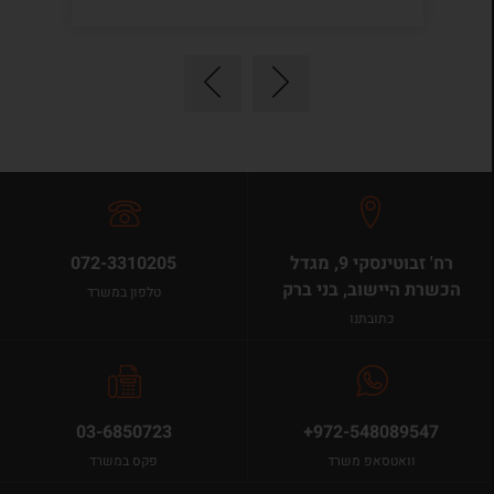
רח' זבוטינסקי 9, מגדל
072-3310205
הכשרת היישוב, בני ברק
טלפון במשרד
כתובתנו
03-6850723
+972-548089547
וואטסאפ משרד
פקס במשרד