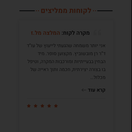
לקוחות ממליצים
מקרה לקוח:
המלצה מל.ז
אני יותר משמחה שהגעתי לייעוץ של עו”ד
לע
ד”ר רן מובשוביץ. מקצוען סופר. מיד
עם
הבחין בבעייתיות ומורכבות המקרה, וטיפל
תק
בו בצורה יצירתית, חכמה ותוך ראייה של
לי
מכלול...
ומ
שו
קרא עוד
קר