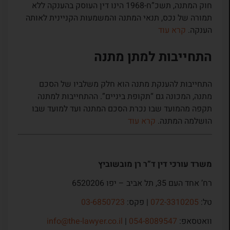
חוק המתנה, תשכ”ח-1968 הינו דין העוסק בהענקה ללא
תמורה של נכס, תנאי המתנה והמשמעות הקניינית לאותה
הענקה.
קרא עוד
התחייבות למתן מתנה
התחייבות להענקת מתנה הוא חלק משלביו של הסכם
מתנה, המכונה גם “תקופת ביניים”. ההתחייבות למתנה
תקפה מהמועד שבו נכרת הסכם המתנה ועד למועד שבו
הושלמה המתנה.
קרא עוד
משרד עורכי דין ד”ר רן מובשוביץ
רח’ אחד העם 35, תל אביב – יפו 6520206
טל:
072-3310205
| פקס:
03-6850723
וואטסאפ:
054-8089547
|
info@the-lawyer.co.il