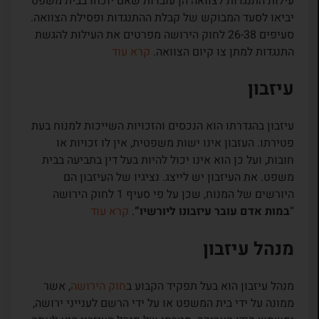
עילות התנגדות לצוואה הן עובדות שאם יוכחו בבית משפט
יביאו לסעד המבוקש של קבלת ההתנגדות ופסילת הצוואה.
סעיפים 26-38 לחוק הירושה מפרטים את העילות להגשת
התנגדות למתן צו קיום הצוואה.
קרא עוד
עיזבון
עיזבון בהגדרתו הוא הנכסים והזכויות השייכות למנוח בעת
פטירתו. העזבון אינו ישות משפטית, אין לו זכויות או
חובות, ועל כן הוא אינו יכול להיות בעל דין בתביעה בבית
משפט. את העיזבון יש לייצג. נציגיו של העיזבון הם
היורשים של המנוח, שכן על פי סעיף 1 לחוק הירושה
“
במות אדם עובר עיזבונו ליורשיו”
.
קרא עוד
מנהל עיזבון
מנהל עיזבון הוא בעל תפקיד הקבוע ב
חוק הירושה
, אשר
ממונה על ידי בית המשפט או על ידי הרשם לענייני ירושה,