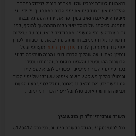
בנאמנות לטובת צרכיו שלו. מצב זה הוביל לגידול במספר
ההליכים אשר תוקפים את יפוי הכוח המתמשך על ידי בני
משפחה שאינם רואים בעין יפה את זהות הממונה שבחר
הממנה. כניסתו של מוסד יפוי הכוח המתמשך לתוקף, כמו
גם העובדה שבתי המשפט מתמודדים לראשונה עם שאלות
חדשות הנולדות ממצב חדש זה, מחייב את מי שבוחר לערוך
יפוי כוח המתמשך לבחור
עורך דין ירושה
מקצועי ובעל
ניסיון, זאת, שעה שהליך הכנתו דורש הבנה מעמיקה בדיני
הכשרות המשפטית והאפוטרופוסות, ופגמים שנפלו
בעריכת יפוי הכוח המתמשך עשויים להביא לפסילתו
וביטולו בהליך משפטי. חשוב איפוא שעורכו של יפוי הכוח
המתמשך ידע את מלאכתו נאמנה, ויוכל לסייע בעת הגשת
תביעה הדורשת את ביטולו של ייפוי הכוח המתמשך.
משרד עורכי דין ד”ר רן מובשוביץ
רח’ ז’בוטינסקי 9, מגדל הכשרת היישוב, בני ברק 5126417