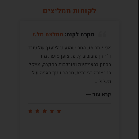
לקוחות ממליצים
מקרה לקוח:
המלצה מל.ז
אני יותר משמחה שהגעתי לייעוץ של עו”ד
לע
ד”ר רן מובשוביץ. מקצוען סופר. מיד
עם
הבחין בבעייתיות ומורכבות המקרה, וטיפל
תק
בו בצורה יצירתית, חכמה ותוך ראייה של
לי
מכלול...
ומ
שו
קרא עוד
קר