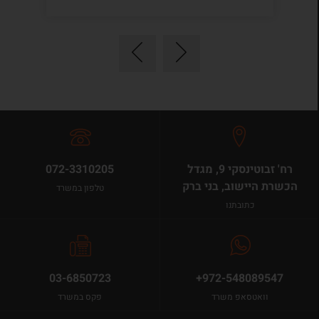
רח' זבוטינסקי 9, מגדל
072-3310205
הכשרת היישוב, בני ברק
טלפון במשרד
כתובתנו
03-6850723
+972-548089547
וואטסאפ משרד
פקס במשרד