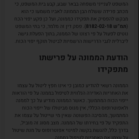
המשפט לענייני משפחה בבאר שבע, קבע בית המשפט, כי
מכתב פרידה ששלח הבן הממונה לאביו משמעו כי הוא
מבקש להפסיק את תפקידו כממונה, ועל כן פקע יפוי הכח
(
תמ”ש 8182-02-18
). פסק דין זה מלמד, כי בתי המשפט
נוטים לפעול על פי רצונו של הממנה, בתוך הפעלת גישה
ליברלית לגבי הדרישות הרשמיות לביטול תוקף יפוי הכוח.
הודעת הממונה על פרישתו
מתפקידו
הממונה רשאי להודיע כמובן כי אינו חפץ ליטול על עצמו
את האחריות האדירה הנלווית לטיפול בממנה על פי הוראות
ייפוי הכוח המתמשך. כאשר הממונה מודיע על כך לממנה
ולאפוטרופוס הכללי, אין מנוס מביטולו של ייפוי הכוח
המתמשך, מהסיבה הפשוטה שאין מי שייטול על עצמו את
התפקיד על פי בחירתו של הממנה. מצב מסוג זה מוביל,
בדרך כלל, להגשת בקשה למינוי אפוטרופוס על מנת שיטול
על עצמו את האחריות לטיפול בממנה.