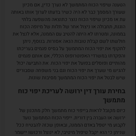
הטענה שיפוי הכוח המתמשך לא נערך כדין, אם מכיון
שעורך המסמך כבר לא היה כשיר בדעתו לערוך אותו באותה
עת או מכיון שיפוי הכוח נוצר כתוצאה מהשפעה בלתי
הוגנת, תחבולה או ניצול אחר של תלות של מיופה הכוח
בממונה, ומטרתו לא היתה להטיב עם הממנה, אלא לנצל את
חולשתו לשם קבלת טובות הנאה אסורות. בנוסף, ניתן
לתקוף את יפוי הכוח המתמשך על בסיס פגמים בעריכתו
והפקדתו במשרדי האפוטרופוס הכללי, אם אותם פגמים
מהותיים ופוסלים בפועל את יפוי הכוח. את התביעה יכול
להגיש מי שערך את יפוי הכוח וגם בני משפחה שסבורים
שיש לבטל את יפוי הכוח המתמשך מסיבות שונות.
בחירת עורך דין ירושה לעריכת יפוי כוח
מתמשך
כיום מקובל לראות בייפוי כוח מתמשך חלק מתכנון של
ירושה או העברה בין דורית. ייפוי הכוח המתמשך נועד
לקבוע מי יטפל באדם הממנה, ובאופן שכזה להבטיח ככל
שניתן כי הוא יקבל טיפול מיטיבי, לא ינוצל ורכושו יישמר