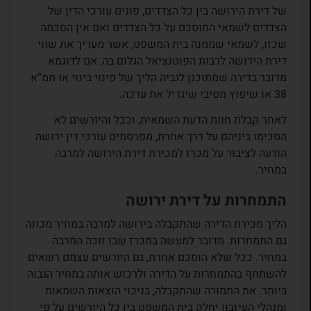
של דירת הירושה בין כל הצדדים, פונים עורכי הדין של
הצדדים לשמאי המוסכם על כל הצדדים ואם אין הסכמה
שכזו, לשמאי שממנה בית המשפט, אשר מעריך את שווי
דירת הירושה לרבות הפוטנציאל הגלום בה, אם לדוגמא
מדובר בדירה שמתוכנן לגביה הליך של פינוי בינוי או תמ”א
38 או שיפוץ מסיבי שיגדיל את ערכה.
לאחר קבלת חוות הדעת השמאית, וככל והיורשים לא
הסכימו ביניהם על דרך אחרת, מפרסמים עורכי דין ירושה
הודעה לציבור על מכרז למכירת דירת הירושה למרבה
במחיר.
התמחרות על דירת ירושה
הליך מכירת הדירה שהתקבלה בירושה למרבה במחיר מכונה
גם התמחרות. מדובר למעשה במכרז שבו זוכה המרבה
במחיר. ככל שלא הוסכם אחרת, גם היורשים עצמם רשאים
להשתתף בהתמחרות על הדירה ולרכוש אותה במחיר הגבוה
ביותר. את התמורה שהתקבלה, בניכוי הוצאות השמאות
ומנהלי העיזבון יחלק בית המשפט בין כל היורשים על פי