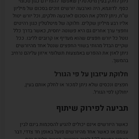
ניתן לחלק בעין מיטלטלין שאפשר להפרידם כגון סכומי
כסף. לדוגמא, היה וארבעה יורשים זוכים בסכום של מיליון
ש”ח, ניתן לחלק את הסכום לארבעה חלקים, וכל יורש יטול
אליו רבע מיליון שקלים. חלוקה של מיטלטלין כגון רהיטים
וחפצי ערך אחרים גם היא פשוטה יחסית, כאשר בדרך כלל
נוטל כל יורש חפצים שהוא מעדיף או קרובים לליבו. ככל
שקיים הבדל מהותי בשווי החפצים שנטל אחד מהיורשים
ניתן לאזן את ההפרש באמצעות תשלומי איזון עליהם נרחיב
בהמשך.
חלוקת עיזבון על פי הגורל
חפצים ונכסים שלא ניתן למכור או לחלק אותם בעין,
יחולקו לפי הגורל.
תביעה לפירוק שיתוף
כאשר היורשים אינם יכולים להגיע להסכמות בינם לבין
עצמם או כאשר אחד מהיורשים פועל באופן חד צדדי, דבר