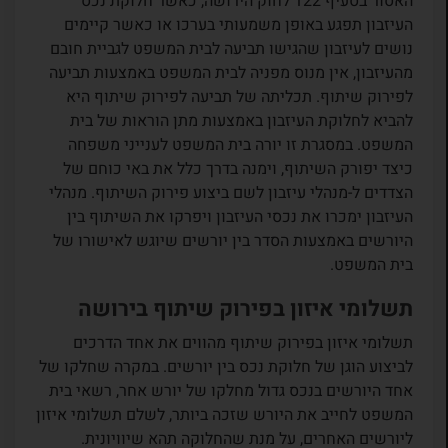
האסור בסעיף 122 לחוק הירושה, כאשר חלוקת נכס
העיזבון תפגע באופן משמעותי בערכו או כאשר קיימים
נושים לעיזבון שהגישו תביעה לבית המשפט לגביית חובם
מהעיזבון, אין מנוס מפניה לבית המשפט באמצעות תביעה
לפירוק שיתוף. תכליתה של תביעה לפירוק שיתוף היא
להביא לחלוקת העיזבון באמצעות מתן הוראות של בית
המשפט. במסגרת זו יורה בית המשפט לענייני משפחה
כיצד יפורק השיתוף, וימנה בדרך כלל את באי כוחם של
הצדדים ל-מנהלי עיזבון לשם ביצוע פירוק השיתוף. מנהלי
העיזבון ימכרו את נכסי העיזבון ויפרקו את השיתוף בין
היורשים באמצעות הסדר בין יורשים שיוגש לאישורו של
בית המשפט.
תשלומי איזון בפירוק שיתוף בירושה
תשלומי איזון בפירוק שיתוף מהווים את אחד הדרכים
לביצוע הוגן של חלוקת נכס בין יורשים. במקרה שחלקו של
אחד היורשים בנכס גדול מחלקו של יורש אחר, רשאי בית
המשפט לחייב את היורש שזכה ביותר, לשלם תשלומי איזון
ליורשים האחרים, על מנת שהחלוקה תהא שיוויונית.