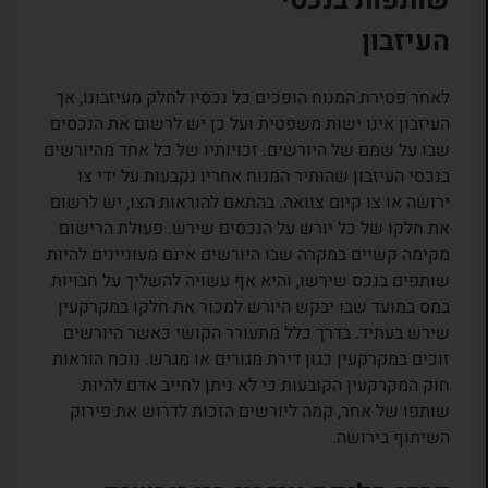
שותפות בנכסי
העיזבון
לאחר פטירת המנוח הופכים כל נכסיו לחלק מעיזבונו, אך
העיזבון אינו ישות משפטית ועל כן יש לרשום את הנכסים
שבו על שמם של היורשים. זכויותיו של כל אחד מהיורשים
בנכסי העיזבון שהותיר המנוח אחריו נקבעות על ידי צו
ירושה או צו קיום צוואה. בהתאם להוראות הצו, יש לרשום
את חלקו של כל יורש על הנכסים שירש. פעולת הרישום
מקימה קשיים במקרה שבו היורשים אינם מעוניינים להיות
שותפים בנכס שירשו, והיא אף עשויה להשליך על חבויות
במס במועד שבו יבקש היורש למכור את חלקו במקרקעין
שירש בעתיד. בדרך כלל מתעורר הקושי כאשר היורשים
זוכים במקרקעין כגון דירת מגורים או מגרש. נוכח הוראות
חוק המקרקעין הקובעות כי לא ניתן לחייב אדם להיות
שותפו של אחר, קמה ליורשים הזכות לדרוש את פירוק
השיתוף בירושה.