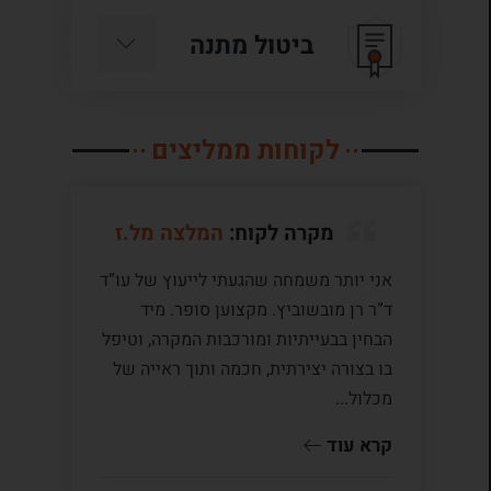
ביטול מתנה
לקוחות ממליצים
מקרה לקוח:
המלצה מל.ז
אני יותר משמחה שהגעתי לייעוץ של עו”ד
לע
ד”ר רן מובשוביץ. מקצוען סופר. מיד
עם
הבחין בבעייתיות ומורכבות המקרה, וטיפל
תק
בו בצורה יצירתית, חכמה ותוך ראייה של
לי
מכלול...
ומ
שו
קרא עוד
קר