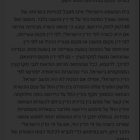
בטרם יפסקו במחלוקת מסוג זה[ii].
בית המשפט הישראלי אינו מוגבל לבחינת כשרותה של
צוואה שערך המנוח הזר על פי דין מושבו בלבד, משעה
שס’
140(א) לחוק הירושה
קובע כי צוואה כשרה מבחינת צורתה
אם היא כשרה לפי הדין הישראלי, לפי דין מקום עשייתה,
לפי דין מקום מושבו או מקום מגוריו הרגיל או לפי דין
אזרחותו של המצווה בשעת עשייתה או בשעת מותו, ובמידה
שהצוואה נוגעת למקרקעין – גם לפי דין מקום הימצאם.
לפיכך, לדוגמא, ככל שהצוואה מניחה הוראות לגבי מקרקעין
הממוקמים בישראל, הרי שכשרות הוראותיה יפורשו לפי
הדין הישראלי, אפילו אם המנוח לא היה תושב ישראל.
מלשון הסעיף עולה ההפרדה בין הדין החל על עצם הכשרת
הצוואה כמסמך תקף והדין החל על הירושה גופה וחלוקתה.
אין קשר של ממש בין ברירת הדין ביחס לכשרות הצוואה
והדין החל על מימוש הירושה ומדובר בשאלות משפטיות
נפרדות. בהחלט יתכן כי בית המשפט יצווה לממש צוואה
שאינה כשרה על פי הדין הזר, אם על פי הדין הישראלי
הדבר ניתן, ויש במימוש כדי להביא לכיבוד רצונו האחרון של
הנפטר.