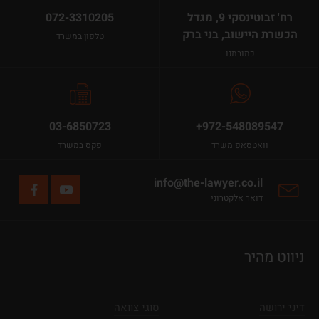
רח' זבוטינסקי 9, מגדל
072-3310205
הכשרת היישוב, בני ברק
טלפון במשרד
כתובתנו
03-6850723
+972-548089547
וואטסאפ משרד
פקס במשרד
info@the-lawyer.co.il
דואר אלקטרוני
ניווט מהיר
דיני ירושה
סוגי צוואה