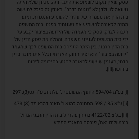
פסק שאין מקום לשמוע את התנגדותה, מכיון שלא היתה
נשואה לו, ולכן לא “נוגעת בדבר”. באופן זה סיכל למעשה
בית הדין את מעמדה של עוזרי להשמיע התנגדות, ומנע
ממנה לכאורה להשמיע את טענותיה בפניו. בית המשפט
הגבוה לצדק, פסק כי מעמדה של הידועה בציבור יקבע על
ידי בית המשפט לענייני משפחה, והתלה את פסק הדין של
בית הדין הרבני. בין היתר התייחס בית המשפט לכך שמעמד
“ידועה בציבור” הוא יציר החוק האזרחי וכלל אינו מוכר בדין
הדתי, כעניין שעשוי לכאורה לפגוע בסיכוייה לזכות
בירושה[iii].
[i] בע”מ 594/04 היועץ המשפטי נ’ פלונית, פ”ד נט(3), 297
[ii] ע”א 85 / 598 מסתורה כהנא נ’ מאיר כהנא מד (3) 473
[iii] בג”צ 4122/02 בת חן עוזרי נ’ בית הדין הרבני הגדול
בירושלים ואח’, פורסם במאגרי המידע