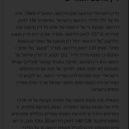
הדין הישראלי ובראשו חוק הירושה, התשכ”ה-1965, אינו
חל על כלל הליכי הירושה בישראל. הוראת
ס’ 136 לחוק
הירושה
קובעת כי על ירושתו של אדם חל דין מושבו ערב
פטירתו.
ס’ 137 לחוק הירושה
מסדיר את ברירת הדין וקובע
כדלקמן:”על הירושה יחול דין מושבו של המוריש בשעת
מותו”.
סעיף 135 לחוק הירושה
מגדיר “‘מושב’ של אדם –
המקום בו נמצא מרכז חייו”. בכך נקבע, כי הדין שיחול על
ירושה הוא דין המושב. מדובר בסעיף קוגנטי (מחייב) שבית
המשפט לא יסטה ממנו. לפיכך, על מנת שבית המשפט
הישראלי יקנה סמכות לדון בענייני ירושה, יש לקבוע כי
המוריש היה בשעת מותו תושב ישראל או כי הניח אחריו
נכסים בישראל.
השאלה מהו מקום מושבו של המנוח נקבעת על פי מרכז
חייו של המנוח במועד הפטירה. נפסק בפרשת פלונית, כי
החריגים היחידים להוראת הסעיף מצויים בכללים ספציפים
המפורטים
בס’ 140-138 לחוק הירושה
[i]. עולה מכך, כי יש
ובית המשפט ידרש להכיל משפט ירושה זר על הליכי