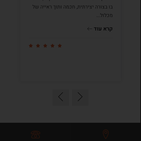
בו בצורה יצירתית, חכמה ותוך ראייה של
לי
מכלול...
ומ
שו
קרא עוד
קר