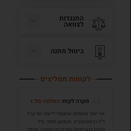
התנגדות
לצוואה
ביטול מתנה
לקוחות ממליצים
מקרה לקוח:
המלצה מל.ז
אני יותר משמחה שהגעתי לייעוץ של עו”ד
לע
ד”ר רן מובשוביץ. מקצוען סופר. מיד
עם
הבחין בבעייתיות ומורכבות המקרה, וטיפל
תק