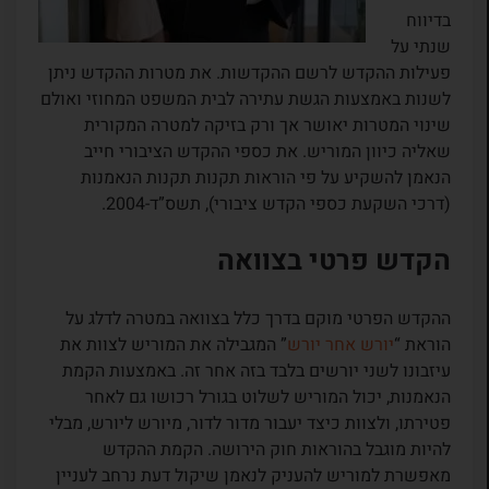
בדיווח
שנתי על
פעילות ההקדש לרשם ההקדשות. את מטרות ההקדש ניתן
לשנות באמצעות הגשת עתירה לבית המשפט המחוזי ואולם
שינוי המטרות יאושר אך ורק בזיקה למטרה המקורית
שאליה כיוון המוריש. את כספי ההקדש הציבורי חייב
הנאמן להשקיע על פי הוראות תקנות תקנות הנאמנות
(דרכי השקעת כספי הקדש ציבורי), תשס”ד-2004.
הקדש פרטי בצוואה
ההקדש הפרטי מוקם בדרך כלל בצוואה במטרה לדלג על
הוראת “
יורש אחר יורש
” המגבילה את המוריש לצוות את
עיזבונו לשני יורשים בלבד בזה אחר זה. באמצעות הקמת
הנאמנות, יכול המוריש לשלוט בגורל רכושו גם לאחר
פטירתו, ולצוות כיצד יעבור מדור לדור, מיורש ליורש, מבלי
להיות מוגבל בהוראות חוק הירושה. הקמת ההקדש
מאפשרת למוריש להעניק לנאמן שיקול דעת נרחב לעניין