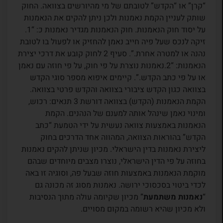
“קרן” או “הקדש” לטובתם של מי מהיורשים בצוואה. החוק
שותק לעניין הקמת נאמנות ולכן ניתן להקים את הנאמנות
על יסוד חוק הנאמנות. חוק הנאמנות מגדיר נאמנות כ: “1.
זיקה לנכס שעל פיה חייב נאמן להחזיק או לפעול בו לטובת
נהנה או למטרה אחרת.”. סעיף 2 לחוק קובע את דרכי יצירת
הנאמנות: “2.נאמנות נוצרת על פי חוק, על פי חוזה עם נאמן
או על פי כתב הקדש.”. קיימים איפוא מספר סוגי הקדש
בצוואה כגון הקדש ציבורי בצוואה והקדש פרטי בצוואה.
הקמת הנאמנות (הקדש) בצוואה דורשת 3 תנאים: רכוש,
ומינוי נאמן שינהל אותה למענם של הנהנים. הקמת
הנאמנות באמצעות צוואה נעשית על ידי הטמעת “כתב
הקדש” בהוראות הצוואה, המהווה אחד הדרכים בחוק
ליצירת נאמנות בדין הישראלי. מכיון שניתן להקים נאמנות
בחוזה על פי הדין הישראלי, נוצרו מצבים מיוחדים שבהם
מוקמת הנאמנות באמצעות חוזה שבעל פה, וסוגיה זו באה
לכדי ביטוי בסכסוכי ירושה. נאמנות מסוג זה מכונה גם
“
נאמנות משתמעת
” מכיון שקיומה עולה מתוך הנסיבות
ולא מכיון שהיא רשומה במקום מסויים.