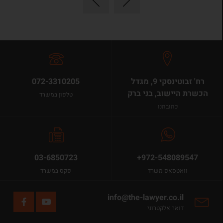
רח' זבוטינסקי 9, מגדל
072-3310205
הכשרת היישוב, בני ברק
טלפון במשרד
כתובתנו
03-6850723
+972-548089547
וואטסאפ משרד
פקס במשרד
info@the-lawyer.co.il
דואר אלקטרוני