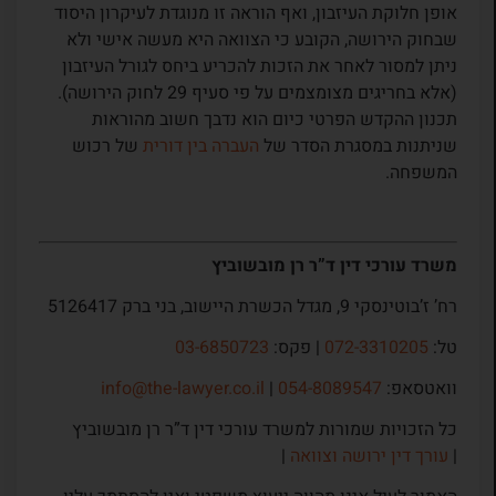
אופן חלוקת העיזבון, ואף הוראה זו מנוגדת לעיקרון היסוד
שבחוק הירושה, הקובע כי הצוואה היא מעשה אישי ולא
ניתן למסור לאחר את הזכות להכריע ביחס לגורל העיזבון
(אלא בחריגים מצומצמים על פי סעיף 29 לחוק הירושה).
תכנון ההקדש הפרטי כיום הוא נדבך חשוב מהוראות
שניתנות במסגרת הסדר של
העברה בין דורית
של רכוש
המשפחה.
משרד עורכי דין ד”ר רן מובשוביץ
רח’ ז’בוטינסקי 9, מגדל הכשרת היישוב, בני ברק 5126417
טל:
072-3310205
| פקס:
03-6850723
וואטסאפ:
054-8089547
|
info@the-lawyer.co.il
כל הזכויות שמורות למשרד עורכי דין ד”ר רן מובשוביץ
|
עורך דין ירושה וצוואה
|