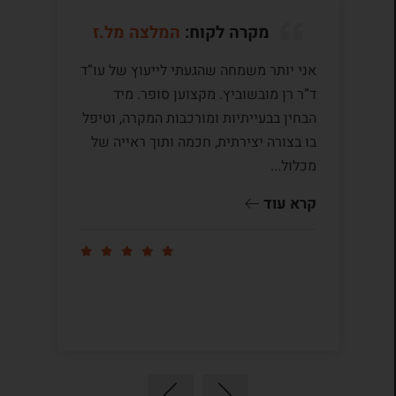
מקרה לקוח:
המלצה מל.ז
אני יותר משמחה שהגעתי לייעוץ של עו”ד
לע
ד”ר רן מובשוביץ. מקצוען סופר. מיד
עם
הבחין בבעייתיות ומורכבות המקרה, וטיפל
תק
בו בצורה יצירתית, חכמה ותוך ראייה של
לי
מכלול...
ומ
שו
קרא עוד
קר