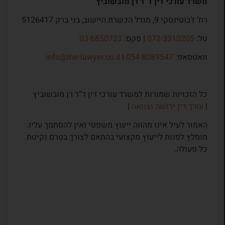
משרד עורכי דין ד”ר רן מובשוביץ
רח’ ז’בוטינסקי 9, מגדל הכשרת היישוב, בני ברק 5126417
טל:
072-3310205
| פקס:
03-6850723
וואטסאפ:
054-8089547
|
info@the-lawyer.co.il
כל הזכויות שמורות למשרד עורכי דין ד”ר רן מובשוביץ
|
עורך דין ירושה וצוואה
|
האמור לעיל אינו מהווה ייעוץ משפטי ואין להסתמך עליו.
מומלץ לפנות לייעוץ מקצועי בהתאם לצורך בטרם נקיטת
כל פעולה.