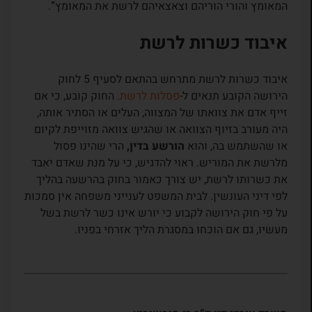
המאומץ והורי הוריהם וצאצאיהם לרשת את המאומץ”.
איבוד כשרות לרשת
איבוד כשרות לרשת מתרחש בהתאם לסעיף 5 לחוק
הירושה הקובע תנאים ל-
פסלות לרשת
. החוק קובע, כי אם
זייף אדם את צוואתו של המצווה, העלים או הסתיר אותה,
היה מעורב בזיוף הצוואה או שהגיש צוואה מזוייפת לקיום
או שהשתמש בה, והוא
הורשע בדין,
הרי שהינו פסול
מלרשת את המוריש. ראוי להדגיש, כי על מנת שאדם יאבד
את כשרותו לרשת, יש צורך כאמור בחוק בהרשעה בהליך
לפי דיני העונשין. לבית המשפט לענייני משפחה אין סמכות
על פי חוק הירושה לקבוע כי יורש אינו כשר לרשת בשל
מעשיו, גם אם הוכחו במסגרת הליך אזרחי בפניו.