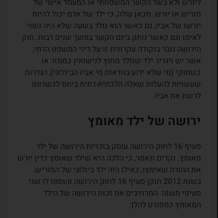
ליורש ולא בשל הקשר המשפחתי או המעמד אישי של
מוריש או יורש. מכאן עולה, כי ילד של אדם יכול להיות
יורשו של אביו, גם כאשר הוא נולד בשעה שלא היה נשוי
לאימו וגם כאשר נותק בינם הקשר במשך שנים רבות. חוק
הירושה גובר בנקודה עקרונית זו על דיני המשפט הדתי,
אשר יש ויגדיר ילד שנולד מחוץ לנישואין כממזר או
כשתוקי (מי שלא ידוע בוודאות מי אביו הביולוגי), הגדרות
שעשויות להעלות שאלה הלכתית-דתית ביחס לכשרותו
לרשת את אביו.
ירושה של ילד מאומץ
סעיף 16 לחוק הירושה עוסק בזכויות הירושה של ילד
מאומץ. נקדים ונאמר, כי הלכה היא שילד שאומץ כדין יורש
את ההורה שאימצו, כאילו היה ילד ביולוגי של המוריש.
בשנת 2012 תוקן סעיף 16 לחוק הירושה והוספו לו שני
סעיפי משנה המרחיבים את זכות הירושה של הילד
המאומץ כמפורט להלן: