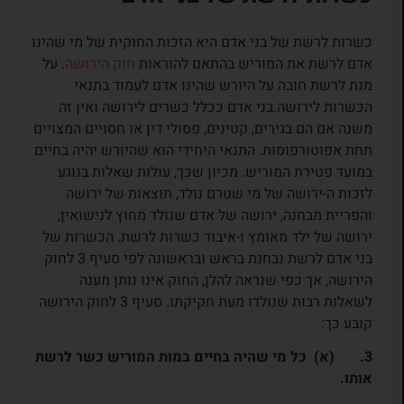
כשרות לרשת של בני אדם היא הזכות החוקית של מי שהינו
אדם לרשת את המוריש בהתאם להוראות
חוק הירושה
. על
מנת לרשת חובה על היורש שהינו אדם לעמוד בתנאי
הכשרות לירושה.
בני אדם ככלל כשרים לירושה ואין זה
משנה אם הם בגירים, קטינים, פסולי דין או חסויים המצויים
תחת אפוטורפוסות. התנאי היחידי הוא שהיורש יהיה בחיים
במועד פטירת המוריש. מכיון שכך, עולות שאלות בנוגע
לזכות ה-ירושה של מי שטרם נולד, תוצאות של ירושה
והפריית מבחנה, ירושה של אדם שנולד מחוץ לנישואין,
ירושה של ילד מאומץ ו-איבוד כשרות לרשת.
הכשרות של
בני אדם לרשת נבחנת בראש ובראשונה לפי סעיף 3 לחוק
הירושה, אך כפי שנראה להלן, החוק אינו נותן מענה
לשאלות רבות שנולדו מעת חקיקתו. סעיף 3 לחוק הירושה
קובע כך:
3.
(א) כל מי שהיה בחיים במות המוריש כשר לרשת
אותו.