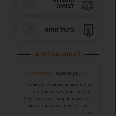
התנגדות
לצוואה
ביטול מתנה
לקוחות ממליצים
מקרה לקוח:
המלצה מל.ז
אני יותר משמחה שהגעתי לייעוץ של עו”ד
לע
ד”ר רן מובשוביץ. מקצוען סופר. מיד
עם
הבחין בבעייתיות ומורכבות המקרה, וטיפל
תק
בו בצורה יצירתית, חכמה ותוך ראייה של
לי
מכלול...
ומ