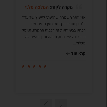
מקרה לקוח:
המלצה מל.ז
אני יותר משמחה שהגעתי לייעוץ של עו”ד
לע
ד”ר רן מובשוביץ. מקצוען סופר. מיד
עם
הבחין בבעייתיות ומורכבות המקרה, וטיפל
תק
בו בצורה יצירתית, חכמה ותוך ראייה של
לי
מכלול...
ומ
שו
קרא עוד
קר