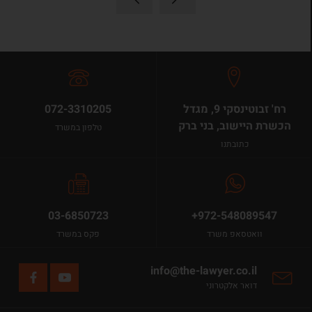
רח' זבוטינסקי 9, מגדל
072-3310205
הכשרת היישוב, בני ברק
טלפון במשרד
כתובתנו
03-6850723
+972-548089547
וואטסאפ משרד
פקס במשרד
info@the-lawyer.co.il
דואר אלקטרוני