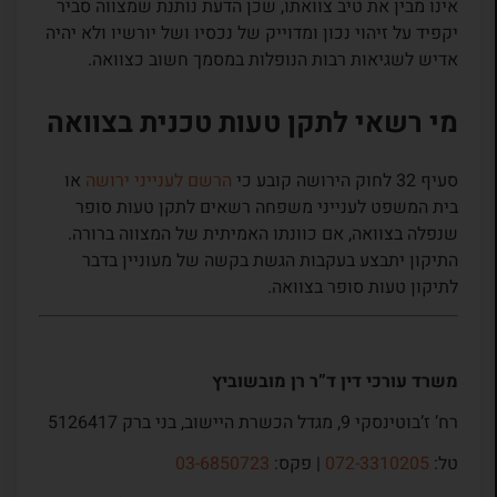
אינו מבין את טיב צוואתו, שכן הדעת נותנת שמצווה סביר
יקפיד על זיהוי נכון ומדוייק של נכסיו ושל יורשיו ולא יהיה
אדיש לשגיאות רבות הנופלות במסמך חשוב כצוואה.
מי רשאי לתקן טעות טכנית בצוואה
סעיף 32 לחוק הירושה קובע כי
הרשם לענייני ירושה
או
בית המשפט לענייני משפחה רשאים לתקן טעות סופר
שנפלה בצוואה, אם כוונתו האמיתית של המצווה ברורה.
התיקון יתבצע בעקבות הגשת בקשה של מעוניין בדבר
לתיקון טעות סופר בצוואה.
משרד עורכי דין ד”ר רן מובשוביץ
רח’ ז’בוטינסקי 9, מגדל הכשרת היישוב, בני ברק 5126417
טל:
072-3310205
| פקס:
03-6850723