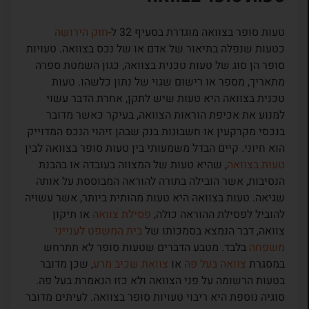
טעות סופר בצוואה מוגדרת בסעיף 32 ל-
חוק הירושה
כטעות שנפלה בתיאור של אדם או של נכס בצוואה. טעויות
סופר הן סוג של טעות טכנית בצוואה, כגון השמטת ספרה
מתאריך, מספר או רישום שגוי של נתון כלשהו. טעות
טכנית בצוואה היא טעות שיש לתקן, אחרת הדבר עשוי
למנוע את אכיפת הוראות הצוואה, בעיקר כאשר מדובר
בנכסי מקרקעין או חשבונות בנק שבהן זיהוי הנכס המדוייק
הוא חיוני. קיים הבדל משמעותי בין טעות סופר בצוואה לבין
טעות בצוואה
, שהיא טעות של המצווה בעובדה או בהבנת
הנסיבות, אשר הובילה בתורה להוראה המבוססת על אותה
שגיאה. טעות בצוואה היא טעות מהותית ביותר, אשר עשויה
להוביל לפסילת ההוראה כולה,
פסילת צוואה
או תיקון
צוואה, דבר הנמצא בסמכותו של
בית המשפט לענייני
משפחה
בלבד. מטבע הדברים שטעות סופר לא תתרחש
במסגרת
צוואה בעל פה
או
צוואת שכיב מרע
, שכן מדובר
בטעות הרשומה על פני הצוואה ולא כזו הנאמרת בעל פה.
סוגיה נוספת היא ריבוי טעויות סופר בצוואה. לעיתים מדובר