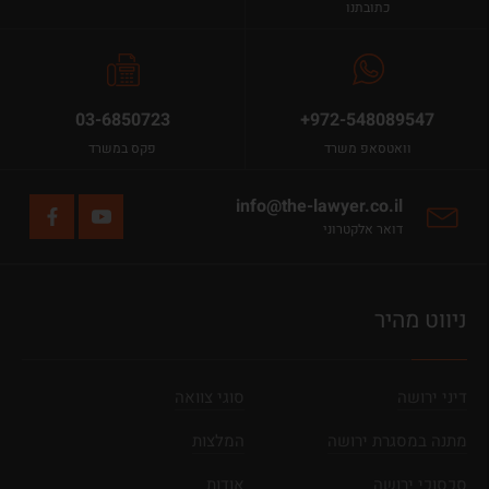
כתובתנו
03-6850723
+972-548089547
וואטסאפ משרד
פקס במשרד
info@the-lawyer.co.il
דואר אלקטרוני
ניווט מהיר
דיני ירושה
סוגי צוואה
מתנה במסגרת ירושה
המלצות
סכסוכי ירושה
אודות