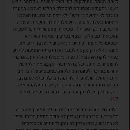
לאחר. האחת, הסתלקות, כפי ראינו בסעיף 6, כלומר: יורש
רשאי בתקופה המסוימת להסתלק מחלקו בעיזבון. במקרה
זה כבר לא ייחשב כ”יורש” ולא יהיה חב בחובות העיזבון,
ויראוהו כאילו לא היה יורש מלכתחילה. השנייה, העברה
או שיעבוד לפי סעיף 7. סעיף זה מאפשר ליורש “לעשות
עסקאות” עם חלקו הצפוי בעיזבון. עסקאות אלו לא
ישפיעו על מעמדו כיורש. הן אינן שוללות מהיורש את
מעמדו, אלא רק מקנות לנעבר את הזכויות המגיעות ליורש
בעת חלוקת העיזבון
[1]
. נעיר, כי פעולות אלה אין בהם כדי
להשפיע על תוכנו של צו הירושה, הקובע את חלקו של
היורש בעיזבון, לעומת הסתלקות, שמשפיע על הצו. אם
יורש הסתלק שלא כדין, לדוגמה הסתלק שלא לטובת בן
זוגו או דמות אחרת המופיעה בחוק, אזי הסתלקותו אינה
חוקית ולכן יש לבחון אם מדובר בהעברת זכויות לפי ס’
.
[2]
7
חלקו של היורש יחושב באחוזים מכלל העיזבון ולא בנכס
ספציפי, שהרי העיזבון עדיין לא חולק סופית, זכותו עדיין
לא התגבשה, ולכן עדיין לא ניתן להתחייב על הנכסים