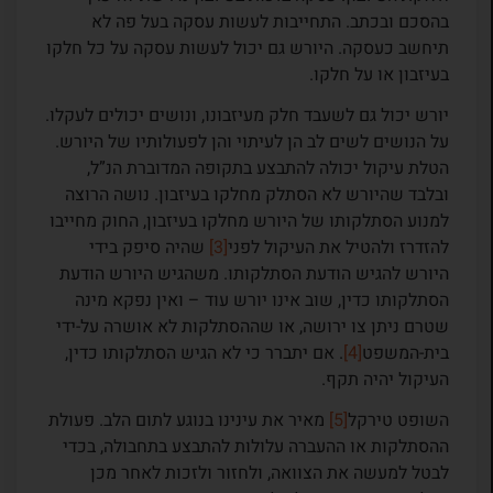
בהסכם ובכתב. התחייבות לעשות עסקה בעל פה לא
תיחשב כעסקה. היורש גם יכול לעשות עסקה על כל חלקו
בעיזבון או על חלקו.
יורש יכול גם לשעבד חלק מעיזבונו, ונושים יכולים לעקלו.
על הנושים לשים לב הן לעיתוי והן לפעולותיו של היורש.
הטלת עיקול יכולה להתבצע בתקופה המדוברת הנ”ל,
ובלבד שהיורש לא הסתלק מחלקו בעיזבון. נושה הרוצה
למנוע הסתלקותו של היורש מחלקו בעיזבון, החוק מחייבו
להזדרז ולהטיל את העיקול לפני
[3]
שהיה סיפק בידי
היורש להגיש הודעת הסתלקותו. משהגיש היורש הודעת
הסתלקותו כדין, שוב אינו יורש עוד – ואין נפקא מינה
שטרם ניתן צו ירושה, או שההסתלקות לא אושרה על-ידי
בית-המשפט
[4]
. אם יתברר כי לא הגיש הסתלקותו כדין,
העיקול יהיה תקף.
השופט טירקל
[5]
מאיר את עינינו בנוגע לתום הלב. פעולת
ההסתלקות או ההעברה עלולות להתבצע בתחבולה, בכדי
לבטל למעשה את הצוואה, ולחזור ולזכות לאחר מכן