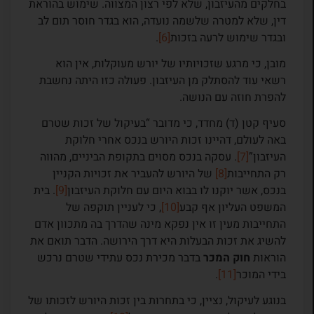
בחלקים מהעיזבון, שלא לפי רצון המצווה. שימוש בהוראת
דין, שלא למטרה שלשמה נועדה, הוא בגדר חוסר תום לב
ובגדר שימוש לרעה בזכות
[6]
.
מובן, כי מרגע שזכויותיו של יורש מעוקלות, אין הוא
רשאי עוד להסתלק מן העיזבון. פעולה כזו היתה נחשבת
להפרת חוזה עם הנושה.
סעיף קטן (ד) מחדד, כי מדובר “בעיקול של זכות שטרם
באה לעולם, דהיינו זכות היורש בנכס אחרי חלוקת
העיזבון”
[7]
. עסקה בנכס מסוים בתקופת הביניים, מהווה
רק התחייבות
[8]
של היורש להעביר את זכויות הקניין
בנכס, אשר יוקנו לו בבוא היום עם חלוקת העיזבון
[9]
. בית
המשפט העליון אף קבע
[10]
, כי לעניין תוקפה של
התחייבות מעין זו אין נפקא מינה שהדרך בה מתכוון אדם
להשיג את זכות הבעלות היא דרך הירושה. הדבר תואם את
הוראות
חוק המכר
בדבר מכירת נכס עתידי שטרם נרכש
בידי המוכר
[11]
.
בנוגע לעיקול, נציין, כי בתחרות בין זכות היורש לזכותו של