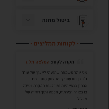
ביטול מתנה
לקוחות ממליצים
מקרה לקוח:
המלצה מל.ז
אני יותר משמחה שהגעתי לייעוץ של עו”ד
לע
ד”ר רן מובשוביץ. מקצוען סופר. מיד
עם
הבחין בבעייתיות ומורכבות המקרה, וטיפל
תק
בו בצורה יצירתית, חכמה ותוך ראייה של
לי
מכלול...
ומ
שו