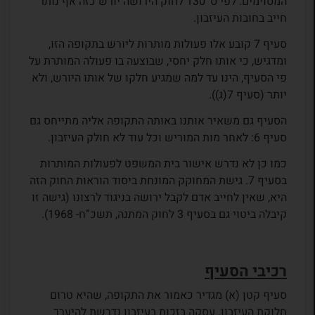
המסוימים. לפי ס’ 130 לחוק הירושה יורש כזה אף נותר
חייב בחובות העיזבון.
סעיף 7 קובע אלו פעולות מותרות ליורש בתקופה הזו,
ומדגיש, כי אותו חלק יחסי, שבוצעה בו פעולה המותרת על
פי הסעיף, הינו עד למה שמגיע חלקו של אותו היורש, ולא
יותר (סעיף 7(ג)).
הסעיף גם משאיר אותנו באותה התקופה אליה מתייחס גם
סעיף 6: לאחר מות המוריש וכל עוד לא חולק העיזבון.
כמו כן לא נדרש אישור בית המשפט לפעולות המותרות
בסעיף 7. גישת המחוקק המונחת ביסוד הוראות החוק הזה
היא, שאין לחייב אדם לקבל ירושה בניגוד לרצונו (גישה זו
קיבלה ביטוי גם בסעיף 3 לחוק המתנה, תשכ”ח- 1968).
רכיבי הסעיף
סעיף קטן (א) מגדיר כאמור את התקופה, שהיא טרום
חלוקת העיזבון. עסקה בזכות בעיזבון נדרשת להיערך