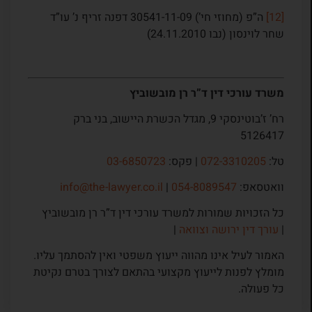
[12]
ה”פ (מחוזי חי’) 30541-11-09 דפנה זריף נ’ עו”ד
שחר לוינסון (נבו 24.11.2010)
משרד עורכי דין ד”ר רן מובשוביץ
רח’ ז’בוטינסקי 9, מגדל הכשרת היישוב, בני ברק
5126417
טל:
072-3310205
| פקס:
03-6850723
וואטסאפ:
054-8089547
|
info@the-lawyer.co.il
כל הזכויות שמורות למשרד עורכי דין ד”ר רן מובשוביץ
|
עורך דין ירושה וצוואה
|
האמור לעיל אינו מהווה ייעוץ משפטי ואין להסתמך עליו.
מומלץ לפנות לייעוץ מקצועי בהתאם לצורך בטרם נקיטת
כל פעולה.