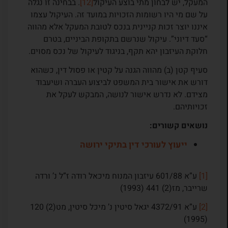
המעקל, יש לבחון מתי בוצע העיקול
[12]
. בבחינה זו נגלה
על שם מי היו רשומות הזכויות במועד זה. העיקול עצמו
איננו יוצר זכות קניינית בנכס לטובת המעקל אלא מהווה
“סעד דיוני”. עיקול שנרשם בתקופת הביניים, בטרם
חלוקת העיזבון יהא תקף, בניגוד לעיקול של נכס מסוים.
סעיף קטן (ב) מהווה הגנה על קטין או פסול דין, כשהוא
דורש את אישור בית המשפט לביצוע העברה ושיעבוד
מצידם. לא נדרש אישור לנושה, המבקש לעקל את
זכויותיהם.
נושאים קשורים:
ייעוץ לעורכי דין בתיקי ירושה
[1]
ע”א 601/88 עיזבון המנוח מיכאל רודה ז”ל נ’ ורדה
שרייבר, מז(2) 441 (1993)
[2]
ע”א 4372/91 יגאל סיטין נ’ מיכל סיטין, מט(2) 120
(1995)