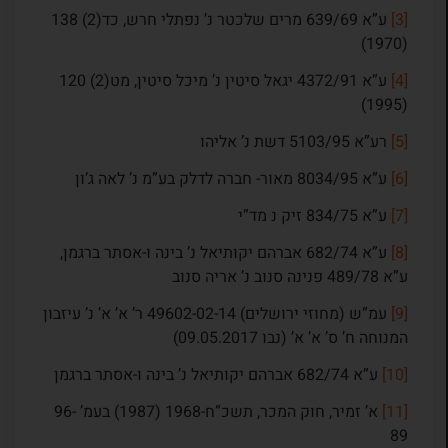
[3]
ע”א 639/69 מרים שלכטר נ’ נפתלי חרש, כד(2) 138
(1970)
[4]
ע”א 4372/91 יגאל סיטין נ’ מיכל סיטין, מט(2) 120
(1995)
[5]
רע”א 5103/95 דשת נ’ אליהו
[6]
ע”א 8034/95 מאור- חברה לדלק בע”מ נ’ לאה ג’ון
[7]
ע”א 834/75 זיק נ מד”י
[8]
ע”א 682/74 אברהם יקותיאל נ’ בינה ו-אסתר ברגמן,
ע”א 489/78 פנינה סנוב נ’ אריה סנוב
[9]
עמ”ש (מחוזי ירושלים) 49602-02-14 ר’ א’ א’ נ’ עיזבון
המנוחה ח’ ס’ א’ א’ (נבו 09.05.2017)
[10]
ע”א 682/74 אברהם יקותיאל נ’ בינה ו-אסתר ברגמן
[11]
א’ זמיר, חוק המכר, תשכ”ח-1968 (1987) בעמ’ 96-
89