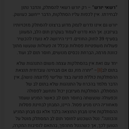
“רשאי יורש”
– רק יורש רשאי להסתלק, והדבר נתון
לבחירתו. אין לכפות עליו הסתלקות, הדבר ייחשב כעושק.
יורש גם אינו נדרש לנמק מדוע ברצונו להסתלק מזכויותיו
בעיזבון. אך הוא נדרש לעמוד בעקרון תום הלב, המעוגן
בסעיף 39 לחוק החוזים. דיני הירושה לא נועדו להכשיר
פעולות משפטיות פסולות ובכלל זה פעולות שנעשו מתוך
כוונת מרמה, הברחת נכסים מנושים, חוסר תום לב ועוד.
יחד עם זאת אין בהסתלקות עצמה משום התנהגות שלא
בתום לב
[8]
– “יתרה מזו, גם אם מבחינה עובדתית תוצאת
ההסתלקות כוללת פגיעה בצד שלישי (לדוגמה נושה), אין
הדבר מלמד בהכרח על התנהגות שלא בתום לב של
המסתלק. הסתלקות מעיזבון יכול ותחשב לפסולה
וכפעולה שנעשתה בחוסר תום לב כאשר המניע שעמד
מאחוריה הינו מניע פסול. היינו, המבחן לבחינת פסלות
ההסתלקות אינו מבחן התוצאה בלבד אלא גם מבחן המניע
והכוונה”. נטל השכנוע לחוסר תום לב המסתלק מוטל על
הטוען לכך, אך כשהנטל מתהפך, בהתאם לנסיבות המקרה,