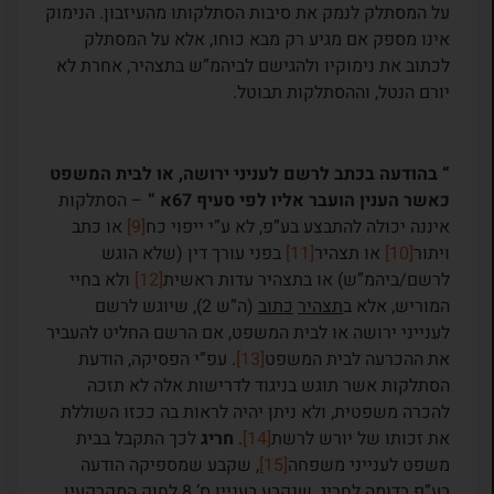
על המסתלק לנמק את סיבות הסתלקותו מהעיזבון. הנימוק
אינו מספק אם מגיע רק מבא כוחו, אלא על המסתלק
לכתוב את נימוקיו ולהגישם לביהמ”ש בתצהיר, אחרת לא
יורם הנטל, וההסתלקות תבוטל.
“
בהודעה בכתב לרשם לעניני ירושה, או לבית המשפט
כאשר הענין הועבר אליו לפי סעיף 67א “
– הסתלקות
איננה יכולה להתבצע בע”פ, לא ע”י ייפוי כח
[9]
או כתב
ויתור
[10]
או תצהיר
[11]
בפני עורך דין (שלא הוגש
לרשם/ביהמ”ש) או בתצהיר עדות ראשית
[12]
ולא בחיי
המוריש, אלא ב
תצהיר
כתוב
(ה”ש 2), שיוגש לרשם
לענייני ירושה או לבית המשפט, אם הרשם החליט להעביר
את ההכרעה לבית המשפט
[13]
. עפ”י הפסיקה, הודעת
הסתלקות אשר תוגש בניגוד לדרישות אלה לא תזכה
להכרה משפטית, ולא ניתן יהיה לראות בה ככזו השוללת
את זכותו של יורש לרשת
[14]
.
חריג
לכך התקבל בבית
משפט לענייני משפחה
[15]
, שקבע שמספיקה הודעה
בע”פ בדומה לחריג, שנקבע בעניין ס’ 8 לחוק המקרקעין