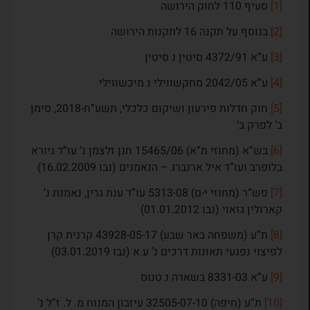
[1]
סעיף 110 לחוק הירושה
[2]
בנוסף על תקנה 16 לתקנות הירושה
[3]
ע”א 4372/91 סיטין נ סיטין
[4]
ע”א 2042/05 מחקשווילי נ מיכשווילי
[5]
חוק חדלות פירעון ושיקום כלכלי, תשע”ח-2018, סימן
ב’ לפרק ב’
[6]
בש”א (מחוזי ת”א) 15465/06 חנן זלצמן נ’ עו”ד גיורא
בלופרב ועו”ד איל ארנברג – הנאמנים (נבו 16.02.2009)
[7]
פש”ר (מחוזי י-ם) 5313-08 עו”ד ענת גרין, נאמנת נ’
קארולין גזאוי (נבו 01.01.2012)
[8]
ת”ע (משפחה באר שבע) 43928-05-17 קרנית קרן
לפיצוי נפגעי תאונות דרכים נ’ ע.א (נבו 03.01.2019)
[9]
ע”א 8331-03 בשארה נ טנוס
[10]
ת”ע (חיפה) 32505-07-10 עיזבון המנוח מ. ל. ז”ל נ’