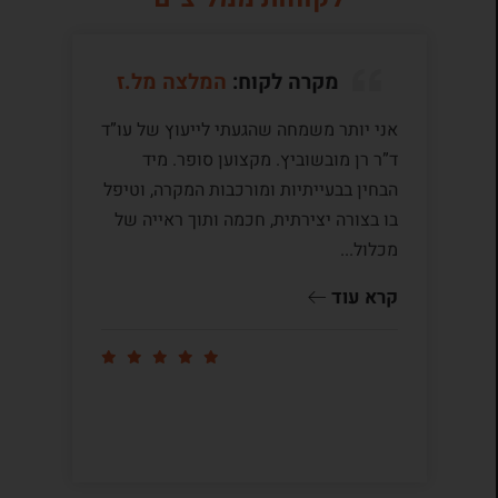
מקרה לקוח:
המלצה מל.ז
אני יותר משמחה שהגעתי לייעוץ של עו”ד
לע
ד”ר רן מובשוביץ. מקצוען סופר. מיד
עם
הבחין בבעייתיות ומורכבות המקרה, וטיפל
תק
בו בצורה יצירתית, חכמה ותוך ראייה של
לי
מכלול...
ומ
שו
קרא עוד
קר