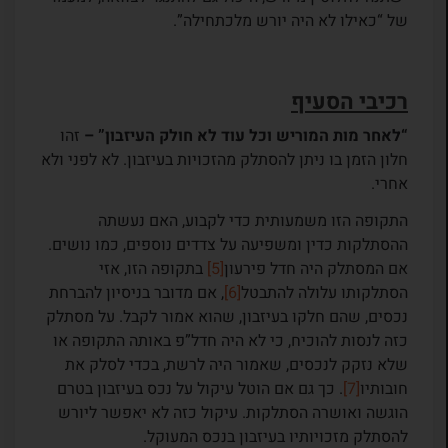
של “כאילו לא היה יורש מלכתחילה”.
רכיבי הסעיף
“לאחר מות המוריש וכל עוד לא חולק העיזבון” –
זהו
חלון הזמן בו ניתן להסתלק מהזכויות בעיזבון. לא לפני ולא
אחרי.
התקופה הזו משמעותית כדי לקבוע, האם נעשתה
ההסתלקות כדין ומשפיעה על צדדים נוספים, כמו נושים.
אם המסתלק היה חדל פירעון
[5]
בתקופה הזו, אזי
הסתלקותו עלולה להתבטל
[6]
, אם מדובר בניסיון להברחת
נכסים, שהם חלקו בעיזבון, שהוא אמור לקבל. על מסתלק
כזה לנסות להוכיח, כי לא היה חדל”פ באותה התקופה או
שלא נזקק לנכסים, שאמור היה לרשת, בכדי לסלק את
חובותיו
[7]
. כך גם אם הוטל עיקול על נכס בעיזבון בטרם
הוגשה ואושרה הסתלקות. עיקול כזה לא יאפשר ליורש
להסתלק מזכויותיו בעיזבון בנכס המעוקל.