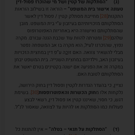
(ג) “הסתלקות של קטין ושל מי שהוכרז פסול-דין
טעונה אישור בית המשפט” –
הוראה זו בשילוב הוראות
התקנות
[28]
מחייבת מסתלק קטין / פסול דין לאשר
הסתלקותם מזכויותיהם בעיזבון ע”י בית המשפט. מובן
שהסתלקותם ואישורה היא באחריות האפוטרופוס
שלהם
[29]
ומטרתה להוות עוד שכבת הגנה עבורם. מקרה
נפוץ, שהזכרנו לעיל, הוא מקרה בו אב המשפחה נפטר
מבלי להשאיר צוואה. האם זו
כ
ה ע”פ דין במחצית הזכויות
בעיזבון האב, וילדיהם במחצית השנייה. בית המשפט יבחן
במקרה זה את הפגיעה אם ישנה בקטינים בטרם יאשר את
הסתלקותם לטובת האם.
נציין, כי בהעדר הגדרות לקטין ופסול דין בחוק הירושה,
נלקחות אלו מ
חוק הכשרות והאפוטרופסות
[30]
. בשימת
דגש, כי חסוי, שאיננו קטין או פסול דין, רשאי לבצע
פעולות כמו הסתלקות או להיות עד לצוואה, שאסור לנ”ל.
(ד) “הסתלקות על תנאי – בטלה” –
אין להתנות כל