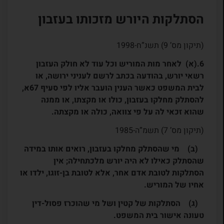
הסתלקות היורש מזכותו בעזבון
(תיקון מס’ 9) תשנ”ח-1998
6
.(א) לאחר מות המוריש וכל עוד לא חולק העזבון
רשאי יורש, בהודעה בכתב לרשם לעניני ירושה, או
לבית המשפט כאשר הענין הועבר אליו לפי סעיף 67א,
להסתלק מחלקו בעזבון, כולו או מקצתו, או ממנה
שהוא זכאי לה על פי צוואה, כולה או מקצתה.
(תיקון מס’ 7) תשמ”ה-1985
(ב) מי שהסתלק מחלקו בעזבון, רואים אותו במידה
שהסתלק כאילו לא היה יורש מלכתחילה; אין
הסתלקות לטובת אדם אחר, אלא לטובת בן-זוגו, ילדו או
אחיו של המוריש.
(ג) הסתלקות של קטין ושל מי שהוכרז פסול-דין
טעונה אישור בית המשפט.