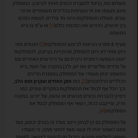
תשלום מס, בניגוד להעברת נכסים מחוץ לעיזבון. המסתלק
מונע מעצמו את אי הנעימות בהליכים משפטיים ארוכי
שנים. פעולת ההסתלקות הינה חד צדדית, לעומת הסכם
בין יורשים, הדורש את הסכמת כולם
[1]
או ע”פ צו בית
המשפט.
סעיף 6 מפרט הוראות לביצוע ההסתלקות
[2]
ותנאים מתי
ניתן ומתי לא ניתן להסתלק מהזכויות בעיזבון. להסתלקות
ישנה השפעה רוחבית ניכרת גם על היורשים האחרים וגם
על צדדים שלישיים אם יש, ולכן במקרה של חשד, בית
המשפט יבחן מעמדו של המסתלק במסגרת הדינים
הכלליים הרלוונטים
[3]
, כמו
חוק החוזים ועקרון תום הלב
,
וכך יוכל אף לבטל את ההסתלקות במקרים שונים, כמו
ניסיון להברחת נכסים מנושים או עושק של יורש. במקרה
חריג, שייקבע ככזה, רשאי אף המסתלק לבטל את
הסתלקותו
[4]
.
על המסתלק גם כן לבחון היטב צעדו זה בטרם יבוצע, צעד
ממנו כאמור יהיה לו קשה מאד לחזור ממנו, כי מעמדו
ישתנה לחלוטין מיורש, היכול גם להתנגד לצוואה, למעמד