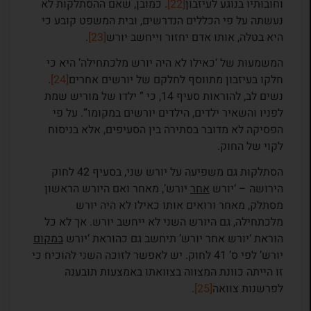
וחובותיו בנוגע לעיזבון
[22]
. כמובן, שאם ההסתלקות לא
נעשתה על פי הכללים הנדרשים, ובית המשפט קובע כי
היא בטלה, אותו אדם יחזור וייחשב יורש
[23]
.
המשמעות של ‘כאילו לא היה יורש מלכתחילה’ היא כי
חלקו בעיזבון מתווסף לחלקם של יורשים אחרים
[24]
.
נשים לב, להוראות סעיף 14, כי ” ילדו של מוריש שמת
לפניו והשאיר ילדים, הילדים יורשים במקומו”. על פי
הפסיקה לא מדובר בסתירה בין הסעיפים, אלא בניסוח
לקוי של החוק.
הסתלקות גם משפיעה על יורש שני, בסעיף 42 לחוק
הירושה – ‘יורש
אחר
יורש’, מאחר ואם היורש הראשון
מסתלק, מאחר ורואים אותו כאילו לא היה יורש
מלכתחילה, גם היורש השני לא ייחשב יורש. אך לא כל
הוראת ‘יורש אחר יורש’ תיחשב גם כהוראת ‘יורש
במקום
יורש’ לפי ס’ 41 לחוק. יש לאפשר לזוכה השני להוכיח כי
זו הייתה כוונת המצווה בצוואתו באמצעות תובענה
לפרשנות צוואה
[25]
.