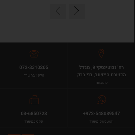
רח' זבוטינסקי 9, מגדל
072-3310205
הכשרת היישוב, בני ברק
טלפון במשרד
כתובתנו
03-6850723
+972-548089547
וואטסאפ משרד
פקס במשרד