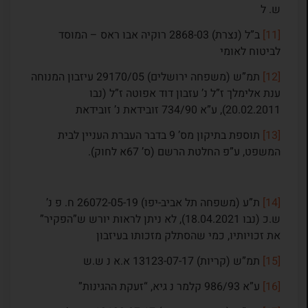
ש. ל
[11]
ב”ל (נצרת) 2868-03 רוקיה אבו ראס – המוסד
לביטוח לאומי
[12]
תמ”ש (משפחה ירושלים) 29170/05 עיזבון המנוחה
ענת אלימלך ז”ל נ’ עזבון דוד אפוטה ז”ל (נבו
20.02.2011), ע”א 734/90 זובידאת נ’ זובידאת
[13]
תוספת בתיקון מס’ 9 בדבר העברת העניין לבית
המשפט, ע”פ החלטת הרשם (ס’ 67א לחוק).
[14]
ת”ע (משפחה תל אביב-יפו) 26072-05-19 ח. פ נ’
ש.כ (נבו 18.04.2021), לא ניתן לראות יורש ש”הפקיר”
את זכויותיו, כמי שהסתלק מזכותו בעיזבון
[15]
תמ”ש (קריות) 13123-07-17 א.א נ ש.ש
[16]
ע”א 986/93 קלמר נ גיא, “זעקת ההגינות”