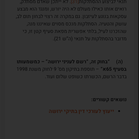
תנאי לביצוע ההסתלקות
[31]
. לא ייתכן שאדם מסתלק,
רואים אותו כאילו מעולם לא היה יורש, ומנגד הוא מבצע
עסקאות בנוגע לעיזבון. גם במקרה זה רצוי לבחון תום לב,
עושק והטעיה. הסתלקות מנכס מסוים שאיננו מנה,
שהזכרנו לעיל, בלתי אפשרית מפאת סעיף קטן זו, כי
מדובר בהסתלקות על תנאי (ה”ש 21).
(ה) “בחוק זה, “רשם לעניני ירושה” – כמשמעותו
בסעיף 65א”
– תוספת בתיקון מס’ 9 לחוק משנת 1998
בדבר הרשם, הכשרתו כשופט שלום ועוד.
נושאים קשורים:
ייעוץ לעורכי דין בתיקי ירושה