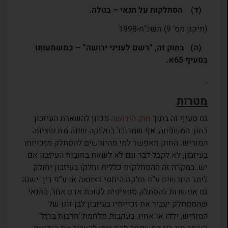
(ד) הסתלקות על תנאי – בטלה.
(תיקון מס’ 9) תשנ”ח-1998
(ה) בחוק זה, “רשם לעניני ירושה” – כמשמעותו
בסעיף 65א.
מטרות
גם סעיף זה בתוך
חוק הירושה
מכוון להשארת העיזבון
בתוך המשפחה, אף שמדובר בחלוקה שונה מזו שציווה
המוריש. החוק מאפשר למי מהיורשים להסתלק מזכויותו
בעיזבון, לא לקבל דבר וגם לא לשאת בחובות העיזבון אם
יש. במקרה זה ההסתלקות כללית וחלקו בעיזבון יחולק
ליתר היורשים ע”פ חלקם היחסי בצוואה או ע”פ דין. ישנה
גם אפשרות להסתלק ספציפית לטובת אדם אחר, בתנאי
שהמסתלק יעביר את זכויותיו בעיזבון לבן זוגו של
המוריש, ילדו או אחיו. בעקבות מלחמת ‘חרבות ברזל’