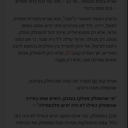
שהיה במות המצווה”, וס’ 52 – מנה של נכס בלתי מסוים
– נכס מסוג בינוני.
הרעיון העומד מאחורי ה”מנה”, הוא שהיא מוגדרת וסופית,
למשל, דירה. וכל זמן שהיורש אינו יורש אותה באופן
וודאי, אלא רק פוטנציאלית, איננו יכול להסתלק מחלק
ממנה, רק מכולה. פרופ’ שילה ז”ל היה סבור, כי אם המנה
ניתנת לפיצול, אזי ניתן להפריד בין החלקים בהתאם לרצון
המוריש. אך העליון קבע
[21]
, שלא ניתן להסתלק מנכס
מסוים שאיננו מנה, אלא רק מ
מ
נה.
סעיף קטן (
ב
) מסביר מה קורה עם החלק בעיזבון,
שהסתלק ממנו היורש.
“מי שהסתלק מחלקו בעזבון, רואים אותו במידה
שהסתלק כאילו לא היה יורש מלכתחילה” –
ובכן, המסתלק, כבר איננו נחשב יורש וכאילו לא היה כזה
כלל. עצם ההסתלקות מסירה מעל המסתלק את זכויותיו