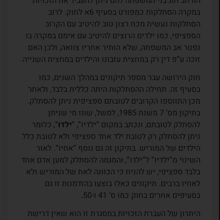
הורחב חוג בני המשפחה להם ניתן להעביר את הזכויות
במקרה הסתלקות כמפורט בסעיף 6א לחוק. לרוב
הסתלקות נעשית מכח רצון טוב להיטיב עם הקרוב
הספציפי, כמו ילדים הרוצים להיטיב עם אימם במקרה בו
נפטר אב המשפחה, שלא הותיר אחריו צוואה, ולכן האם
זוכה ע”פ דין רק במחצית עזבונו והילדים במחצית השנייה.
חוק הירושה עבר מספר תיקונים במהלך השנים, כמו
בסעיף זה. תחילה ההסתלקות היתה כללית בלבד, ולאחר
מכן התווספו הקרובים לטובתם ספציפית ניתן להסתלק.
בתיקון מס’ 7 משנת 1985, למשל, שונו מי שניתן
להסתלק לטובתם, ונכתב במקום “ילדיו”, “
ילדו
“, כלומר
ניתן להסתלק רק לטובת ילד אחד ספציפי ולא לטובת כלל
הילדים של המוריש. בתיקון זה גם נוסף “אחיו”. לאור
השינוי מ”ילדיו” ל”ילדו”, והמגמה להסתלק למען אדם אחד
בלבד ספציפי, יש להניח כי הכוונה לאח של המוריש ולא
לאחיו ברבים. תיקונים כאלו בוצעו בהזדמנות זו גם
בסעיפים אחרים בחוק כמו ס’ 41 ו-50.
היתרון של העברת הזכויות במסגרת זו הוא שאין דרישת