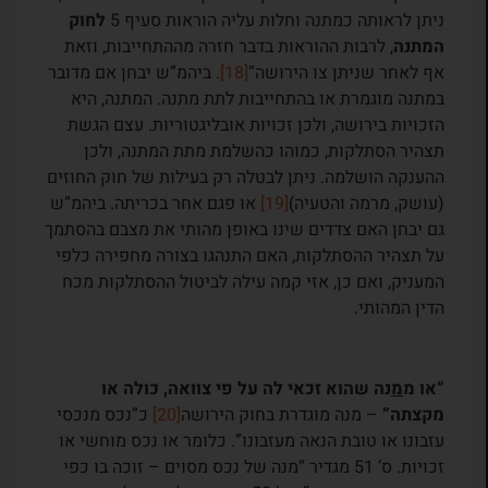
ניתן לראותה כמתנה וחלות עליה הוראות סעיף 5
לחוק
המתנה
, לרבות ההוראות בדבר חזרה מההתחייבות, וזאת
אף לאחר שניתן צו הירושה”
[18]
. ביהמ”ש יבחן אם מדובר
במתנה מוגמרת או בהתחייבות לתת מתנה. המתנה, היא
הזכויות בירושה, ולכן זכויות אובליגטוריות. עצם הגשת
תצהיר הסתלקות, כמוהו כהשלמת מתת המתנה, ולכן
ההענקה הושלמה. ניתן לבטלה רק בעילות של חוק החוזים
(עושק, מרמה והטעיה)
[19]
או פגם אחר בכריתה. ביהמ”ש
גם יבחן האם צדדים שינו באופן מהותי את מצבם בהסתמך
על תצהיר ההסתלקות, האם התנהגו בצורה מחפירה כלפי
המעניק, ואם כן, אזי קמה עילה לביטול ההסתלקות מכח
הדין המהותי.
“או מ
מ
נה שהוא זכאי לה על פי צוואה, כולה או
מקצתה”
– מנה מוגדרת בחוק הירושה
[20]
כ”נכס מנכסי
עזבונו או טובת הנאה מעזבונו”. כלומר או נכס מוחשי או
זכויות. ס’ 51 מגדיר “מנה של נכס מסוים – זוכה בו כפי