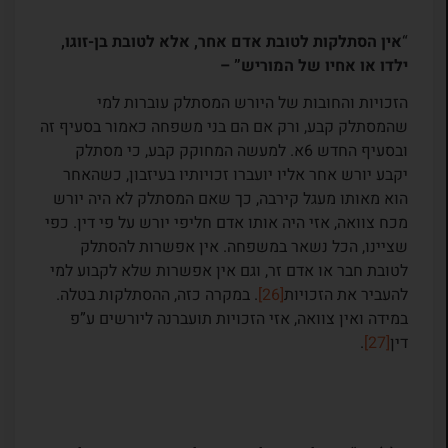
“
אין הסתלקות לטובת אדם אחר, אלא לטובת בן-זוגו,
ילדו או אחיו של המוריש” –
הזכויות והחובות של היורש המסתלק עוברות למי
שהמסתלק קבע, ורק אם הם בני משפחה כאמור בסעיף זה
ובסעיף החדש 6א. למעשה המחוקק קבע, כי מסתלק
יקבע יורש אחר אליו יועברו זכויותיו בעיזבון, כשהאחר
הוא מאותו מעגל קירבה, כך שאם המסתלק לא היה יורש
מכח צוואה, אזי היה אותו אדם חליפי יורש על פי דין. כפי
שציינו, הכל נשאר במשפחה. אין אפשרות להסתלק
לטובת חבר או אדם זר, וגם אין אפשרות שלא לקבוע למי
להעביר את הזכויות
[26]
. במקרה כזה, ההסתלקות בטלה.
במידה ואין צוואה, אזי הזכויות תועברנה ליורשים ע”פ
דין
[27]
.