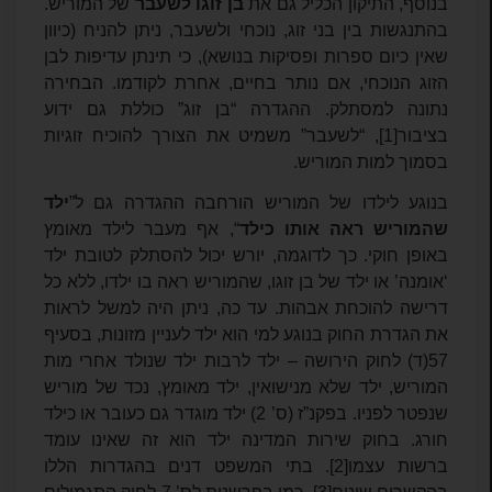
בנוסף, התיקון הכליל גם את
בן זוגו לשעבר
של המוריש.
בהתנגשות בין בני זוג, נוכחי ולשעבר, ניתן להניח (כיוון
שאין כיום ספרות ופסיקות בנושא), כי תינתן עדיפות לבן
הזוג הנוכחי, אם נותר בחיים, אחרת לקודמו. הבחירה
נתונה למסתלק. ההגדרה “בן זוג” כוללת גם ידוע
בציבור
[1]
, “לשעבר” משמיט את הצורך להוכיח זוגיות
בסמוך למות המוריש.
בנוגע לילדו של המוריש הורחבה ההגדרה גם ל”
ילד
שהמוריש ראה אותו כילד
“, אף מעבר לילד מאומץ
באופן חוקי. כך לדוגמה, יורש יכול להסתלק לטובת ילד
‘אומנה’ או ילד של בן זוגו, שהמוריש ראה בו ילדו, ללא כל
דרישה להוכחת אבהות. עד כה, ניתן היה למשל לראות
את הגדרת החוק בנוגע למי הוא ילד לעניין מזונות, בסעיף
57(ד) לחוק הירושה – ילד לרבות ילד שנולד אחרי מות
המוריש, ילד שלא מנישואין, ילד מאומץ, נכד של מוריש
שנפטר לפניו. בפקנ”ז (ס’ 2) ילד מוגדר גם כעובר או כילד
חורג. בחוק שירות המדינה ילד הוא זה שאינו עומד
ברשות עצמו
[2]
. בתי המשפט דנים בהגדרות הללו