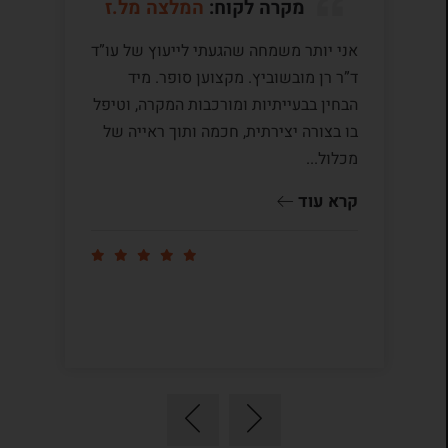
מקרה לקוח:
המלצה מל.ז
אני יותר משמחה שהגעתי לייעוץ של עו”ד
לע
ד”ר רן מובשוביץ. מקצוען סופר. מיד
עם
הבחין בבעייתיות ומורכבות המקרה, וטיפל
תק
בו בצורה יצירתית, חכמה ותוך ראייה של
לי
מכלול...
ומ
שו
קרא עוד
קר