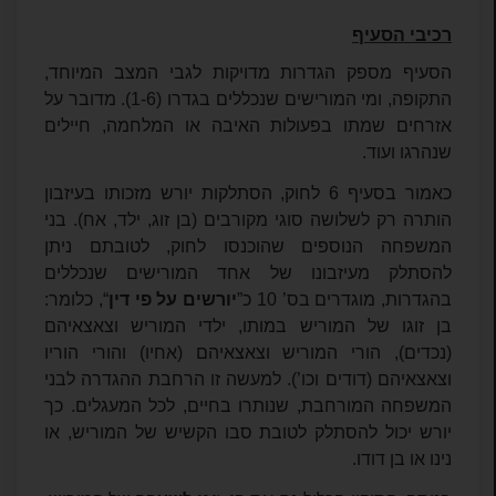
רכיבי הסעיף
הסעיף מספק הגדרות מדויקות לגבי המצב המיוחד,
התקופה, ומי המורישים שנכללים בגדרו (1-6). מדובר על
אזרחים שמתו בפעולות האיבה או המלחמה, חיילים
שנהרגו ועוד.
כאמור בסעיף 6 לחוק, הסתלקות יורש מזכותו בעיזבון
הותרה רק לשלושה סוגי מקורבים (בן זוג, ילד, אח). בני
המשפחה הנוספים שהוכנסו לחוק, לטובתם ניתן
להסתלק מעיזבונו של אחד המורישים שנכללים
בהגדרות, מוגדרים בס’ 10 כ”
יורשים על פי דין
“, כלומר:
בן זוגו של המוריש במותו, ילדי המוריש וצאצאיהם
(נכדים), הורי המוריש וצאצאיהם (אחיו) והורי הוריו
וצאצאיהם (דודים וכו’). למעשה זו הרחבת ההגדרה לבני
המשפחה המורחבת, שנותרו בחיים, לכל המעגלים. כך
יורש יכול להסתלק לטובת סבו הקשיש של המוריש, או
נינו או בן דודו.