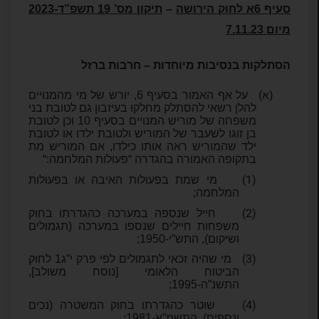
סעיף 6א לחוק הירושה
–
תיקון מס’ 19 תשפ”ד-2023
מיום 7.11.23
הסתלקות בנסיבות מיוחדות – חרבות ברזל
(א)
על אף האמור בסעיף 6, יורש של מי מהמנויים
להלן רשאי להסתלק מחלקו בעיזבון גם לטובת בני
משפחה של מוריש המנויים בסעיף 10 וכן לטובת
בן זוגו לשעבר של המוריש ולטובת ילדו או לטובת
ילד שהמוריש ראה אותו כילדו, אם המוריש מת
בתקופה האמורה בהגדרה “פעולות המלחמה
“:
(1)
מי שמת בפעולות האיבה או בפעולות
המלחמה;
(2)
חייל שנספה במערכה כהגדרתו בחוק
משפחות חיילים שנספו במערכה (תגמולים
ושיקום), התש”י-1950;
(3)
מי שהיה זכאי לתגמולים לפי פרק י”ג1 לחוק
הביטוח הלאומי [נוסח משולב],
התשנ”ה-1995;
(4)
שוטר כהגדרתו בחוק המשטרה (נכים
ונספים), התשמ”א-1981;