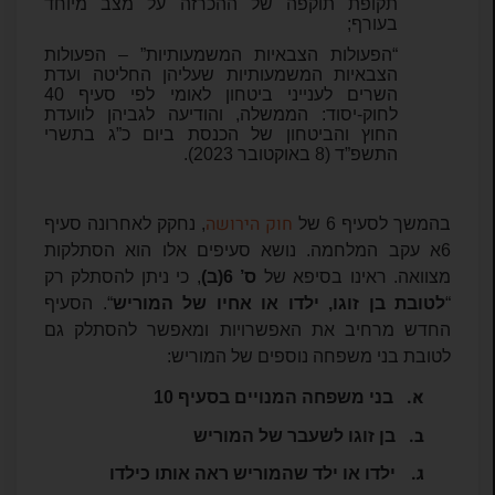
תקופת תוקפה של ההכרזה על מצב מיוחד
בעורף;
“הפעולות הצבאיות המשמעותיות” – הפעולות
הצבאיות המשמעותיות שעליהן החליטה ועדת
השרים לענייני ביטחון לאומי לפי סעיף 40
לחוק-יסוד: הממשלה, והודיעה לגביהן לוועדת
החוץ והביטחון של הכנסת ביום כ”ג בתשרי
התשפ”ד (8 באוקטובר 2023).
חוק הירושה
בהמשך לסעיף 6 של
, נחקק לאחרונה סעיף
6א עקב המלחמה. נושא סעיפים אלו הוא הסתלקות
מצוואה. ראינו בסיפא של
ס’ 6(ב)
, כי ניתן להסתלק רק
“
לטובת בן זוגו, ילדו או אחיו של המוריש
“. הסעיף
החדש מרחיב את האפשרויות ומאפשר להסתלק גם
לטובת בני משפחה נוספים של המוריש:
א.
בני משפחה המנויים בסעיף 10
ב.
בן זוגו לשעבר של המוריש
ג.
ילדו או ילד שהמוריש ראה אותו כילדו