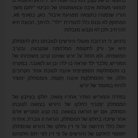
בהקשרים שונים
[3]
, כמו בפרשנות לס’ 7 לחוק התגמולים
לנפגעי פעולות איבה ובמשמעותו של הביטוי “יתום משני
הוריו שנפטרו כתוצאה מפגיעת איבה”. כאן, בסעיף 6א,
המחוקק לא נכנס כלל להגדרת “ילד”, להיפך, הכוונה היא
להרחיב ולכן לא נקבעו מגבלות.
נדגיש, כי הרחבת מעגלי היורשים לטובתם ניתן להסתלק
היא אך ורק לתקופת המלחמה שנקבעה, ובקרב
המשפחה, ולא תחול על יורש שאיננו קרוב משפחתו של
המוריש, מלבד ילד שראה בו ילדו ובן זוג לשעבר. במקרה
בו ההסתלקות הספציפית איננה לטובת אחד הקרובים
הללו, אזי ההסתלקות איננה תקפה, והמסתלק ימשיך
להיות במעמד של יורש.
במידה והמוריש הותיר אחריו צוואה, חלקו בעיזבון של
המסתלק יצטרף לחלקו של היורש בצוואה לטובתו
הסתלק. אם יש הוראה בצוואה, בה קבע המוריש אדם
אחר שיזכה בחלקו של המסתלק, הוראה זו גוברת, אחרת
יחולו כללי הירושה על פי דין וחלקו של היורש שהסתלק
יתווסף לחלקם של היורשים על פי דין לפי יחס חלקיהם