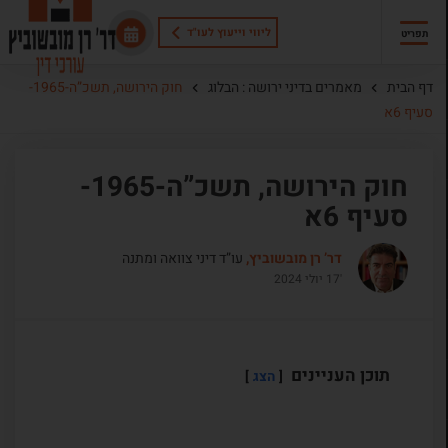
ליווי וייעוץ לעו"ד
תפריט
דף הבית
מאמרים בדיני ירושה : הבלוג
חוק הירושה, תשכ”ה-1965-
סעיף 6א
חוק הירושה, תשכ”ה-1965-
סעיף 6א
דר’ רן מובשוביץ,
עו”ד דיני צוואה ומתנה
'17 יולי 2024
תוכן העניינים
הצג