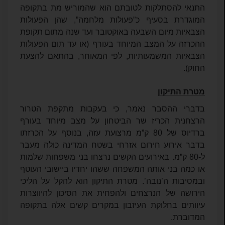
התנאי להסתלקות לטובתם הוא שהמוריש מת בתקופה
המוגדרת בסעיף כ”פעולות מלחמה”, שהן הפעולות
הצבאיות מיום השבעה באוקטובר ועד שנה מתום תקופת
ההכרזה על המצב המיוחד בעורף (או עד תום הפעולות
הצבאיות המשמעותיות, לפי המאוחר, בהתאם להצעת
החוק).
מטרת התיקון
בדברי ההסבר נאמר, כי בעקבות מתקפת הטרור
הרצחנית הכריז שר הביטחון על מצב מיוחד בעורף
ברדיוס של 80 ק”מ מרצועת עזה, בנוסף על הכרזתו
בדבר אירוע חירום אזרחי בשטח המדינה כולה מעבר
ל-80 ק”מ. באירועים הקשים נרצחו בני משפחות שלמות
או כמה בני אותה המשפחה ששהו יחדיו ביישובי העוטף
ובמסיבות ה’נובה’. מטרת התיקון הוא להקל על הליכי
הירושה של הנרצחים ולהפחית את הסיכון להיווצרות
עיוותים בחלוקת העיזבון במקרים קשים אלה בתקופה
המדוברת.