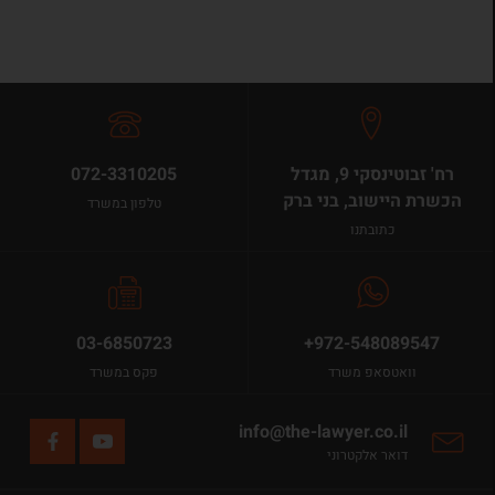
רח' זבוטינסקי 9, מגדל
072-3310205
הכשרת היישוב, בני ברק
טלפון במשרד
כתובתנו
03-6850723
+972-548089547
וואטסאפ משרד
פקס במשרד
info@the-lawyer.co.il
דואר אלקטרוני