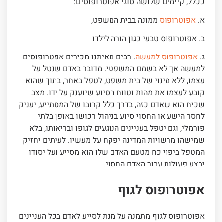
ככלל, קיימים שלושה סוגי אפוטרופוסים:
א.
אפוטרופוס
ממונה בבית המשפט,
ב. אפוטרופוס טבעי כגון הורה לילדו
ג.
אפוטרופוס למעשה
. רבים מאיתנו מכירים אפטרופוסים
למעשה אך לא בשמם המשפטי. מדובר באדם שנטל על
עצמו, ללא מינוי של בית משפט, לטפל באחר, בתוך שהוא
קובע לעצמו את מהות וטווח הסיוע שיוענק על ידו. מצב
שכיח הוא שאדם כזה, בדרך כלל קרובו של המסתייע, יעניק
לחסר הישע או החסוי סיוע בניהול רכושו באופן בלתי
פורמלי, וגם יטפל בעניינים הנוגעים לגופו ובריאותו, בלא
שמישהו מרשויות המדינה יפקח על מעשיו. לעיתים יחזיק
המטפל ביפוי כח מטעם האדם שלו הוא מסייע ועל יסודו
יבצע פעולות עבור האדם החסוי.
אפוטרופוס לגוף
אפוטרופוס לגוף מתמנה על מנת לסייע לאדם בכל העניינים