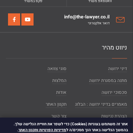
וואטסאפ משרד
פקס במשרד
info@the-lawyer.co.il
דואר אלקטרוני
ניווט מהיר
דיני ירושה
סוגי צוואה
מתנה במסגרת ירושה
המלצות
סכסוכי ירושה
אודות
מאמרים בדיני ירושה : הבלוג
תקנון האתר
הצהרת נגישות
צור קשר
אתר זה משתמש בעוגיות (Cookies) כדי לשפר את חוויית הגלישה שלך.
מפת אתר
בהמשך הגלישה באתר הנך מסכים/ה ל
מדיניות הפרטיות ותקנון האתר
.