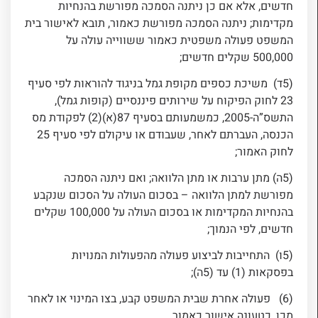
חדשים, אלא אם כן ניתנה הסמכה מפורשת בהנחיות
מקדימות; ניתנה הסמכה מפורשת כאמור, תובא לאישור בית
המשפט פעולה משפטית כאמור ששווייה עולה על
500,000 שקלים חדשים;
(5ד) משיכת כספים מקופת גמל בניגוד להוראות לפי סעיף
23 לחוק הפיקוח על שירותים פיננסיים (קופות גמל),
התשס”ה-2005, כמשמעותם בסעיף 87(א)(2) לפקודת מס
הכנסה, העברתם לאחר, שעבודם או עיקולם לפי סעיף 25
לחוק האמור;
(5ה) מתן ערבות או מתן הלוואה; ואם ניתנה הסמכה
מפורשת למתן הלוואה – בסכום העולה על הסכום שנקבע
בהנחיות המקדימות או בסכום העולה על 100,000 שקלים
חדשים, לפי הנמוך;
(5ו) התחייבות לביצוע פעולה מהפעולות המנויות
בפסקאות (1) עד (5ה);
(6) פעולה אחרת שבית המשפט קבע, בצו המינוי או לאחר
מכן, כטעונה אישור כאמור.