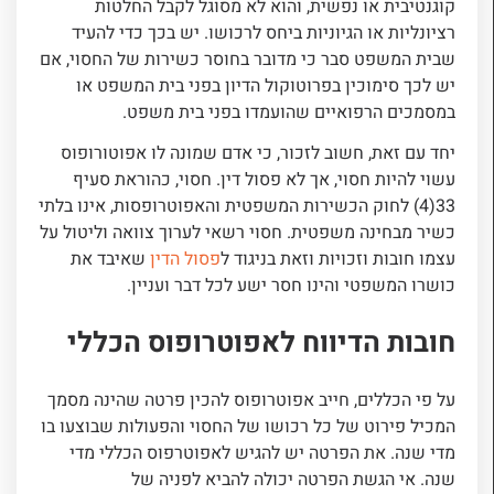
קוגנטיבית או נפשית, והוא לא מסוגל לקבל החלטות
רציונליות או הגיוניות ביחס לרכושו. יש בכך כדי להעיד
שבית המשפט סבר כי מדובר בחוסר כשירות של החסוי, אם
יש לכך סימוכין בפרוטוקול הדיון בפני בית המשפט או
במסמכים הרפואיים שהועמדו בפני בית משפט.
יחד עם זאת, חשוב לזכור, כי אדם שמונה לו אפוטורופוס
עשוי להיות חסוי, אך לא פסול דין. חסוי, כהוראת סעיף
33(4) לחוק הכשירות המשפטית והאפוטרופסות, אינו בלתי
כשיר מבחינה משפטית. חסוי רשאי לערוך צוואה וליטול על
עצמו חובות וזכויות וזאת בניגוד ל
פסול הדין
שאיבד את
כושרו המשפטי והינו חסר ישע לכל דבר ועניין.
חובות הדיווח לאפוטרופוס הכללי
על פי הכללים, חייב אפוטרופוס להכין פרטה שהינה מסמך
המכיל פירוט של כל רכושו של החסוי והפעולות שבוצעו בו
מדי שנה. את הפרטה יש להגיש לאפוטרפוס הכללי מדי
שנה. אי הגשת הפרטה יכולה להביא לפניה של