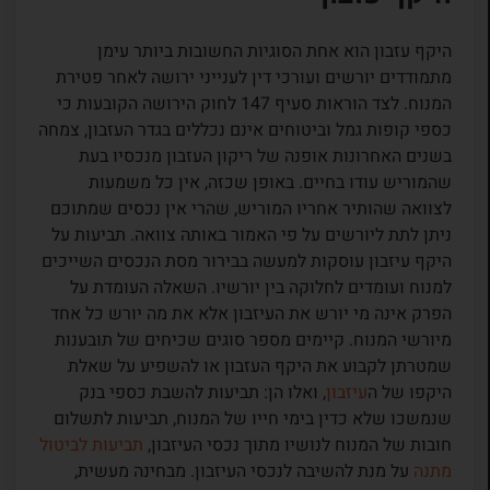
היקף עזבון הוא אחת הסוגיות החשובות ביותר עימן
מתמודדים יורשים ועורכי דין לענייני ירושה לאחר פטירת
המנוח. לצד הוראות סעיף 147 לחוק הירושה הקובעות כי
כספי קופות גמל וביטוחים אינם נכללים בגדר העזבון, צמחה
בשנים האחרונות אופנה של ריקון העזבון מנכסיו בעת
שהמוריש עודו בחיים. באופן שכזה, אין כל משמעות
לצוואה שהותיר אחריו המוריש, שהרי אין נכסים שמתוכם
ניתן לתת ליורשים על פי האמור באותה צוואה. תביעות על
היקף עיזבון עוסקות למעשה בבירור מסת הנכסים השייכים
למנוח ועומדים לחלוקה בין יורשיו. השאלה העומדת על
הפרק אינה מי יורש את העיזבון אלא את מה יורש כל אחד
מיורשי המנוח. קיימים מספר סוגים שכיחים של תובענות
שמטרתן לקבוע את היקף העזבון או להשפיע על שאלת
היקפו של ה
עיזבון
, ואלו הן: תביעות להשבת כספי בנק
שנמשכו שלא כדין בימי חייו של המנוח, תביעות לתשלום
חובות של המנוח לנושיו מתוך נכסי העיזבון,
תביעות לביטול
מתנה
על מנת להשיבה לנכסי העיזבון. מבחינה מעשית,