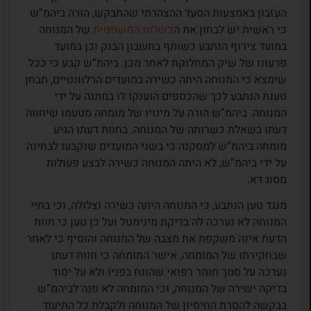
העזבון באמצעות הסעד ההצהרתי שהתבקש, הורה ביהמ”ש
כי ראשית יש לבחון את ה
כשרות המשפטית
של המנוחה
במועד צירוף הנתבע כשותף בחשבון הבנק וכן במועד
פרעונו של שיק המחלוקת לאחר מכן. ביהמ”ש קבע כי ככל
שימצא כי המנוחה היתה כשירה במועדים הרלוונטיים, תבחן
טענת הנתבע לכך שהכספים הוענקו לו במתנה על ידי
המנוחה. ביהמ”ש הורה על מינויו של מומחה מטעמו שיחווה
דעתו בשאלת כשרותה של המנוחה. בחוות דעתו הגיע
מומחה ביהמ”ש למסקנה כי בשני המועדים שנקבעו לבחינה
על ידי ביהמ”ש, לא היתה המנוחה כשירה לבצע פעולות
מסוג דא.
מנגד טען הנתבע, כי המנוחה היתה כשירה וצלולה, וכי בחיי
המנוחה לא נערכה לה בדיקת מינימטל ועל כן טען כי חוות
הדעת אינה משקפת את מצבה של המנוחה והוסיף כי לאחר
שבחקירתו של המומחה, אישר המומחה כי חוות דעתו
נערכה על סמך חומר רפואי שהונח בפניו ולא על יסוד
בדיקה ישירה של המנוחה, וכי המומחה לא פנה לביהמ”ש
בבקשה להסרת החיסיון של המנוחה ולקבלת כל התיעוד