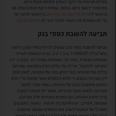
סוגיית תביעות על היקף העזבון תופסת מקום נרחב
בסכסוכי ירושה כיום. בנוסף, שאלת היקף העזבון עולה גם
בהקשר ל
זכויות הירושה של בת הזוג
, הן כאשר מדובר על
בני זוג נשואים והן כאשר מדובר בבני זוג
ידועים בציבור
.
תביעה להשבת כספי בנק
תביעה להשבת כספי בנק שהפכו להיות כספי עזבון נידונה
בתמ”ש 11300-07-17- מ.כ נ’ ח.ה. בבית המשפט לענייני
משפחה באשדוד, בפני כב’ השופטת עפרה גיא. נקבע כי דין
התביעה להתקבל. עניינו של התיק הנדון בתובענה שהגישו
נכדיה של המנוחה כנגד דודם, בנה של המנוחה, למתן פסק
דין הצהרתי הקובע כי מלוא הכספים אשר נמשכו ע”י דודם
הנתבע מחשבון הבנק של המנוחה, בשנה עובר למועד
פטירתה ולאחר מועד פטירתה, ואשר לא נמשכו לטובת
צרכי מימון המנוחה, הם כספים המהווים חלק מעיזבון
המנוחה, ולפיכך, יש לחלקם בין יורשיה. כאמור, התובעים
טענו כי על הנתבע להשיב את הכספים שמשך מחשבון
הבנק של המנוחה מאחר ולא הוכח כי אלה
הוצאו לטובת