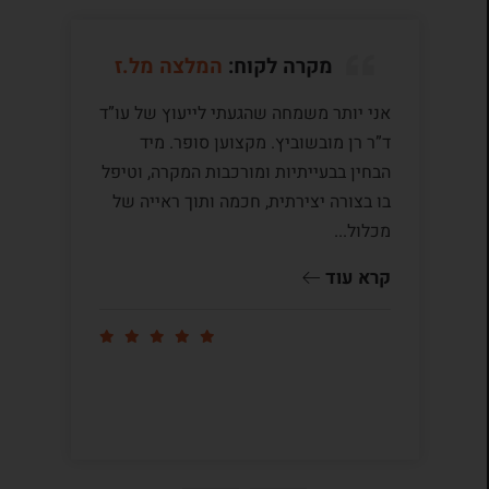
מקרה לקוח:
המלצה מל.ז
אני יותר משמחה שהגעתי לייעוץ של עו”ד
לע
ד”ר רן מובשוביץ. מקצוען סופר. מיד
עם
הבחין בבעייתיות ומורכבות המקרה, וטיפל
תק
בו בצורה יצירתית, חכמה ותוך ראייה של
לי
מכלול...
ומ
שו
קרא עוד
קר