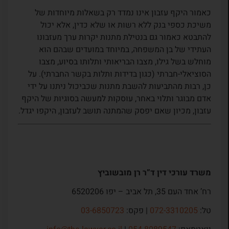
כאמור היקף עזבון אינו נמדד רק בשאלות מיוחדות של
משיכת כספי בנק ללא רשות או שלא כדין, אלא יכול
להתבטא כאמור גם בנטילת מתנות יקרות ערך מעזבונו
העתידי של בן המשפחה, במיוחד במועדים שבהם הוא
מוחלש בשל גילו, מצבו הבריאותי ותלותו בסיוע, מצבו
הסוציאלי-חברתי (כגון בדידות ותלות בקשר החברתי). על
כן, רבות מהתביעות להשבת מתנות שכביכול ניתנו על ידי
אדם מבוגר ותלוי באחר, עוסקות למעשה בסוגיות של היקף
עזבון, מכיון שאם יפסק שהמתנה תושב לעזבון, היקפו יגדל.
משרד עורכי דין ד”ר רן מובשוביץ
רח’ אחד העם 35, תל אביב – יפו 6520206
טל:
072-3310205
| פקס:
03-6850723