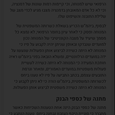
הרפואי שיש למנוחה, וכי קיימות רמות שונות של דמנציה,
וכי לא כל אדם המאובחן בדמנציה מצבו מגיע לכדי מצב של
שלילת התובנה והשיפוט שלו.
לבסוף, ביהמ”ש הכריע בשאלת כשרותה המשפטית של
המנוחה ופסק כי לאחר עיון בחומר הרפואי, לא נמצא כל
מסמך שיעיד על מצבה הקוגניטיבי של המנוחה נכון
למועדים שנבדקו ובאופן שניתן יהיה לקבוע על פיו כי
המנוחה לא היתה כשירה לביצוע אותן הפעולות שנעשו על
ידה במועדים הרלוונטיים, ומשלא הובאה בפני ביהמ”ש ראיה
חותכת המעידה כי המנוחה לא היתה כשירה לעשיית
פעולות משפטיות במועדים האמורים, ומאחר וגרסת
התובעים עצמם, בכתב התביעה על פיו לא טענו ביחס
לכשרותה המשפטית, ביהמ”ש הורה כי לא ניתן לקבוע כי
המנוחה לא היתה כשירה משפטית לביצוע אותן הפעולות.
מתנה של כספי הבנק
מתנה של כספי הבנק הינה אחת הטענות השכיחות כאשר
מתברר כי סוגיית היקף העזבון נבחנה ביחס טענת הנתבע כי