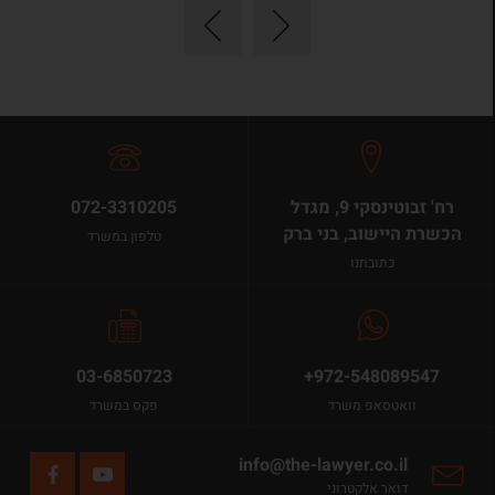
רח' זבוטינסקי 9, מגדל
072-3310205
הכשרת היישוב, בני ברק
טלפון במשרד
כתובתנו
03-6850723
+972-548089547
וואטסאפ משרד
פקס במשרד
info@the-lawyer.co.il
דואר אלקטרוני