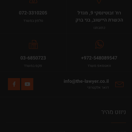
רח' זבוטינסקי 9, מגדל
072-3310205
הכשרת היישוב, בני ברק
טלפון במשרד
כתובתנו
03-6850723
+972-548089547
וואטסאפ משרד
פקס במשרד
info@the-lawyer.co.il
דואר אלקטרוני
ניווט מהיר