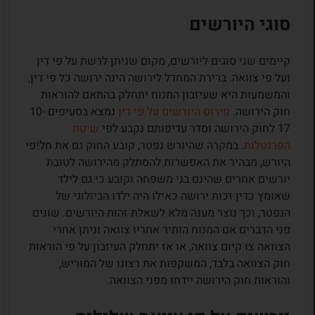
סוגי היורשים
קיימים שני סוגים ליורשים, מקום שניתן לרשת על פי דין
ועל פי צוואה. ברירת המחדל לירושה הינה ירושה כל פי דין,
והמשמעות היא שעיזבון המנוח יתחלק בהתאם להוראות
חוק הירושה.
פירוט היורשים על פי דין
נמצא בסעיפים 10-
17 לחוק הירושה וסדר עדיפותם נקבע לפי
שיטת
הפרנטלות
. במקרה שהיורש נפטר, קובע החוק גם את חליפי
היורש, מבהיר את האפשרות להסתלק מהירושה לטובת
יורשים אחרים שהינם בני משפחה וקובע כי גם לילד
שאומץ כדין זכות ירושה כאילו היה ילדו הביולוגי של
הנפטר, וכך נוצר מענה מלא לשאלת זהות היורשים. שונים
פני הדברים אם המנוח הותיר אחריו צוואה וניתן אחרי
הצוואה צו קיום צוואה, או אז יתחלק העיזבון על פי הוראות
חוק הצוואה בלבד, המשקפות את רצונו של המוריש,
והוראות חוק הירושה יידחו מפני הצוואה.