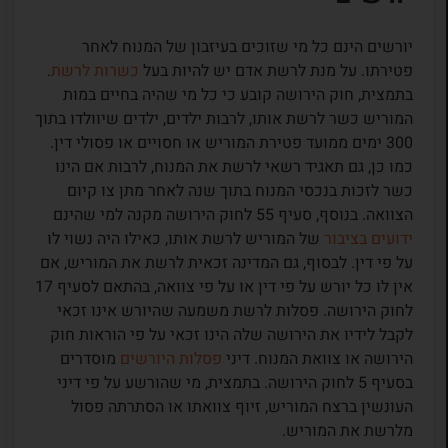
יורשים הינם כל מי שזוכים בעיזבון של המנוח לאחר
פטירתו. על מנת לרשת אדם יש להיות בעל
כשרות לרשת
.
בתמצית, חוק הירושה קובע כי כל מי שהיה בחיים במות
המוריש כשר לרשת אותו, לרבות ילדים, ילדים שיוולדו בתוך
300 ימים ממועד פטירת המוריש או חסויים או פסולי דין.
כמו כן, גם תאגיד רשאי לרשת את המנוח, לרבות אם הינו
כשר לזכות בנכסי המנוח בתוך שנה לאחר מתן צו קיום
הצוואה. בנוסף, סעיף 55 לחוק הירושה מקנה למי שהינם
ידועים בציבור
של המוריש לרשת אותו, כאילו היה נשוי לו
על פי דין. לבסוף, גם המדינה זכאית לרשת את המוריש, אם
אין לו כל יורש על פי דין או על פי צוואה, בהתאם לסעיף 17
לחוק הירושה. פסלות לרשת משמעה שהיורש אינו זכאי
לקבל לידיו את הירושה שלה הינו זכאי על פי הוראות חוק
הירושה או צוואת המנוח. דיני
פסלות היורשים
מוסדרים
בסעיף 5 לחוק הירושה. בתמצית, מי שהורשע על פי דיני
העונשין ברצח המוריש, זיוף צוואתו או הסתרתה פסול
מלרשת את המוריש.