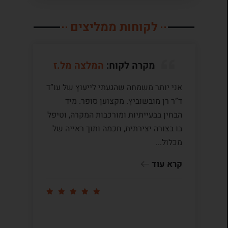
לקוחות ממליצים
מקרה לקוח:
המלצה מל.ז
אני יותר משמחה שהגעתי לייעוץ של עו”ד
לע
ד”ר רן מובשוביץ. מקצוען סופר. מיד
עם
הבחין בבעייתיות ומורכבות המקרה, וטיפל
תק
בו בצורה יצירתית, חכמה ותוך ראייה של
לי
מכלול...
ומ
שו
קרא עוד
קר