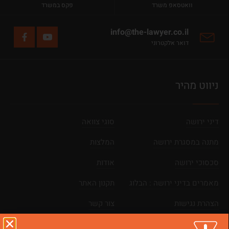
וואטסאפ משרד
פקס במשרד
info@the-lawyer.co.il
דואר אלקטרוני
ניווט מהיר
דיני ירושה
סוגי צוואה
מתנה במסגרת ירושה
המלצות
סכסוכי ירושה
אודות
מאמרים בדיני ירושה : הבלוג
תקנון האתר
הצהרת נגישות
צור קשר
מפת אתר