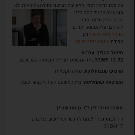
בה פגם ברכיב יסוד. המשיבה בערעור חויבה בהוצאות. לא
הוגש ערעור על פסק
הדין
ופסק הדין חלוט וסופי.
להרחבה על הנושא ראו גם
צוואה בפני רשות
וכן
עריכת
צוואה בפני רשות
.
סימול ההליך: עמ”ש
37269-12-22
בית המשפט לענייני משפחה באר שבע.
הרכוש שבמחלוקת
: נחלה חקלאית
הערכאה שהחליטה
: בית המשפט המחוזי בבאר שבע
משרד עורכי דין ד”ר רן מובשוביץ
רח’ ז’בוטינסקי 9, מגדל הכשרת היישוב, בני ברק
5126417