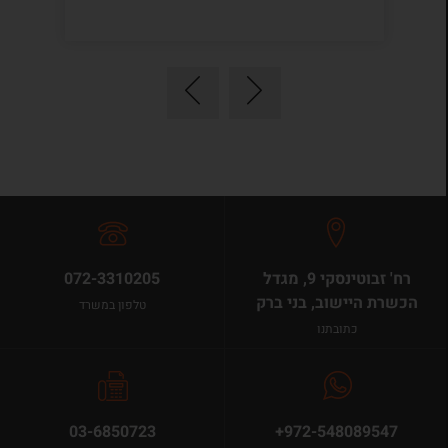
רח' זבוטינסקי 9, מגדל
072-3310205
הכשרת היישוב, בני ברק
טלפון במשרד
כתובתנו
03-6850723
+972-548089547