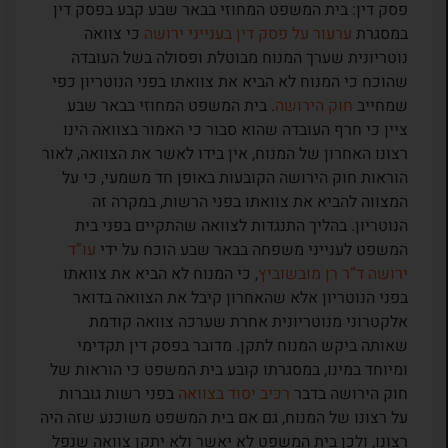
פסק דין: בית המשפט המחוזי בבאר שבע קבע בפסק דין
במסגרת
ערעור על פסק דין בענייני ירושה
כי צוואה
נוטריונית שערך המנוח מבוטלת ופסולה בשל העובדה
שהוכח כי המנוח לא הביא את צוואתו בפני הנוטריון כפי
שמחייב
חוק הירושה
. בית המשפט המחוזי בבאר שבע
ציין כי חרף העובדה שהוא סבור כי האמור בצוואה הינו
רצונו האחרון של המנוח, אין בידו לאשר את הצוואה, לאור
הוראות חוק הירושה הקובעות באופן חד משמעי, כי על
המצווה להביא את צוואתו בפני הרשות, במקרה זה
הנוטריון. בהליך התנגדות לצוואה שהתקיים בפני בית
המשפט לענייני משפחה בבאר שבע הוכח על ידי
עו”ד
ירושה ד”ר רן מובשוביץ
, כי המנוח לא הביא את צוואתו
בפני הנוטריון אלא שהאחרון קיבל את הצוואה בדואר
אלקטרוני מנוטריונית אחרת שערכה צוואה קודמת
שאותה ביקש המנוח לתקן. מדובר בפסק דין תקדימי
ומיוחד במינו, במסגרתו קובע בית המשפט כי הוראות של
חוק הירושה בדבר
רכיב יסוד בצוואה
בפני רשות גוברות
על רצונו של המנוח, גם אם בית המשפט משוכנע שזה היה
רצונו, ולכן בית המשפט לא יאשר ולא יתקן צוואה שנפל