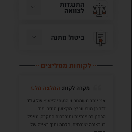
התנגדות
לצוואה
ביטול מתנה
לקוחות ממליצים
מקרה לקוח:
המלצה מל.ז
אני יותר משמחה שהגעתי לייעוץ של עו”ד
לע
ד”ר רן מובשוביץ. מקצוען סופר. מיד
עם
הבחין בבעייתיות ומורכבות המקרה, וטיפל
תק
בו בצורה יצירתית, חכמה ותוך ראייה של
לי