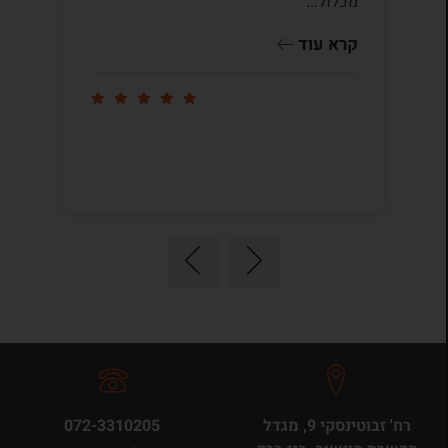
מכלול...
ומ
שו
קרא עוד
קר
רח' זבוטינסקי 9, מגדל
072-3310205