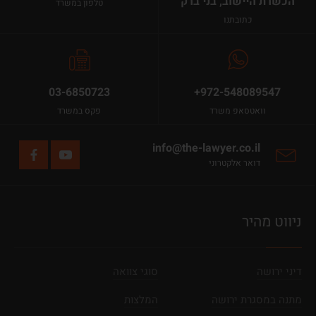
הכשרת היישוב, בני ברק
טלפון במשרד
כתובתנו
03-6850723
+972-548089547
וואטסאפ משרד
פקס במשרד
info@the-lawyer.co.il
דואר אלקטרוני
ניווט מהיר
דיני ירושה
סוגי צוואה
מתנה במסגרת ירושה
המלצות