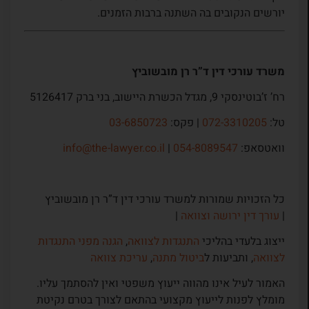
יורשים הנקובים בה השתנה ברבות הזמנים.
משרד עורכי דין ד”ר רן מובשוביץ
רח’ ז’בוטינסקי 9, מגדל הכשרת היישוב, בני ברק 5126417
טל:
072-3310205
| פקס:
03-6850723
וואטסאפ:
054-8089547
|
info@the-lawyer.co.il
כל הזכויות שמורות למשרד עורכי דין ד”ר רן מובשוביץ
|
עורך דין ירושה וצוואה
|
ייצוג בלעדי בהליכי
התנגדות לצוואה
,
הגנה מפני התנגדות
לצוואה
, ותביעות ל
ביטול מתנה
,
עריכת צוואה
האמור לעיל אינו מהווה ייעוץ משפטי ואין להסתמך עליו.
מומלץ לפנות לייעוץ מקצועי בהתאם לצורך בטרם נקיטת