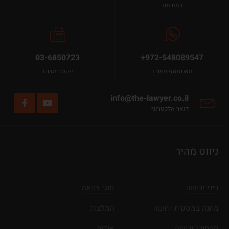
כתובתנו
03-6850723
+972-548089547
וואטסאפ משרד
פקס במשרד
info@the-lawyer.co.il
דואר אלקטרוני
ניווט מהיר
דיני ירושה
סוגי צוואה
מתנה במסגרת ירושה
המלצות
סכסוכי ירושה
אודות