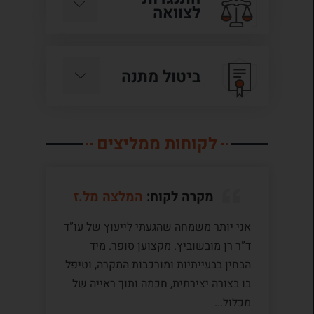
לצוואה
ביטול מתנה
לקוחות ממליצים
מקרה לקוח:
המלצה מל.ז
אני יותר משמחה שהגעתי לייעוץ של עו”ד
לע
ד”ר רן מובשוביץ. מקצוען סופר. מיד
עם
הבחין בבעייתיות ומורכבות המקרה, וטיפל
תק
בו בצורה יצירתית, חכמה ותוך ראייה של
לי
מכלול...
ומ