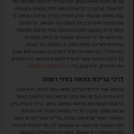
פה או הגשת צוואה בכתב ישירות לידי הרשות, הגדרתה של
“הרשות”, קביעה כי קריאת הצוואה בפני המצווה והצהרתו
שזו צוואתו הם בגדר חלק מתחייב בהליך עריכת הצוואה, כי
אם המצווה אינו מבין את לשונה של הצוואה, יש לתרגם
אותה לו וכן מעשה הפקדת הצוואה בפני הרשות (תרגומה
של צוואה על ידי הרשות). במאמר זה נרחיב בנקודות
החיוניות לעריכת צוואה מסוג זה, המכונה גם “צוואה
נוטריונית”, כפי שפרטנו לעיל. כשלון בביצוע הוראות סעיף
22 לחוק הירושה עשוי להוביל לפגמים בצוואה. היה ופגמים
אלו מהותיים, יהיה בהם כדי
עילה להתנגדות לצוואה
.
דרכי עריכת צוואה בפני רשות
קיימות שתי דרכים לעריכת צוואה בפני רשות. הראשונה,
היא אמירה בעל פה של תוכן הצוואה בפני הרשות, כאשר
הרשות רושמת את הוראות הצוואה בכתב. הדרך השניה היא
הגשת מסמך שנערך על ידי המצווה, הכולל את הוראות
הצוואה. לאחר שהצוואה נערכה, על “הרשות” לקרוא אותה
בפני המצווה שנרשמה או שהוגשה לה, ועל המצווה להצהיר
בפני הרשות כי זו צוואתו. בשתי הדרכים הללו מובטחת