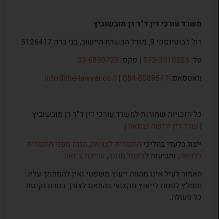
משרד עורכי דין ד”ר רן מובשוביץ
רח’ ז’בוטינסקי 9, מגדל הכשרת היישוב, בני ברק 5126417
טל:
072-3310205
| פקס:
03-6850723
וואטסאפ:
054-8089547
|
info@the-lawyer.co.il
כל הזכויות שמורות למשרד עורכי דין ד”ר רן מובשוביץ
|
עורך דין ירושה וצוואה
|
ייצוג בלעדי בהליכי
התנגדות לצוואה
,
הגנה מפני התנגדות
לצוואה
, ותביעות ל
ביטול מתנה
,
עריכת צוואה
האמור לעיל אינו מהווה ייעוץ משפטי ואין להסתמך עליו.
מומלץ לפנות לייעוץ מקצועי בהתאם לצורך בטרם נקיטת
כל פעולה.