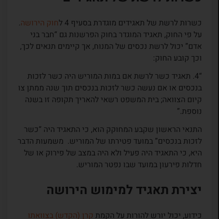
כשרות לרשת של תאגידים מוגדרת בסעיף 4 ל
חוק הירושה
.
על פי החוק, תאגיד המוגדר בחוק הפרשנות גם “חבר בני
אדם” יכול לרשת נכסים של המנוח, אך קיימים תנאים לכך,
וכך קובע החוק:
“4.
תאגיד כשר לרשת אם במות המוריש היה כשר לזכות
בנכסים או אם נעשה כשר לזכות בנכסים תוך שנה ממתן צו
קיום הצוואה; בית המשפט רשאי להאריך תקופה זו בשנה
נוספת.”
התנאי הראשון שקבע המחוקק הוא, כי התאגיד היה “כשר
לזכות בנכסים” במועד פטירתו של המוריש. משמעות הדבר
היא, כי התאגיד היה פעיל ולא היה במצב של פירוק או של
חדלות פירעון במועד שבו נפטר המוריש.
יצירת תאגיד למימוש הירושה
כידוע, יכול יורש להורות על הקמת
קרן (הקדש) בצוואתו