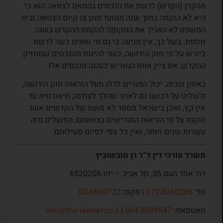
מהקרן (הקדש) לרשת את הנכסים בהתאם לצוואה הוא כי
היא לא הוקמה בתוך שנה ממועד מתן צו קיום הצוואה ובית
המשפט לא האריך את התקופה להקמת ההקדש בשנה
נוספת. בשל כך, אין מניעה כי גם מי שאינו כשר לרשת
כיורש על פי חוק הירושה, כשר להינות מהנכסים שמחזיק
ההקדש, אם ציין אותו המוריש כנהנה מנכסים אלו.
באופן שכזה, יכול המוריש לדלג מעל הוראות חוק הירושה,
ולשלוט על רכושו גם לאחר שהלך לעולמו, תיאורטית עד
אין קץ, ואכן בישראל מספר לא מועט של הקדשים אשר
הוקמו על פי הוראות המורישים בצוואתם, הפועלים מזה
עשרות שנים ויותר, ואין כל צפי לסיום פעילותם.
משרד עורכי דין ד”ר רן מובשוביץ
רח’ אחד העם 35, תל אביב – יפו 6520206
טל:
072-3310205
| פקס:
03-6850723
וואטסאפ:
054-8089547
|
info@the-lawyer.co.il