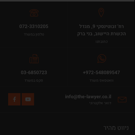
רח' זבוטינסקי 9, מגדל
072-3310205
הכשרת היישוב, בני ברק
טלפון במשרד
כתובתנו
03-6850723
+972-548089547
וואטסאפ משרד
פקס במשרד
info@the-lawyer.co.il
דואר אלקטרוני
ניווט מהיר