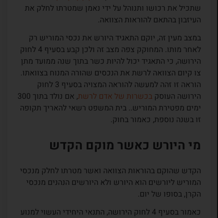
שתכיל את רכושו ותנוהל על ידי נאמן שמטרתו לחלק את
העיזבון בהתאם להוראות הצוואה.
במצב מעין זה, יוקם התאגיד היורש את נכסי המוריש רק
לאחר מותו. המחוקק צפה מצב זה ולכן קבע בסעיף 4 לחוק
הירושה, כי התאגיד יכול להיות כשר בתוך שנה ממועד מתן
צו קיום הצוואה לרשת את הנכסים שהורה המנוח בצוואתו.
הוראה זו זהה למעשה להוראה המצויה בסעיף 3 לחוק
הירושה העוסק
בכשרות של אדם לרשת
, אם נולד בתוך 300
ימים מפטירת המוריש.. בית המשפט רשאי להאריך תקופה
זו בשנה נוספת, כאמור בחוק.
מי היורש כאשר מוקם הקדש
הקדש שהוקם בהוראות הצוואה ואשר מטרתו לחלק מנכסי
המוריש ליורשים הוא היורש ולא היורשים הנהנים מנכסי
הקרן, בסופו של יום.
כאמור בסעיף 4 לחוק הירושה, התנאי היחידי העשוי למנוע