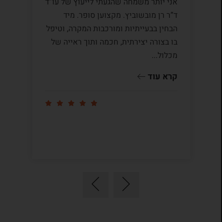
אני יותר משמחה שהגעתי לייעוץ של עו”ד
לע
ד”ר רן מובשוביץ. מקצוען סופר. מיד
עם
הבחין בבעייתיות ומורכבות המקרה, וטיפל
תק
בו בצורה יצירתית, חכמה ותוך ראייה של
לי
מכלול...
ומ
שו
קרא עוד
קר