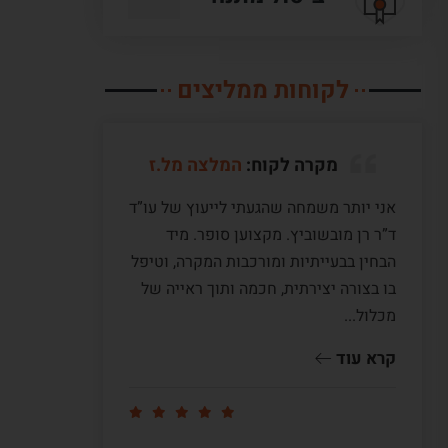
לקוחות ממליצים
מקרה לקוח:
המלצה מל.ז
אני יותר משמחה שהגעתי לייעוץ של עו”ד
לעו”ד מ
ד”ר רן מובשוביץ. מקצוען סופר. מיד
עם ששה 
הבחין בבעייתיות ומורכבות המקרה, וטיפל
תקופה ש
בו בצורה יצירתית, חכמה ותוך ראייה של
לי דיעה
מכלול...
ומדוייק
שווה זהב
קרא עוד
קרא עו