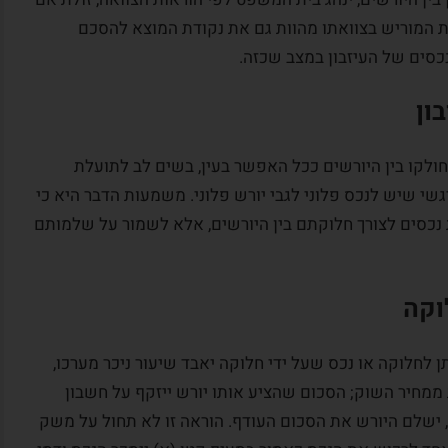
ת המוריש בצוואתו מהוות גם את נקודת המוצא להסכם
נכסים של העיזבון במצב שכזה.
ון
זבון יחולקו בין היורשים ככל האפשר בעין, בשים לב לתועלת
גשי שיש לנכס פלוני לגבי יורש פלוני. משמעות הדבר היא כי
נכסים לצורך חלוקתם בין היורשים, אלא לשמור על שלמותם
וקה
נו ניתן לחלוקה או נכס שעל ידי חלוקה יאבד שיעור ניכר מערכו,
ממחיר השוק; הסכום שהציע אותו יורש ייזקף על חשבון
ר, ישלם היורש את הסכום העודף. הוראה זו לא תחול על משק