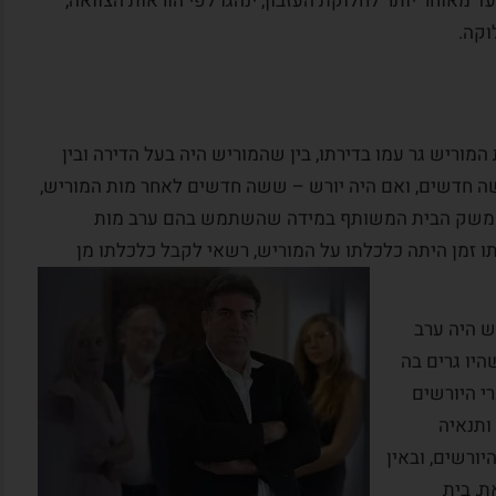
עד מאוחר יותר לחלוקת העזבון, ינהגו לפי הוראות הצוואה,
וקה.
 מות המוריש גר עמו בדירתו, בין שהמוריש היה בעל הדירה ובין
 מא.
מקרה לקוח:
המלצה מדוד
שה חדשים, ואם היה יורש – ששה חדשים לאחר מות המוריש,
 משק הבית המשותף במידה שהשתמש בהם ערב מות
ניחן
היתה לי הזכות להכיר אדם ואיש מקצוע
תו זמן היתה כלכלתו על המוריש, רשאי לקבל כלכלתו מן
ות
כמוך. מודה אני לבורא עולם על שזיכני
תוך אי
בזכות זאת. אני מודה לך על התחשבותך
ויכולת
וטיפולך בסוגיות שעמדו בפניך. אציין כי
ריש היה ערב
ונות אלו
רבים וטובים ממכריי, ידידיי וחבריי
שהיו גרים בה
.
שחלקם אנשי מקצוע בכירים,...
י היורשים
ותנאיה
קרא עוד
יורשים, ובאין
ת, בית
דוד ו., ירושלים