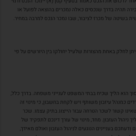
אחד לרכוש את הנכס כאמור בסעיף קטן (א) יימכר הנכס ודמי
ירה תהיה בדרך שנכסים כאלה נמכרים בהוצאה לפועל או
ת בשיטה של מכרז לציבור, שבו נמכר הנכס למרבה במחיר.
שלא ניתן לחלק באחת מהצורות שלעיל יחולקו בין היורשים על פי
כסוך הוא הליך שכיח בבתי המשפט לענייני משפחה. בדרך כלל,
ם כמנהל עיזבון משותף ויש לקחת בחשבון, כי מינוי זה
אינו קשור לשכר הטרחה עבור הייצוג בתיק עצמו. שכר
 ניהול העזבון. מחד, מינוי של עורך דינכם לתפקיד של
דעתכם בעניינים הנוגעים לניהול העזבון ואולם מאידך,