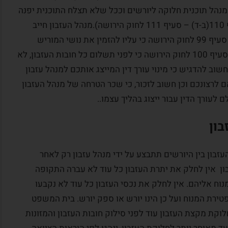
עיזבון, יציע המנהל תוכנית חלוקה ליורשים וככל שלא תצלח התוכנית יפנה
לבית המשפט בבקשה מתאימה לחלוקה (סעיף 110(ב-ד) – סעיף 111 לחוק הירושה).מנהל העזבון חייב
לשלם את חובות המנוח לנושיו, ולשם כך קובע סעיף 99 לחוק הירושה כי עליו להזמין את נושי המוריש
ולהודיע לו בכתב על תביעותיהם. כמו כן קובע סעיף 100 לחוק הירושה כי לפני תשלום כל חובות העזבון, לא
שוב להדגיש כי מינוי עורך דין המייצג אותכם למנהל עזבון
לרצונכם וכן חשוב לזכור, כי שכר הטרחה של מנהל העזבון
עורך הדין עבור ייצוג בהליך עצמו..
ון
כסי העזבון בין היורשים תתבצע על ידי מנהל עזבון רק לאחר
בון אין לחלק את יתרת העזבון כל עוד לא עברה התקופה
ח אליהם. אין לחלק את נכסי העזבון כל עוד לא נקבעו
טירת המנוח ועל כן הינו יורש או ספק יורש. בית המשפט
קת מקצת העזבון עוד לפני סילוק חובות העזבון והמזונות