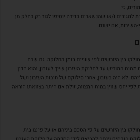
רים, כי
ת למגורים ו/או שהנשארים בדירה יוסיפו לגור רק בחלק מן
-השירות, אם ישנם.
ם
בון יחולקו בין היורשים לפי שוויים בזמן החלוקה. גם שבח
ממות המוריש עד לחלוקת העזבון שייך לעזבון, והוא הדין
ם. לא היה בעזבון, אחרי סילוקם של חובות העזבון ושל
ת לפי יחס שווין במות המצווה, זולת אם היתה בצוואתו הוראה
בון יחולקו בין היורשים על פי הסכם ביניהם או על פי צו בית
וקת הנכסים וינסה להביאם לידי הסכמה על חלוקת העזבון.