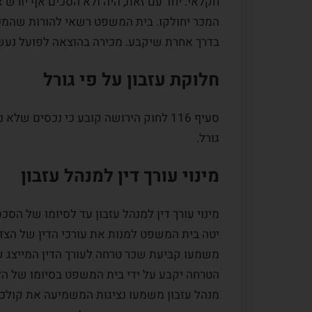
חקלאי. יחד עם זאת, היה ולא הסכים אף יורש 
המכר יחולקו. בית המשפט רשאי להורות שהמכ
בדרך אחרת שיקבע. מכירה בהוצאה לפועל נעשי
חלוקת עזבון על פי גורל
סעיף 116 לחוק הירושה קובע כי נכסים 
גורל.
מינוי עורך דין למנהל עזבון
מינוי עורך דין למנהל עזבון עד לסיומו של הס
יטה בית המשפט למנות את עורכי הדין של הצדדי
משמעו קביעת שכר טרחה לעורך הדין המייצג ש
הטרחה יקבע על ידי בית המשפט בסיומו של הליך
מנהל עזבון משמעו נציגות המשמיעה את קולכם ו