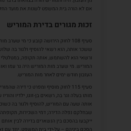
מן העזבון. היה והמוריש הורה בצוואתו בדבר מו
אם לא הורה בית המשפט לשנות את מועד החל
זכות מגורים בדירת המוריש
סעיף 108 לחוק הירושה קובע כי מי שערב
לקוח:
המלצה מס.ו
מקרה לקוח:
המלצה
ששכר אותה, הוא רשאי להוסיף ולגור בה שלו
ורשאי הוא להשתמש, אותה תקופה, במטלטלי
רן מובשוביץ. מודים לך על
רן מובשוביץ הוא אדם איכפתי ה
המוריש. מי שערב מות המוריש היה גר עמו ואו
 במקצועיות רבה תוך
ביכולת הסתכלות על כל האופצי
העזבון חודש ימים לאחר מות
המוריש.
נושא מורכב זה כמובן
הקיימות, אפילו ההזויות ביניהן, 
ת המשרד שהיה קשוב לכל
חשש מסיעור מוחות בשלבו ידע 
סעיף 115 לחוק מוסיף ומפרט כי דירה שהמו
רוח ראוי לציון. שוב תודה
פתיחות ללמידה. השילוב בין תכ
מותו בעלה וגר בה, רשאים בן-זוגו, ילדיו והוריו 
להיותו אסטרטג המתכנן לטווח..
אותה שעה עם המוריש, להוסיף ולגור בה כשוכר
שבחלקם נפלה הדירה; דמי השכירות, תקופתה 
קרא עוד
ייקבעו בהסכם בין הנשארים בדירה לבין אותם ה
הסכם ביניהם – על-ידי בית המשפט. יחד עם זא
א., מרכז הארץ