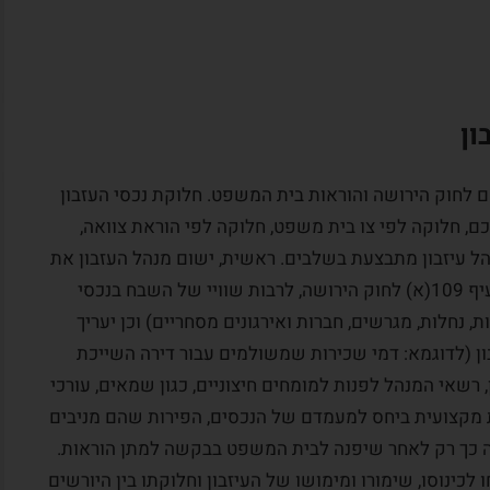
ון
לחוק הירושה והוראות בית המשפט. חלוקת נכסי העזבון
, חלוקה לפי צו בית משפט, חלוקה לפי הוראת צוואה,
נהל עיזבון מתבצעת בשלבים. ראשית, ישום מנהל העזבון את
נכסי המנוח לפי שוויו בזמן החלוקה כאמור בסעיף 109(א) לחוק הירושה, לרבות שוויי של השבח בנכסי
, נחלות, מגרשים, חברות ואירגונים מסחריים) וכן יעריך
ון (לדוגמא: דמי שכירות שמשולמים עבור דירה השייכת
 רשאי המנהל לפנות למומחים חיצוניים, כגון שמאים, עורכי
עת מקצועית ביחס למעמדם של הנכסים, הפירות שהם מניבים
שה כך רק לאחר שיפנה לבית המשפט בבקשה למתן הוראות.
כינוסו, שימורו ומימושו של העיזבון וחלוקתו בין היורשים