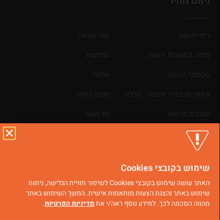
ניווט מהיר
דיני ירושה
סוגי צוואה
מתנה במסגרת ירושה
המלצות
סכסוכי ירושה
אודות
מאמרים בדיני ירושה : הבלוג
תקנון האתר
הצהרת נגישות
צור קשר
מפת אתר
שימוש בקובצי Cookies
כל הזכויות שמורות © 2025
בניית אתרים
|
קידום אתרים
האתר עושה שימוש בקובצי Cookies לשיפור חוויית הגלישה, ניתוח
שימוש באתר והצגת הצעות מותאמות אישית. המשך השימוש באתר
מהווה הסכמה לכך. למידע נוסף ראה/י את
מדיניות הפרטיות
.
וואטסאפ
ייעוץ מקצועי
חייגו עכשיו
קביעת פגישה