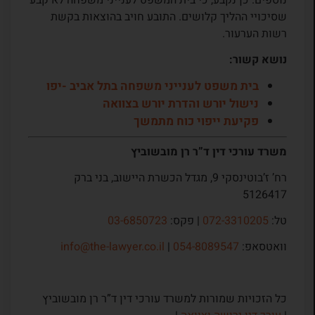
נוספים. כן נקבע, כי בית המשפט לענייני משפחה לא קבע
שסיכויי ההליך קלושים. התובע חויב בהוצאות בקשת
רשות הערעור.
נושא קשור:
בית משפט לענייני משפחה בתל אביב -יפו
נישול יורש והדרת יורש בצוואה
פקיעת ייפוי כוח מתמשך
משרד עורכי דין ד”ר רן מובשוביץ
רח’ ז’בוטינסקי 9, מגדל הכשרת היישוב, בני ברק
5126417
טל:
072-3310205
| פקס:
03-6850723
וואטסאפ:
054-8089547
|
info@the-lawyer.co.il
כל הזכויות שמורות למשרד עורכי דין ד”ר רן מובשוביץ