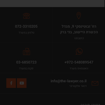
רח' זבוטינסקי 9, מגדל
072-3310205
הכשרת היישוב, בני ברק
טלפון במשרד
כתובתנו
03-6850723
+972-548089547
וואטסאפ משרד
פקס במשרד
info@the-lawyer.co.il
דואר אלקטרוני