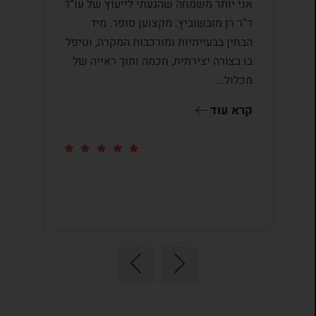
אני יותר משמחה שהגעתי לייעוץ של עו”ד
לע
ד”ר רן מובשוביץ. מקצוען סופר. מיד
עם
הבחין בבעייתיות ומורכבות המקרה, וטיפל
תק
בו בצורה יצירתית, חכמה ותוך ראייה של
לי
מכלול...
ומ
שו
קרא עוד
קר