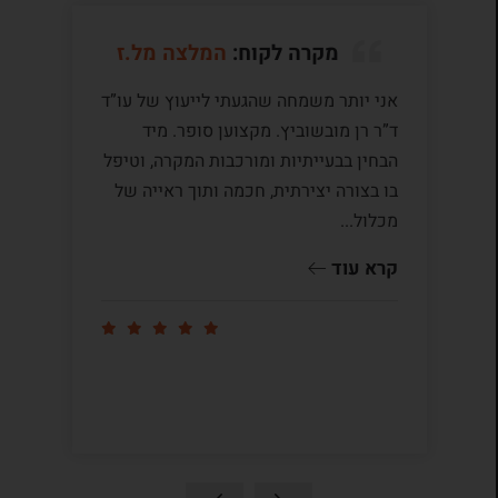
מקרה לקוח:
המלצה מל.ז
אני יותר משמחה שהגעתי לייעוץ של עו”ד
לע
ד”ר רן מובשוביץ. מקצוען סופר. מיד
עם
הבחין בבעייתיות ומורכבות המקרה, וטיפל
תק
בו בצורה יצירתית, חכמה ותוך ראייה של
לי
מכלול...
ומ
שו
קרא עוד
קר