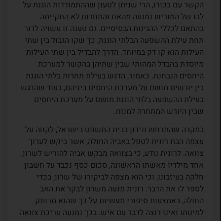
הקשר עם בכורו, הרי שניתן לטעון שההתמודדות הוגנת על
לבו של המוריש נמנעה מהאח והתחרות לא התקיימה
בהתאם לכללי ההגינות הבסיסיים. גם טענה זו עשויה לדור
תחת עילת ההשפעה הבלתי הוגנת, כך שקו הגבול בין שתי
העילות הוא קו דק במיוחד. הדרך להבדיל בין שתי העילות
מיוסדת בהבדל המהותי שבין שתיהן בהקשר למערכת
היחסים הנבחנת. כאמור, הדגש בעילת תחרות בלתי הוגנת
בין יורשים מושם על מערכת היחסים ביניהם, בעוד שהדגש
בעילת ההשפעה בלתי הוגנת מושם על מערכת היחסים
שבין היורש המתחרה למנוח.
במקרה שהתרחש ונידון בבית המשפט בישראל, לקחה על
עצמה הבת רונית לטפל באביה החולה, אשר ביקש לערוך
צוואה. לרונית נודע, כי בצוואה מבקש אביה להוריש לשרון,
אחד מילדיו מאשתו הראשונה, סכום כסף נכבד על חשבון
חלקה בעיזבונו, וכי הוא מצפה לביקורו של שרון, בכדי
לספר לו את הדבר. רונית מנעה משרון לבקר את האב
החולה, באמצעות סיפורי מעשיות על כך שהוא מרותק
למיטתו ואינו רוצה לדבר עם איש. בכך נמנעה עריכת צוואה