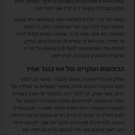
שונות ומארח אותה בביתו בשבתות ובחגים. לעומתו, יונתן
עסוק בעבודתו, והקשר בינו לבין אמו רופף יותר.
בסופו של דבר, הולכת לעולמה האם, ובצוואתה היא קובעת
שיונתן יקבל חלק קטן יותר מעיזבונה. דומה, כי המצב
המתואר הוא מצב טבעי וברור שהאם רשאית לגמול לרועי
על חסדיו, שכן הוא מי שסייע לה והיטיב עימה בחייה,
וזכותה של האם המנוחה להעדיפו בצוואתה על פני מי
שהעדיף להשקיע בעבודתו, אחיו יונתן.
הכפשות ושקרים של אח כנגד אחיו
ואולם מה גורל המקרה, כאשר מתברר שרועי נהג לספר
לאמו בביקוריו הרבים אצלה, סיפורי מעשיות על מעלליו של
יונתן, אשר עסוק, כך לדברי רועי, מהבוקר עד הערב בעשיית
כסף רב בעסקיו, לעיתים גם באופן העולה כדי הונאות של
לקוחותיו ושותפיו. רועי הוסיף וסיפר לאמו כי יונתן מעדיף
לטוס לחו”ל כל חודש לבילויים באיים אקזוטיים עם ידידותיו
הרבות, ולכן אין לו זמן להגיע ולבקר את אמו. לקינוח, סיפר
רועי לאם, שיונתן פנה אליו בהצעה שירכשו יחדיו את