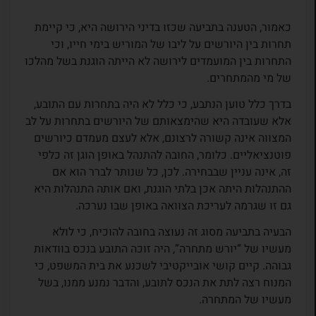
כאמור, הטענה בתביעה שכזו בדיני הירושה היא, כי קיימת
תחרות בין היורשים על ליבו של המוריש בימי חייו, וכי
התחרות בין המועמדים לירושה לא הייתה הוגנת בשל מהלכו
של מי מהמתחרים.
בדרך כלל טוען הנתבע, כי כלל לא היה בתחרות עם התובע,
אלא שעובדה היא שהימצאותם של היורשים בתחרות על לב
המצווה אינה קשורה לרצונם, אלא לעצם מעמדם כיורשים
פוטנציאליים. כלומר, החובה להתנהל באופן הוגן זה כלפי
זה, אינה עניין שבבחירה. לכן, כל שנותר לברר הוא אם
ההתנהלות היתה אכן בלתי הוגנת, ואם אותה התנהלות היא
גם זו שגרמה לעריכת הצוואה באופן שבו נערכה.
הבעיה בתביעה מסוג זה נעוצה בחובה להוכיח, כי לולא
מעשיו של “יורש מתחרה”, היה זוכה התובע בנכס בוודאות
גבוהה. קיים קושי אובייקטיבי לשכנע את בית המשפט, כי
המנוח רצה לתת את הנכס לתובע, והדבר נמנע ממנו, בשל
מעשיו של המתחרה.