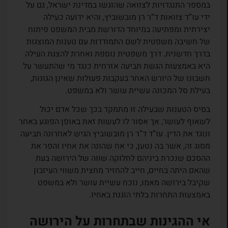
במספר התנגדויות לצוואה שהוגשו במדינת ישראל, גם על
ידי עו”ד צוואות ד”ר רן מובשוביץ, והיא ידועה כעילה
יצירתית ומפתיעה במיוחד הדורשת מבית המשפט פיתוח
של חשיבה משפטית לשם התמודדות עם טענות המוצגות
בדרך חדשנית. דרך משפטית נוספת ואחרת להצגת העילה
היא באמצעות הגשת תביעה אזרחית כנגד מי שהתעשר על
חשבונו של היורש האחר בעקבות פעולות שאינן הגונות,
בעילת סל המכונה עשיית עושר ולא במשפט.
בסיס הטענות שבעילה זו מתמקד בכך שכל אדם יכול
לשאוף לעושר, אך אסור לו לעשות זאת באופן הפוגע באחר
ונוגד את הדין. עו”ד ד”ר רן מובשוביץ הגיש לאחרונה תביעה
מסוג זה, אשר בה נטען, כי אח שהונה את אחיו והפר את
ההסכם שנכרת ביניהם לחלוקה שווה של הירושה בעת
שהאם היתה בחיים, חייב להחזיר מחצית משווי העיזבון
שקיבל בירושה מאמו, נוכח עשיית עושר ולא במשפט
באמצעות התחרות בלתי הוגנת באחיו.
אי ההגינות שבתחרות על הירושה