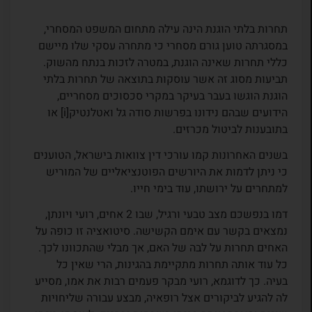
תחרות בלתי הוגנת הינה עילה מתחום המשפט המסחרי,
במסגרתה טוען גורם מסחרי כי מתחרה עסקי שלו מיישם
כללי תחרות שאינה הוגנת, במטרה לזכות בנתח מהשוק.
תביעות מסוג זה אשר עוסקות בתוצאה של תחרות בלתי
הוגנת הוגשו בעבר בעיקר במקרי סכסוכים מסחריים,
הידועים שבהם נידונו בפרשות סודה גל ואטלנטיק[i] או
בתובענות לביטול מכרזים.
בשנים האחרונות קמו עורכי דין צוואות בישראל, הטוענים
כי ניתן לדמות את היורשים הפוטנציאליים של המוריש
למתחרים על ירושתו, עוד בימי חייו.
דמו בנפשכם מצב טבעי ורגיל, שבו 2 אחים, רועי ויונתן,
נמצאים בקשר עם אימם הקשישה. סיטואציה זו כופה על
האחים תחרות על לבה של האם, אך מבלי שהתכוונו לכך.
כל עוד אותה תחרות מתקיימת בהגינות, הרי שאין כל
בעיה. כך לדוגמא, רועי מבקר פעמים רבות את אמו, מסייע
לה להגיע לביקורים אצל רופאיה, מבצע עבורה שליחויות