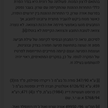
בהתאם לרצון המנוח. פעולתה של רונית היא בגדר הפרת
כללי התחרות ההוגנת שהתקיימה עם שרון. בעבר נפסק
בפרשת אורה שרון, כי התחרות ההוגנת בין יורשים הופרה,
כאשר מנוח ביקש להעביר מחצית עיזבונו לתובע, אך
הנתבעים מנעו באמצעי מירמה את הכנת הצוואה. לא נוצרה
צוואה לטובת התובע והצוואה הקיימת לא בוטלה[ii].
לסיכום, נראה כי המבחן הבסיסי לקיומה של עילת תביעה
מסוג זה נעוצה בתחושת פגיעה חמורה בצדק ובהגינות,
ועוצמת הפגיעה ועצם קיומה מחייבים התייחסות לפרטיו
של המקרה לגופו. על כן, במקרים המתאימים, ראוי יהיה
להשתמש בעילה זו.
[i] ע”א 347/90 סודה גל בע”מ נ’ ריקרדו ספילמן, פ”ד מז(3)
459; ע”א 6126/92 אטלנטיק חברה לדייג וספנות בע”מ נ’
דג פרוסט תעשיות דייג (1984) בע”מ, פ”ד נ(4) 471; רע”א
5768/94 א.ש.י.ר, שם
[ii] תמ”ש 96/ 49950 אורה שרון ואח’ נ’ דן רוזנפלד ואח’,