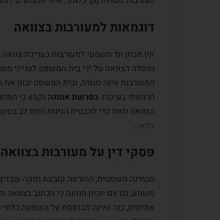
מעורבות פסולה [x]. כלומר, אחד המבחנים למעורבות בעריכת הצוואה הוא קירבתו של הנהנה לעורך הצוואה.
דוגמאות למעורבות בצוואה
אין מבחן חד משמעי למעורבות בעריכת צוואה, 
נפסלה הצוואה על ידי בית המשפט לענייני משפ
לקוח:
המלצה מס.ו
מקרה לקוח:
המלצה
המעורבות אינה סגורה, ובית המשפט יבחן את הנ
הרתעתי בעיקרו.
בפרשת אמונה
נקבע כי המחו
רן מובשוביץ. מודים לך על
רן מובשוביץ הוא אדם איכפתי ה
הצוואה וזאת כדי להבטיח הגינות ותום לב בנושא רגיש של עריכת
 במקצועיות רבה תוך
ביכולת הסתכלות על כל האופצי
צוואה
.
נושא מורכב זה כמובן
הקיימות, אפילו ההזויות ביניהן, 
ת המשרד שהיה קשוב לכל
חשש מסיעור מוחות בשלבו ידע 
פסקי דין על מעורבות בצוואה
רוח ראוי לציון. שוב תודה
פתיחות ללמידה. השילוב בין תכ
להיותו אסטרטג המתכנן לטווח..
מבחינה משפטית, ההוראה קובעת חזקה שבדין, 
קרא עוד
משמע, גם אם יוכיח הנהנה כי הכתוב בצוואה מ
אמיתית, כנה
ואינה מבוססת על השפעה בלתי הוג
א., מרכז הארץ