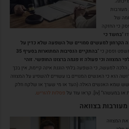
ריכתה.
 מעורבות
ומה של
ווילי נפסק כי החזקה
ו “
בחשד כי
צה הקרחון למעשים סמויים של השפעה שלא כדין על
בהתקיים הנסיבות המתוארות בסעיף 35
 המצווה וכי פעולה זו פגמה ברצונו החופשי. זוהי
ח, הלכה למעשה, כי השפעה בלתי הוגנת אינה קיימת, אין בכך
ונה של הוראת סעיף 35 בחוק הירושה הוא כי האנשים המנויים בו עשויים להשפיע על המצווה
חשש שמא האנשים האלה (העד או מי שערך או שלקח חלק
[iv]. קראו עוד על
פסלות להוריש
.
מעורבות בצוואה
את המצווה