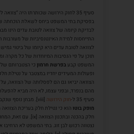
סעיף 35 לחוק הירושה שכותרתו היה “צוו
בפסיקת בתי המשפט ביחס לשאלת הוכחתה של
התייחסות למידת האינטנסיביות של מעורבות הנהנה
לצוואה לטובת עדים היא קיומו של ביטוי גמי
המשפט קבע
בפרשת חרמון
כי הצטברותם של 
ופעולות המעידים יחדיו במצטבר על נטילת חלק
הצוואה יביאו גם הם לפסלותה של הצוואה, על
מהם בנפרד, ובפני עצמו, לא היה מביא להפעלת
סעיף 35 ל-
חוק הירושה
[viii]. מבחן נוסף שנקבע
מופק בוטו
הוא כי נטילת חלק בעריכת הצוואה ה
חלק בהכנה ובתכנון הצו
נצטווה רכוש לבן זוג. בתי המשפט לא הרחיבו א