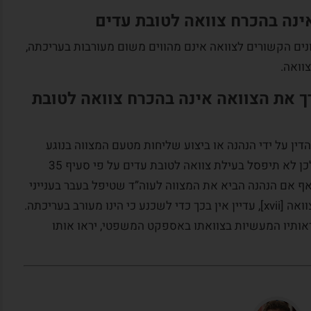
ינה בהכרח צוואה לטובת עדים
נים הקשורים לצוואה אינם מהווים משום מעורבות בעריכתה,
וואה.
ך את הצוואה אינה בהכרח צוואה לטובת
דין על ידי הנהנה או ביצוע שליחות מטעם המצווה בנוגע
לצוואה אינם מהווים מעורבות בעריכת צוואה ולכן לא תיפסל בעילת צוואה לטובת עדים על פי סעיף 35
אף אם הנהנה הביא את המצווה לעוה”ד שטיפל בעבר בענייני
היורש או סייע במתן פרטים הנדרשים לצורך הצוואה [xvii], עדיין אין בכך כדי לשכנע כי הינו מעורב בעריכתה.
ראותיו המעשיות בצוואתו באספקט המשפטי, יראו אותו