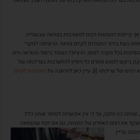
אך קיימות דוגמאות רבות למעורבות בצוואה שבעטייה
חה בעת בירור התנגדות לקיום צוואה. הרשימה למקרי
 מא.
מקרה לקוח:
המלצה מדוד
סיבות בכל מקרה לגופו. הרציונל העומד ביסוד ההוראה הינו
קק ביקש למנוע מאדם כל ניסיון להתערבות בעריכתה של
ניחן
היתה לי הזכות להכיר אדם ואיש מקצוע
ה [i]. עיין כאן להרחבה על
התנגדות לקיום
ות
כמוך. מודה אני לבורא עולם על שזיכני
תוך אי
בזכות זאת. אני מודה לך על התחשבותך
ויכולת
וטיפולך בסוגיות שעמדו בפניך. אציין כי
ונות אלו
רבים וטובים ממכריי, ידידיי וחבריי
.
שחלקם אנשי מקצוע בכירים,...
שהינה כה חזקה, עד כי אין אפשרות לסתור אותה כלל.
קרא עוד
שקף את רצונו האחרון של המצווה, גם אם יוכח שהצוואה
נת, עדיין
דוד ו., ירושלים