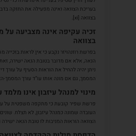
לעורך הדין שטיפל בעניינה אינה עולה כדי נטי
בעריכת הצוואה ואינה מפעילה את החזקה בדבר
בצוואה [xi].
זכיה עקיפה אינה מצביעה על מ
בצוואה
בפרשת רוזנהויזר נקבע כי אין לראות בזכייה מ
ניתן יהיה להחיל את הוראות הסעיף על עורך די
המסמך, גם אם מונה אותו עו”ד עורך המסמך-הצו
מינוי למנהל עיזבון אינו מלמד 
פרשת שפיר קובעת כי מתקפה משפטית על עורך
העובדה שמונה כמנהל עיזבון, לא תצלח. שונים 
הצוואה הוראות המניבות לו טובת הנאה ישירה ו
הדפסת מילות ההקדמה לצוואה 