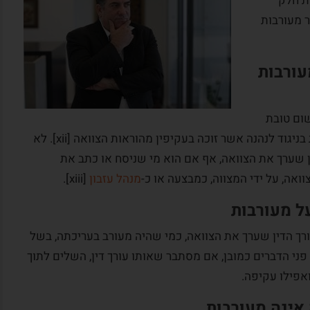
לת חלק
 מעורבות
עורבות
שום טובת
הנאה, אלא אם מדובר בטובת הנאה ישירה, זאת בניגוד לנהנה אשר זוכה בעקיפין מהוראות הצוואה [xii]. לא
ן שערך את הצוואה, אף אם הוא מי שניסח או כתב את
ואה, על ידי המצווה, כמבצעה או כ-
מנהל עזבון
[xiii].
על מעורבות
 הדין שערך את הצוואה, כמי שהיה מעורב בעריכתה, בשל
פני הדברים כמובן, אם מסתבר שאותו עורך דין, השלים לתוך
אפילו עקיפה.
אינה מעורבות