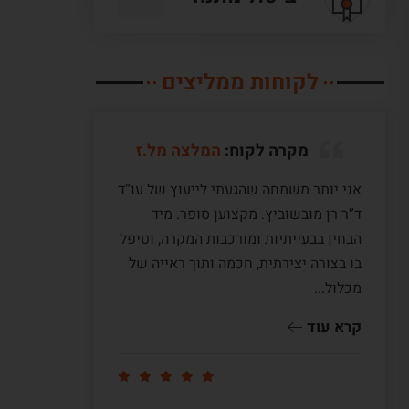
לקוחות ממליצים
מקרה לקוח:
המלצה מל.ז
אני יותר משמחה שהגעתי לייעוץ של עו”ד
לעו”ד מ
ד”ר רן מובשוביץ. מקצוען סופר. מיד
עם ששה 
הבחין בבעייתיות ומורכבות המקרה, וטיפל
תקופה ש
בו בצורה יצירתית, חכמה ותוך ראייה של
לי דיעה
מכלול...
ומדוייק
שווה זהב
קרא עוד
קרא עו