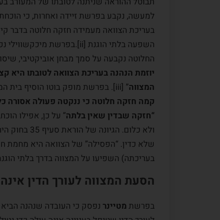
תבוטל ההוראה שניתנה לטובתו של המעורב בע
למעשה, נקבע בפרשת זיידה ואחרות, כי הוכחת
בעריכת הצוואה מעמידה חזקה חלוטה בדבר קי
השפעה בלתי הוגנת [ii].בפרשת מיכקש
החלוטה נקבעה על סמך מבחן אוביקטיבי, שיסוד
יוזמת הנהנה בעריכת הצוואה לטובתו היא ק
המצווה
” [iii]. בפרשת מופק בוטו הוסיף בית המשפט ופסק כי “
קמה חזקה חלוטה כי ננקטה פעולה אסורה כלפי
“חזקה שבדין שאין בלתה
” על כן, אפילו הוכ
ולא כלום. הגי
שלא כדין. “הפסילה” של הצוואה היא מחמת 
בעריכתה) השפיעו על המצווה בדרך בלתי הוגנת או במעשהו” 
הסעת המצווה לעורך הדין אינה 
בפרשת
מטיינר
נפסק כי העובדה שנהנה הביא 