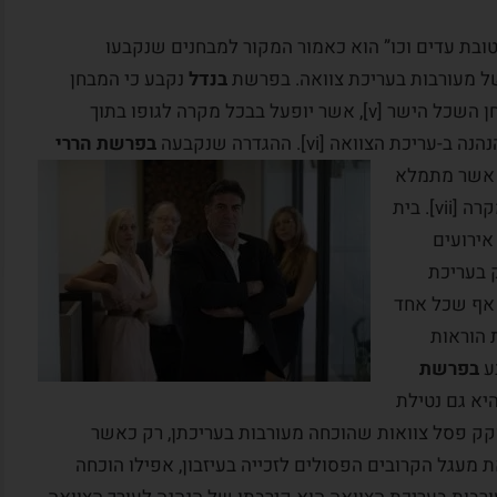
אה לטובת עדים וכו” הוא כאמור המקור למבחנים שנקבעו
 מעורבות בעריכת צוואה. בפרשת
בנדל
נקבע כי המבחן
לבדיקת קיומה של צוואה לטובת עדים הינו מבחן השכל הישר [v], אשר יופעל בבכל מקרה לגופו בתוך
 ב-עריכת הצוואה [vi].
ההגדרה שנקבעה
בפרשת הררי
ש אשר מתמלא
תוכן על פי הנסיבות המיוחדות של כל מקרה ומקרה [vii]. בית
אירועים
 בעריכת
 אף שכל אחד
 הוראות
בפרשת
יא גם נטילת
ואה [ix]. עם זאת, המחוקק פסל צוואות שהוכחה מעורבות בעריכתן, רק כאשר
ת מעגל הקרובים הפסולים לזכייה בעיזבון, אפילו הוכחה