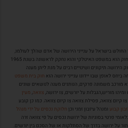
, הוא החוק העיקרי החולש בישראל על ענייני הירושה של אדם שהלך לעולמו,
..מקורו של החוק הוא במשפט האיטלקי והוא נחקק לראשונה בשנת 1965
 הירושה תיקונים ושינויים רבים על מנת ליתן מענה
ביחס לאופן שבו יידונו ענייני ירושה הוא
חוק בית משפט
וא מורכב משמונה פרקים, הנותנים מענה לנושאים שונים
 ומיהו מוריש,הגבלות על יורשים, צו ירושה,
צוואה
,
מעין
 צו קיום צוואה, פסילת צוואה צו קיום צוואה. כמו כן קובע
בון קבוע
ומנהל עיזבון זמני וכן
חלוקת נכסים על ידי מנהל
אומי פרטי בסוגיות של ירושת נכסים על פי צוואה זרה
תור על ירושה בדרך של הסתלקות או של הסכם בין יורשים.