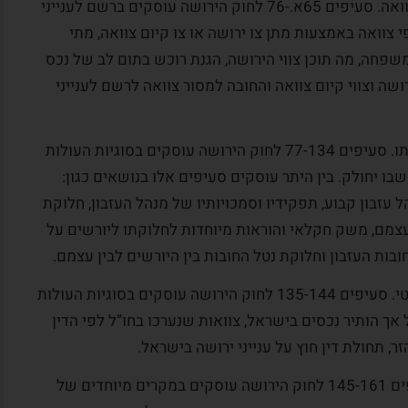
פרק חמישי לחוק הירושה: צו ירושה וצו קיום צוואה. סעיפים 65א.-76 לחוק הירושה עוסקים ברשם לענייני
י צוואה באמצעות מתן צו ירושה או צו קיום צוואה, מתי
פחה, מה תוכן צווי הירושה, הגנת רוכש בתום לב של נכס
ושה וצווי קיום צוואה והחובה למסור צוואה לרשם לענייני
פרק שישי לחוק הירושה: הנהלת העזבון וחלוקתו. סעיפים 77-134 לחוק הירושה עוסקים בסוגיות העולות
בו יחולק. בין היתר עוסקים סעיפים אלו בנושאים כגון:
נהל עזבון קבוע, תפקידיו וסמכויותיו של מנהל העזבון, חלוקת
 בעצמם, משק חקלאי והוראות מיוחדות לחלוקתו ליורשים על
חובות העזבון וחלוקת נטל החובות בין היורשים לבין עצמם.
פרק שביעי לחוק הירושה: משפט בינלאומי פרטי. סעיפים 135-144 לחוק הירושה עוסקים בסוגיות העולות
 אך הותיר נכסים בישראל, צוואות שנערכו בחו”ל לפי הדין
 תחולת דין חוץ על ענייני ירושה בישראל.
פרק שמיני לחוק הירושה: הוראות שונות. סעיפים 145-161 לחוק הירושה עוסקים במקרים מיוחדים של