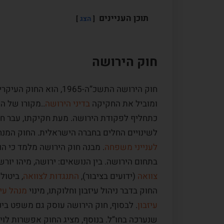
תוכן העניינים
הצג
חוק הירושה
חוק הירושה התשכ”ה-1965
ומוביל את החקיקה
בדיני הירושה
כתחליף לפקודת הירושה. מעת חקיקתו, עבר חוק
לשינויים החלים בחברה הישראלית. החוק המנחה 
לענייני משפחה
. מבנה חוק הירושה מלמד כי ה
בתחום הירושה. בין הנושאים: ירושה, מיהו יורש
צוואה
(ידועים בציבור),
התנגדות לצוואה
, ביטול
החוק בדבר ניהול עיזבון וחלוקתו, מינוי
מנהל עיז
עיזבון
. לבסוף, חוק הירושה עוסק גם משפט בינל
שנערכה בחו”ל. בנוסף, מציג החוק אפשרות לוי