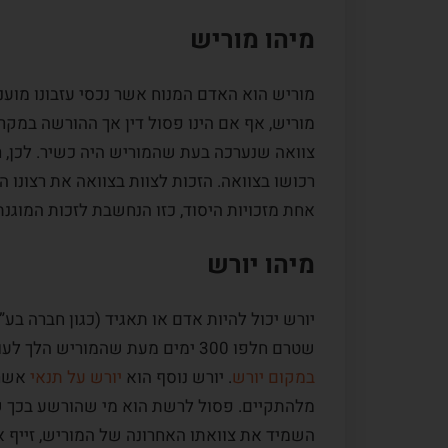
מיהו מוריש
מוריש הוא האדם המנוח אשר נכסי עזבונו מוענק
מוריש, אף אם הינו פסול דין אך ההורשה במקר
צוואה שנערכה בעת שהמוריש היה כשיר. לכן, ר
רכושו בצוואה. הזכות לצוות בצוואה את רצונו 
אחת מזכויות היסוד, כזו הנחשבת לזכות המוגנת
מיהו יורש
יורש יכול להיות אדם או תאגיד (כגון חברה בע
שטרם חלפו 300 ימים מעת שהמוריש הלך לעולמו. סוגים נוספים של יורשים הם
במקום יורש
. יורש נוסף הוא
יורש על תנאי
אשר 
מלהתקיים. פסול לרשת הוא מי שהורשע בכך שה
השמיד את צוואתו האחרונה של המוריש, זייף א