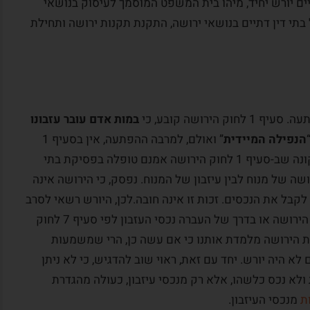
ים יורש יחיד, מיהו בית המשפט המוסמך לעיסוק בנושאי
 בתי דין דתיים בנושאי ירושה, התקנת תקנות ירושה ותחילת
ירושה קובע, כי
במות אדם עובר עזבונו
הנפילה המיידית
” ואולם, למרבה ההפתעה, אין בסעיף 1
לחוק הירושה הגדרה של המונח “ירושה”. הלאקונה שב-סעיף 1 לחוק הירושה אמנם טופלה בפסיקת בתי
ה של מנוח לבין עיזבון של המנוח. נפסק, כי הירושה אינה
קבל את הנכסים. זכות זו אינה חובה.לכן, היורש רשאי לסרב
לירושה, בדרך של הסתלקות לפי סעיף 6 לחוק הירושה או בדרך של העברה נכסי העזבון לפי סעיף 7 לחוק
 הירושה מלמדת אותנו כי אם עשה כן, הרי שמשמעות
א היה יורש. יחד עם זאת, ראוי שוב להדגיש, כי לא ניתן
ולא נכס כלשהו, אלא רק מנכסי עיזבון, כעולה מהגדרת
ת
מנכסי העיזבון.