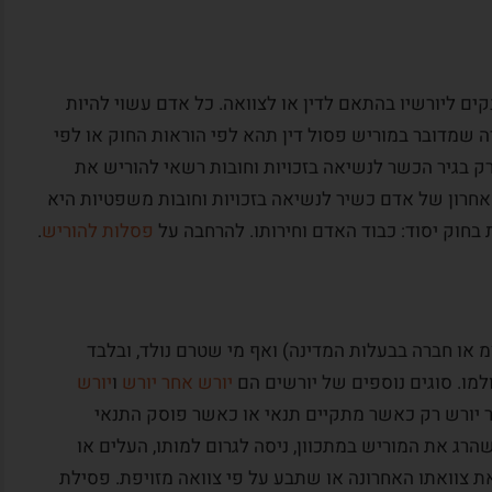
ים ליורשיו בהתאם לדין או לצוואה. כל אדם עשוי להיות
ה שמדובר במוריש פסול דין תהא לפי הוראות החוק או לפי
ק בגיר הכשר לנשיאה בזכויות וחובות רשאי להוריש את
האחרון של אדם כשיר לנשיאה בזכויות וחובות משפטיות היא
 בחוק יסוד: כבוד האדם וחירותו. להרחבה על
פסלות להוריש
.
”מ או חברה בבעלות המדינה) ואף מי שטרם נולד, ובלבד
יורש אחר יורש
ו
יורש
יורש רק כאשר מתקיים תנאי או כאשר פוסק התנאי
רג את המוריש במתכוון, ניסה לגרום למותו, העלים או
ת צוואתו האחרונה או שתבע על פי צוואה מזויפת. פסילת