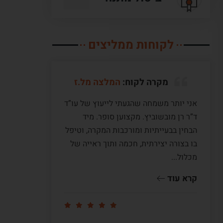
לקוחות ממליצים
מקרה לקוח:
המלצה מל.ז
אני יותר משמחה שהגעתי לייעוץ של עו”ד
לעו”ד מ
ד”ר רן מובשוביץ. מקצוען סופר. מיד
עם ששה 
הבחין בבעייתיות ומורכבות המקרה, וטיפל
תקופה ש
בו בצורה יצירתית, חכמה ותוך ראייה של
לי דיעה
מכלול...
ומדוייק
שווה זהב
קרא עוד
קרא עו