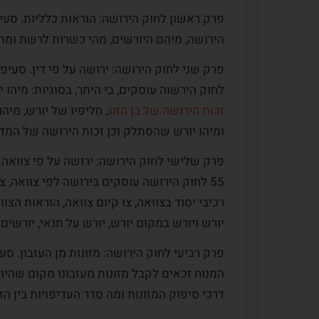
הירושה, מיהם היורשים, מהי כשרות לרשת ומה
לחוק הירשוה עוסקים, בי היתר, בסוגיות: מיהו יו
זכות הירושה של בן הזוג
, חליפיו של יורש, מיהו
לקוח:
המלצה מס.ו
מקרה לקוח:
המלצה
ומיהו יורש שהסתלק וכן זכות הירושה של המדי
רן מובשוביץ. מודים לך על
רן מובשוביץ הוא אדם איכפתי ה
 במקצועיות רבה תוך
ביכולת הסתכלות על כל האופצי
55 לחוק הירושה עוסקים בירושה לפי צוואה, צ
נושא מורכב זה כמובן
הקיימות, אפילו ההזויות ביניהן, 
רכיבי יסוד בצוואה, צו קיום צוואה, הוראות הצוו
ת המשרד שהיה קשוב לכל
חשש מסיעור מוחות בשלבו ידע 
יורש ויורש במקום יורש, יורש על תנאי, יורשים
רוח ראוי לציון. שוב תודה
פתיחות ללמידה. השילוב בין תכ
להיותו אסטרטג המתכנן לטווח..
המנוח זכאים לקבל מזונות מעזבונו מקום שהיו
קרא עוד
דרכי סיפוק המזונות ומה סדר העדיפויות בין הזכ
א., מרכז הארץ