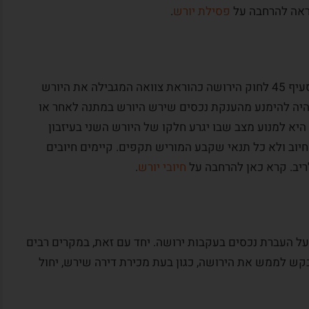
וראה להרחבה על
פסילת יורש
.
הגבלות על יורשים או “חיובי יורש” מוסדרים בסעיף 45 לחוק הירושה כהוראת צוואה המגבילה את היורש
ויהיה להימנע מהענקת נכסים שירש היורש במתנה לאחר או
יא למנוע מצב שבו יגרע חלקו של היורש השני בעיזבון
יוב ולא כל תנאי שקבע המוריש תקפים. קיימים חיובים
ריב. קרא כאן להרחבה על
חיובי יורש
.
על העברת נכסים בעקבות ירושה. יחד עם זאת, במקרים רבים
קש לממש את הירושה, כגון בעת מכירת דירה שירש, יחול