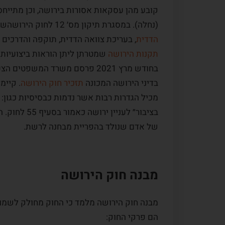
קובע מהן עסקאות אסורות בירושה, וכן מתייחס
(נחלה). במסגרת תיקון מס׳ 12 לחוק הירושהשנכנס לתוקפו בשנת 2015 חוקק סעיף 8א, העוסק ב-
הדדית
, בעריכת צוואה הדדית, תוקפה והדרכים ל
תקנות הירושה
שמטרתן ליתן הוראות ביצועיות ו
בחודש מרץ 2021 פרסם משרד המש
בדיני הירושה המכונה
תזכיר חוק הירושה
. קיימ
בציבור״ לעני
של אדם שנולד בהפריית מבחנה לרשת.
מבנה חוק הירושה
הם פרקי החוק: