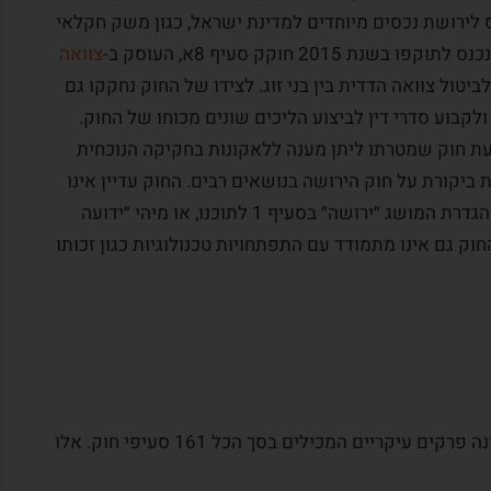
 לירושת נכסים מיוחדים למדינת ישראל, כגון משק חקלאי
צוואה
ביטול צוואה הדדית בין בני זוג. לצידו של החוק נחקקו גם
לקבוע סדרי דין לביצוע הליכים שונים מכוחו של החוק.
פטים הצעת חוק שמטרתו ליתן מענה ללאקונות בחקיקה הנוכחית
ת ביקורת על חוק הירושה בנושאים רבים. החוק עדיין אינו
מכיל הגדרות רבות אשר נדמות כבסיסיות כגון: הגדרת המושג ״ירושה״ בסעיף 1 לתוכנו, או מיהי ״ידועה
ין ירושה כאמור בסעיף 55 לחוק. החוק גם אינו מתמודד עם התפתחויות טכנולוגיות כגון זכותו
מבנה חוק הירושה מלמד כי החוק מחולק לשמונה פרקים עיקריים המכילים בסך הכל 161 סעיפי חוק. אלו