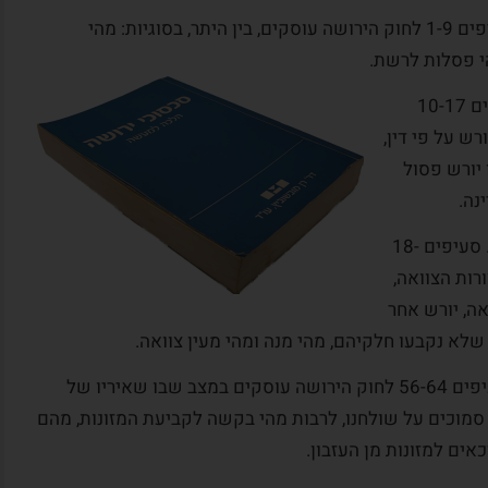
פרק ראשון לחוק הירושה: הוראות כלליות. סעיפים 1-9 לחוק הירושה עוסקים, בין היתר, בסוגיות: מהי
י פסלות לרשת.
פרק שני לחוק הירושה: ירושה על פי דין. סעיפים 10-17
רש על פי דין,
 יורש פסול
 מא.
מקרה לקוח:
המלצה מדוד
נה.
ניחן
היתה לי הזכות להכיר אדם ואיש מקצוע
פרק שלישי לחוק הירושה: ירושה על פי צוואה. סעיפים 18-
ות
כמוך. מודה אני לבורא עולם על שזיכני
ורות הצוואה,
תוך אי
בזכות זאת. אני מודה לך על התחשבותך
אה, יורש אחר
ויכולת
וטיפולך בסוגיות שעמדו בפניך. אציין כי
 שלא נקבעו חלקיהם, מהי מנה ומהי מעין צוואה.
ונות אלו
רבים וטובים ממכריי, ידידיי וחבריי
.
שחלקם אנשי מקצוע בכירים,...
פרק רביעי לחוק הירושה: מזונות מן העזבון. סעיפים 56-64 לחוק הירושה עוסקים במצב שבו שאיריו של
 סמוכים על שולחנו, לרבות מהי בקשה לקביעת המזונות, מהם
קרא עוד
אים למזונות מן העזבון.
דוד ו., ירושלים