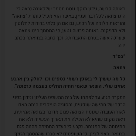
באותה פרשה, נידון תוקף נוסח מסמך שלכאורה נראה כי
הינו צוואה לכל דבר ועניין, באשר הוא מכיל כותרת “צוואה”
והוראות חלוקה של רכוש, גם אם הן בלתי ברורות לחלוטין
ולא מדויקות. באותה פרשה נטען, כי המסמך הינו צוואה
שערכה אשה בטרם התאבדותה, וכך כתבה בצוואתה בכתב
ידה:
“בס”ד
צוואה
כל מה ששיך לי באופן רשמי כספים וכו’ לחלק בין ארבע
אחים שלי. השאר שאמי תחיה תחליט בעצמה כרצונה”.
המקרה הגיע עד לפתחו של בית המשפט העליון ונידון בפני
הרכב של חמישה שופטים, והסוגיה העיקרית היתה האם
לאור העובדה שנוסח הצוואה פגום מדובר בצוואה אמיתית,
וזאת מקום שהיא לא הכילה את תאריך העשייה ולא את
חתימתה של המנוחה. נקבע כי העדר החתימה מהווה פגם
בצוואה. ראוי לציין, כי השופטים לא סברו שהמסמך מזויף