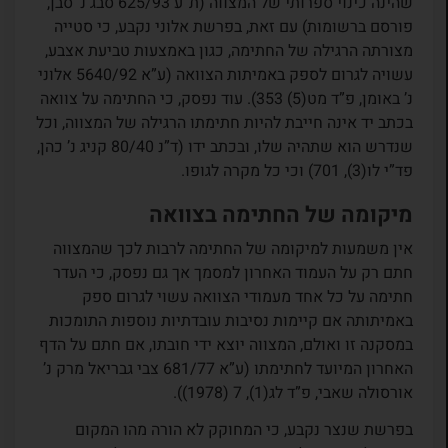
שהינה כינוי ספרותי של המצווה (ת”ע 625/93 סבג נ’ סבן,
פורסם ברשומות) עם זאת, בפרשת אלוני נקבע, כי סטייה
מצורתה הרגילה של החתימה, כגון באמצעות טביעת אצבע,
עשויה לגרום לספק באמיתות הצוואה (ע”א 5640/92 אלוני
נ’ באומן, פ”ד מט(5) 353). עוד נפסק, כי החתימה על צוואה
בכתב יד אינה חייבת להיות חתימתו הרגילה של המצווה, וכל
שנדרש הוא שתהיה שלו, ובכתב ידו (ד”נ 80/40 קניג נ’ כהן,
פד”י לו(3), 701) וכי כל מקרה לגופו.
מיקומה של החתימה בצוואה
אין משמעות למיקומה של החתימה לרבות לכך שהמצווה
חתם רק על העמוד האחרון למסמך אך גם נפסק, כי העדר
חתימה על כל אחד מעמודי הצוואה עשוי לגרום ספק
באמיתותה אם קיימות נסיבות עובדתיות נוספות התומכות
במסקנה זו ואולם, המצווה יוצא ידי חובתו, אם חתם על הדף
האחרון המיועד לחתימתו (ע”א 681/77 צבי גבריאל מרק נ’
אורסולה שאבי, פ”ד לג(1), 7 (1978)).
בפרשת שנצר נקבע, כי המחוקק לא הורה מהו המקום