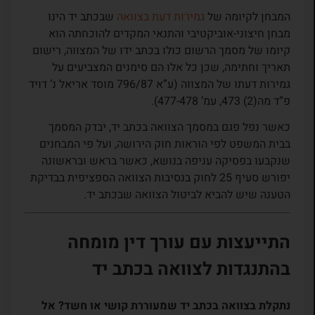
המבחן לקיומה של
גמירות דעת בצוואה
שבכתב יד הינו
מבחן חיצוני-אוביקטיבי והתנאי המקדים להוכחתה הוא
קיומו של מסמך הרשום כולו בכתב ידו של המצווה, רישום
תאריך וחתימה, שכן כל אלו הם סימנים המצביעים על
גמירות דעתו של המצווה (ע”א 796/87 מוסד אריאל נ’ דויד
פ”ד מה(2) 473, עמ’ 477-478).
כאשר נפל פגם במסמך הצוואה בכתב יד, יבדק המסמך
בבית המשפט לפי הוראות חוק הירושה, ועל פי המבחנים
שנקבעו בפסיקה עניפה בנושא, כאשר בראש ובראשונה
יפורש סעיף 25 לחוק בנסיבות הצוואה הספציפית בבדיקת
הטענה שיש להביא לביטול הצוואה שבכתב יד.
התייעצות עם עורך דין מומחה
בהתנגדות לצוואה בכתב יד
נתקלת בצוואה בכתב יד שמעוררת קושי או חשד? אל