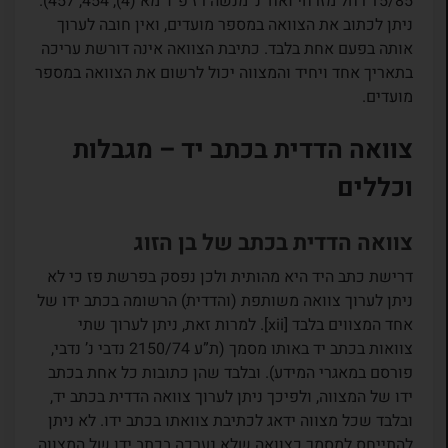
15/85 רחל מזרחי ואח’ נ’ מנשה רז פ”ד מא (4), 454, 457).
ניתן לכתוב את הצוואה במספר מועדים, ואין חובה לערוך
אותה בפעם אחת בלבד. כתיבת הצוואה אינה דורשת עריכה
בתאריך אחד ויחיד והמצווה יכול לרשום את הצוואה במספר
מועדים.
צוואה הדדית בכתב יד – מגבלות
וכללים
צוואה הדדית בכתב של בן הזוג
דרישת כתב היד היא מהותית ולכן נפסק בפרשת פז כי לא
ניתן לערוך צוואה משותפת (והדדית) הרשומה בכתב ידו של
אחד המצווים בלבד [xii]. למרות זאת, ניתן לערוך שתי
צוואות בכתב יד באותו מסמך (ת”ע 2150/74 נדבי נ’ נדבי,
פורסם במאגרי המידע). ובלבד שהן כתובות כל אחת בכתב
ידו של המצווה, ולפיכך ניתן לערוך צוואה הדדית בכתב יד,
ובלבד שכל מצווה ידאג לכתיבת צוואתו בכתב ידו. לא ניתן
להתייחס למסמך כצוואה שלא נערכה בכתב ידו של המצווה