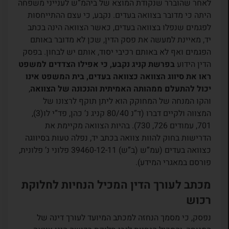
לאחר שהוברר שנקודת המוצא של ביהמ”ש לענייני משפחה
היתה כי מדובר בצוואה בעדים. נקבע, כי עצם ההתייחסות
לפגמים שנפלו בצוואה בעדים, כאשר הצוואה הינה בכתב
יד, מאיינת למעשה את פסק הדין, שכן לא מדובר באותם
הפגמים ואף לא באותם רכיבי יסוד, אותם יש לבחון. בפסק
הדין הידוע
בפרשת קניג נקבע, כי אפילו הצדדים למשפט
ראו את סיווג הצוואה כצוואה בעדים, בית המשפט אינו
יכול להתעלם ממהותה האמיתית והנכונה של הצוואה
,
והקו המנחה של המחוקק הוא ליתן תוקף לרצונו של
המצווה ולקיים דברו (ד”נ 80/40 קניג נ’ כהן, פד”י לו(3),
701, עמודים 726, 730). בהיות הצוואה מקיימת את
הדרישות בחוק להוות צוואה בכתב יד, נפלה טעות בסיווגה
כצוואה בעדים (עמ”ש (ב”ש) 39460-12-11 פלוני נ’ פלונית,
פורסם במאגרי המידע).
מכתב לעורך הדין המכיל הנחיות לחלוקת
רכוש
נפסק, כי מסמך הנחזה למכתב המיועד לעורך דינה של