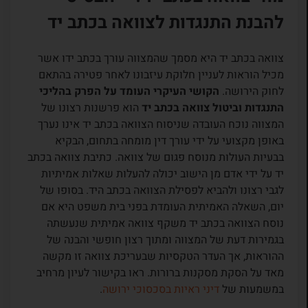
להבנת התנגדות לצוואה בכתב יד
צוואה בכתב יד היא מסמך שהמצווה עורך בכתב ידו אשר
מכיל הוראות לעניין חלוקת עיזבונו לאחר פטירה בהתאם
לחוק הירושה.
הקושי העיקרי העומד על הפרק בהליכי
התנגדות וביטול צוואה בכתב יד
הוא פרשנות רצונו של
המצווה נוכח העובדה שניסוח הצוואה בכתב יד אינו נערך
באופן מקצועי על ידי עורך דין מומחה בתחום, הבקיא
בבעיות העולות מנוסח פגום של צוואה. כתיבת צוואה בכתב
יד על ידי אדם מן הישוב יכולה להעלות שאלות אמיתיות
לגבי רצונו ולהביא לפסילת הצוואה בכתב היד. בסופו של
יום, השאלה האמיתית העומדת בפני בית משפט היא אם
נוסח הצוואה בכתב יד משקף צוואה אמיתית שנעשתה
בגמירות דעת של המצווה ומתוך רצון חופשי והבנה של
ההוראות, אך העדר הטקסיות שבעריכת צוואה זו מקשה
מאד על הסקת מסקנות ברורות. ראו בקישור לעיון מרחיב
במשמעות של
דיני ראיות בסכסוכי ירושה
.