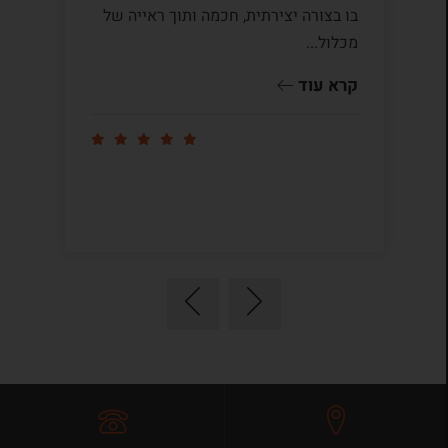
בו בצורה יצירתית, חכמה ותוך ראייה של
לי
מכלול...
ומ
שו
קרא עוד
קר