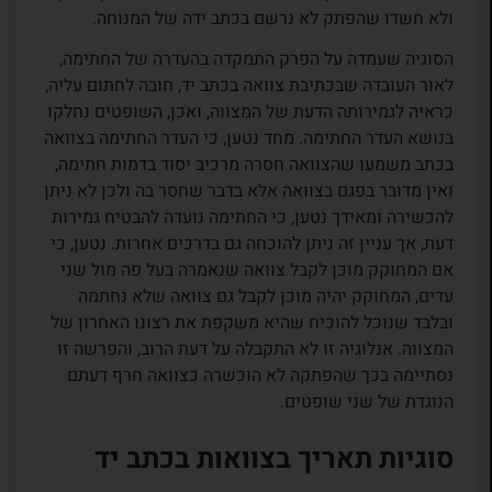
ולא חשדו שהפתק לא נרשם בכתב ידה של המנוחה.
הסוגיה שעמדה על הפרק התמקדה בהעדרה של החתימה,
לאור העובדה שבכתיבת צוואה בכתב יד, חובה לחתום עליה,
כראיה לגמירותה הדעת של המצווה, ואכן, השופטים נחלקו
בנושא העדר החתימה. מחד נטען, כי העדר החתימה בצוואה
בכתב משמעו שהצוואה חסרה מרכיב יסוד בדמות חתימה,
ואין מדובר בפגם בצוואה אלא בדבר שחסר בה ולכן לא ניתן
להכשירה ומאידך נטען, כי החתימה נועדה להבטיח גמירות
דעת, אך עניין זה ניתן להוכחה גם בדרכים אחרות. נטען, כי
אם המחוקק מוכן לקבל צוואה שנאמרה בעל פה מול שני
עדים, המחוקק יהיה מוכן לקבל גם צוואה שלא נחתמה
ובלבד שנוכל להוכיח שהיא משקפת את רצונו האחרון של
המצווה. אנלוגיה זו לא התקבלה על דעת הרוב, והפרשה זו
נסתיימה בכך שהפתקה לא הוכשרה כצוואה חרף דעתם
הנוגדת של שני שופטים.
סוגיות תאריך בצוואות בכתב יד