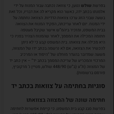
בפרשת
שולש
נטען, כי צוואה נכתבה עבור המנוח על ידי
אלמנתו בכתב ידה, כאשר הוא מקריא לה את דבריו, וכל זאת
בשעה שבני הזוג ערכו צוואות הדדיות. הצוואה נחתמה על
ידי המנוח. יום לאחר עריכתה, הפקיד המנוח את הצוואה
בבית המשפט, ומזכיר ביהמ”ש אישר שקיבל מעטפה
חתומה המכילה את המסמך, לאחר שהמנוח הצהיר בפניו כי
היא מכילה את צוואתו. בית המשפט קבע כי לא ניתן
להכשיר את הצוואה, אם לא נרשמה בכתב ידו של המצווה,
משעה שמדובר בהעדר מוחלט של “היסוד או המרכיב
המרכזי והמכריע של עריכת המסמך בכתב יד” – אין כתב יד
של המצווה (ת”ע (ב”ש) 448/90 שולש, מטיין נ’ מרקוביץ,
פורסם ברשומות).
סוגיות בחתימה על צוואות בכתב יד
חתימה שונה של המצווה בצוואתו
בפרשת סבג קבע בית המשפט, כי קיימת אפשרות לחתימה