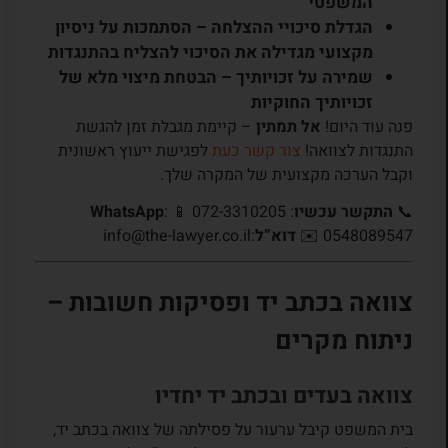
המשפטי
הגדלת סיכויי ההצלחה
– הסתמכות על ניסיון
מקצועי מגדילה את הסיכוי להצליח בהתנגדות
שמירה על זכויותיך
– הבטחת מיצוי מלא של
זכויותיך החוקיות
פנה עוד היום!
אל תמתין
– קיימת מגבלת זמן להגשת
התנגדות לצוואה!
צור קשר כעת
לפגישת ייעוץ ראשונית
וקבל הערכה מקצועית של המקרה שלך.
📞
התקשר עכשיו
: 072-3310205 📱
:
WhatsApp
0548089547 ✉️
דוא”ל
:info@the-lawyer.co.il
צוואה בכתב יד ופסיקות חשובות –
ניתוח מקרים
צוואה בעדים ובכתב יד יחדיו
בית המשפט קיבל ערעור על פסילתה של צוואה בכתב יד,