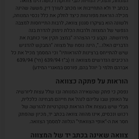
המנוחה, והמכיל הנחיות לגבי חלוקת רכושה הינו צוואה
בכתב יד ולא התחייבות או מכתב לעורך דין, משעה שהינה
מכילה הוראות מפורטות כיצד לחלק את כלל נכסי המנוחה,
ולשונה הוא בעיקרו סגנון צוואה, לרבות התייחסות למצבה
הנפשי של המצווה ולרבות הכלת נימוק להדרת בנה
מירושתה. נקבע כי ההצהרה “במצב תקין אני כותבת את
הדברים האלו…”, הינה נוסח של מצווה “המבקש להדגיש
שיש להתייחס ברצינות להוראותיו” וכי המסמך מכיל את כל
הרכיבים הנדרשים מצוואה זו (ב”ז 639/94 (חי’) 639/94
אברהם תלמי נ’ יוהל בהם, פורסם במאגרי המידע)
הוראות על פתקה כצוואה
נפסק כי פתק שהשאירה המנוחה ובו שלל עצות ליורשיה
על האופן שבו עליהם לנהל את חייהם מבחינה כלכלית,
מבלי שיש בעצות אלו הוראות קונקרטיות להורשה של
רכוש ונכסים, אינו מהווה צוואה בכתב יד, מכיון שהפתק
חסר את ה-“אופי הצוואתי” הנלווה למסמך הצוואה.
צוואה שאינה בכתב יד של המצווה