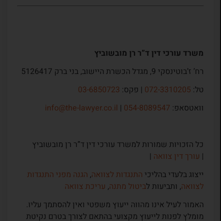
משרד עורכי דין ד”ר רן מובשוביץ
רח’ ז’בוטינסקי 9, מגדל הכשרת היישוב, בני ברק 5126417
טל:
072-3310205
| פקס:
03-6850723
וואטסאפ:
054-8089547
|
info@the-lawyer.co.il
כל הזכויות שמורות למשרד עורכי דין ד”ר רן מובשוביץ
|
עורך דין צוואה
|
ייצוג בלעדי בהליכי
התנגדות לצוואה
,
הגנה מפני התנגדות
לצוואה
, ותביעות ל
ביטול מתנה
,
עריכת צוואה
האמור לעיל אינו מהווה ייעוץ משפטי ואין להסתמך עליו.
מומלץ לפנות לייעוץ מקצועי בהתאם לצורך בטרם נקיטת