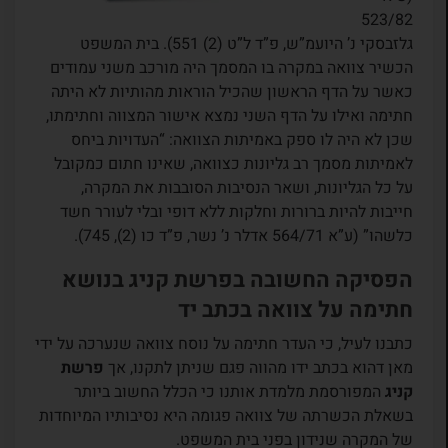
523/82
גלזבסקי נ’ היועמ”ש, פ”ד ל”ט (2) 551). בית המשפט
הכשיר צוואה במקרה בו המסמך היה מורכב משני עמודים
כאשר על הדף הראשון שהכיל הוראות מהותיות לא היתה
חתימה ואילו על הדף השני נמצא אישור המצווה וחתימתו,
שכן לא היה לו ספק באמיתות הצוואה: “העדויות ביחס
לאמיתות מסמך רב גליונות כצוואה, שאינו חתום כמקובל
על כל הגליונות, ושאר הנסיבות הסובבות את המקרה,
חייבות להיות ברורות וחלקות ללא דופי ובלי לעורר חשד
כלשהו” (ע”א 564/71 אדלר נ’ נשר, פ”ד כו (2), 745).
הפסיקה החשובה בפרשת קניג בנושא
חתימה על צוואה בכתב יד
כתבנו לעיל, כי העדר חתימה על נוסח צוואה שנערכה על ידי
מאן דהוא בכתב ידו מהווה פגם שניתן לתקנו, אך
פרשת
קניג
המפורסמת מלמדת אותנו כי הכלל החשוב ביותר
בשאלת הכשרתה של צוואה פגומה היא נסיבותיו המיוחדות
של המקרה שנידון בפני בית המשפט.