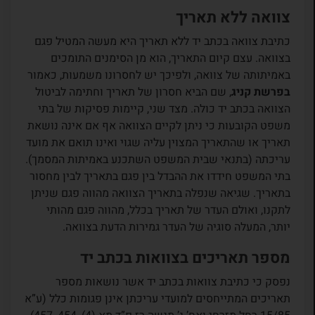
צוואה ללא תאריך
כתיבת צוואה בכתב יד ללא תאריך היא מעשה המטיל פגם
בצוואה. עצם קיום התאריך, הוא מן הסימנים התומכים
באמיתותה של צוואה, ולפיכך יש לחסרונו משמעות, כאמור
בפרשת קניג
, שם הביא חסרון של תאריך וחתימה לביטול
הצוואה בכתב יד כולה. מצד שני, קיימות פסיקות של בתי
משפט הקובעות כי ניתן לקיים הצוואה אף אם אינה נושאת
תאריך או שהתאריך המצוין עליה שגוי ואינו תואם את מועד
עריכתה (בתנאי שבית המשפט השתכנע באמיתות המסמך).
בתי המשפט חידדו את ההבדל בין פגם בתאריך לבין מחסור
בתאריך. שגיאה שנפלה בתאריך הצוואה מהווה פגם שניתן
לתקנו, ואולם העדר של תאריך בכלל, מהווה פגם מהותי
יותר, המעלה סוגיה של העדר גמירות הדעת בצוואה.
מספר תאריכים בצוואות בכתב יד
נפסק כי כתיבת צוואות בכתב יד אשר נושאות מספר
תאריכים המתייחסים למועדי עריכתן אינן פגומות כלל (ע”א