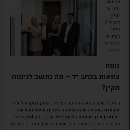
הצוואה
(פרשת
קניג).
להרחבה
עיינו
בקישור
התנגדות
לצוואה
.
נוסח
צוואות בכתב יד – מה נחשב לניסוח
תקין?
ביחס ללשון הצוואה או נוסח הצוואה,
נפסק במקרה ל.פ כי
אין פגם בעובדה שהוראות ההנחלה (הוראות ההורשה
בצוואה) אינן רשומות בלשון ציווי
, שכן סעיף 54(ג) לחוק
הירושה קובע כי צוואה יכול שתהיה בלשון מתנה, מחילה או