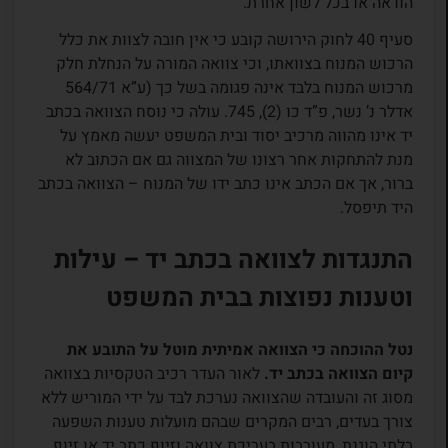
הודאה או בכל לשון אחרת.
סעיף 40 לחוק הירושה קובע כי אין חובה לצוות את כלל
הרכוש המנוח בצוואתו, וכי צוואה המורה על הנחלת חלק
מרכוש המנוח בלבד אינה פגומה בשל כך (ע”א 564/71
אדלר נ’ נשר, פ”ד כו (2), 745. עולה כי נוסח הצוואה בכתב
יד אינו מהווה מרכיב יסוד ובית המשפט יעשה מאמץ על
מנת להתחקות אחר רצונו של המצווה גם אם הכתוב לא
ברור, אך אם הכתב אינו כתב ידו של המנוח – הצוואה בכתב
היד תיפסל.
התנגדות לצוואה בכתב יד – עילות
וטענות נפוצות בבית המשפט
נטל ההוכחה כי הצוואה אמיתית מוטל על התובע את
קיום הצוואה בכתב יד.
לאור העדר רכיב הטקסיות בצוואה
מסוג זה והעובדה שהצוואה נערכת לבד על ידי המוריש ללא
צורך בעדים, רבים המקרים שבהם מועלות טענות השפעה
בלתי הוגנת, מעורבות בעריכת צוואה וזיוף כתב יד או זיוף