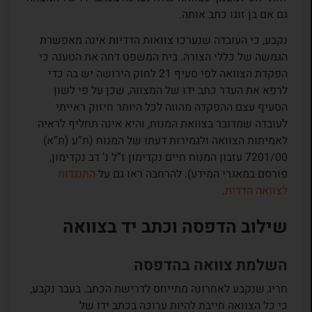
גם אם בן זוגו כתב אותה.
נקבע, כי העובדה שנערכו צוואות הדדיות אינה מאפשרת
הגמשה של כללי הצורה. בית המשפט דחה את הטענה כי
הפקדת הצוואה לפי סעיף 21 לחוק הירושה יש בה כדי
לרפא את העדר כתב ידו של המצווה, שכן על פי לשון
הסעיף עצם ההפקדה מהווה לכל היותר חיזוק ראייתי
לעובדה שמדובר בצוואת המנוח, והיא אינה תחליף לראיה
לאמיתות הצוואה ולגמירות דעתו של המנוח (ת”ע (ת”א)
7201/00 עזבון המנוח חיים נקדימון ז”ל נ’ דב נקדימון,
פורסם במאגרי המידע). להרחבה ראו גם על
התנגדות
לצוואה הדדית
.
שילוב הדפסה וכתב יד בצוואה
השלמת צוואה בהדפסה
חריג שנקבע לאחרונה מתייחס לדרישת הכתב. בעבר נקבע,
כי כל הצוואה חייבת להיות ערוכה בכתב ידו של