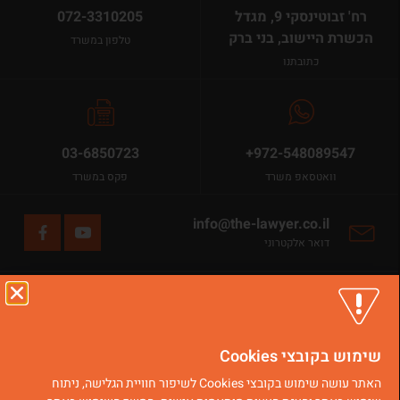
רח' זבוטינסקי 9, מגדל
072-3310205
הכשרת היישוב, בני ברק
טלפון במשרד
כתובתנו
03-6850723
+972-548089547
וואטסאפ משרד
פקס במשרד
info@the-lawyer.co.il
דואר אלקטרוני
ניווט מהיר
שימוש בקובצי Cookies
דיני ירושה
סוגי צוואה
האתר עושה שימוש בקובצי Cookies לשיפור חוויית הגלישה, ניתוח