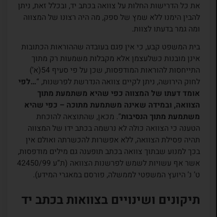
את כל הדרישות החלות על צוואה בכתב יד, ובכלל זאת, ניתן
להבין הימנו ללא שמץ של ספק, מה היה רצונו של המצווה
ומה גמר בדעתו לצוות.
בית המשפט קבע, כי אין פגם בעובדה שההוראות הכתובות
אינן מובנות כשלעצמן אלא מקבלות משמעות רק מתוך
התייחסות להוראות המודפסות, שכן על פי סעיף 54(א’)
לחוק הירושה, ניתן לקיים צוואה הנדרשת לפרשנות, “
…לפי
אומד דעתו של המצווה כפי שהיא משתמעת מתוך
הצוואה, ובמידה שאינה משתמעת מתוכה – כפי שהיא
משתמעת מתוך הנסיבות
“. מכאן, שהתוצאה להוכחת
הטענה כי הצוואה כולה לא נרשמה בכתב ידו של המצווה
תהיה פסילת הצוואה, ללא אפשרות להכשרתה ואולם אין
בכך למנוע שבתוך צוואה בכתב תופענה גם מילים מודפסות,
אשר אף עשויות לשמש לפרשנות הצוואה (ת”ע 42450/99
ט’ נ’ היועץ המשפטי לממשלה, פורסם במאגרי המידע).
תיקונים ושינויים בצוואות בכתב יד