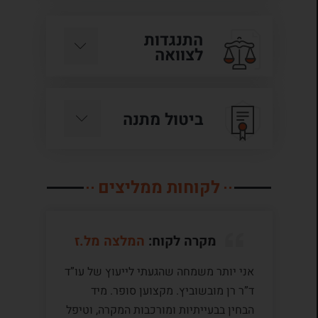
התנגדות
לצוואה
ביטול מתנה
לקוחות ממליצים
מקרה לקוח:
המלצה מל.ז
אני יותר משמחה שהגעתי לייעוץ של עו”ד
לע
ד”ר רן מובשוביץ. מקצוען סופר. מיד
עם
הבחין בבעייתיות ומורכבות המקרה, וטיפל
תק