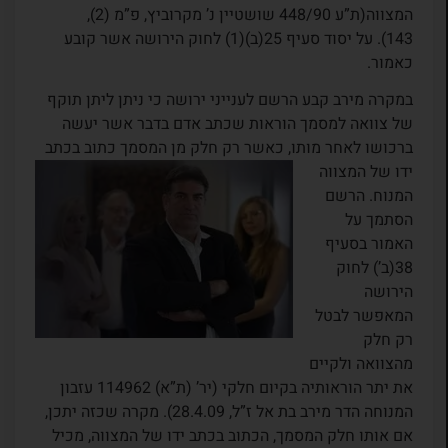
המצווה(ת”ע 448/90 שושטיין נ’ מקרוביץ, פ”מ (2),
143). על יסוד סעיף 25(ב)(1) לחוק הירושה אשר קובע
כאמור.
במקרה מירב קבע הרשם לענייני ירושה כי ניתן ליתן תוקף
של צוואה למסמך הוראות שכתב אדם בדבר אשר יעשה
ברכושו לאחר מותו, כאשר רק
חלק מן המסמך כתוב בכתב
ידו של המצווה
המנוח. הרשם
הסתמך על
האמור בסעיף
38(ב’) לחוק
הירושה
המאפשר לבטל
רק חלק
מהצוואה ולקיים
את יתר הוראותיה בקיום חלקי (יר’ (ת”א) 114962 עזבון
המנוחה הדר מירב בת אל ז”ל, 28.4.09). מקרה שכזה יתכן,
אם אותו חלק המסמך, הכתוב בכתב ידו של המצווה, מכיל