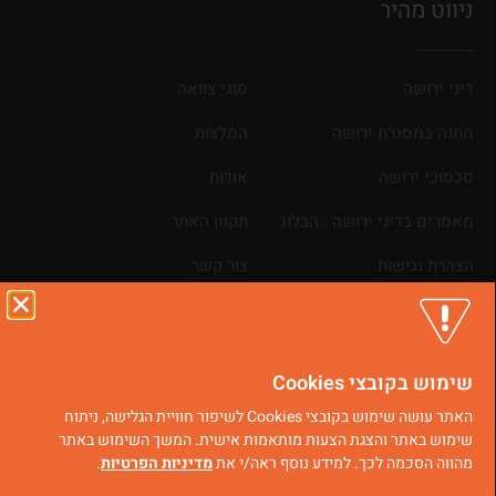
ניווט מהיר
דיני ירושה
סוגי צוואה
מתנה במסגרת ירושה
המלצות
סכסוכי ירושה
אודות
מאמרים בדיני ירושה : הבלוג
תקנון האתר
הצהרת נגישות
צור קשר
מפת אתר
שימוש בקובצי Cookies
כל הזכויות שמורות © 2025
בניית אתרים
|
קידום אתרים
האתר עושה שימוש בקובצי Cookies לשיפור חוויית הגלישה, ניתוח
שימוש באתר והצגת הצעות מותאמות אישית. המשך השימוש באתר
מהווה הסכמה לכך. למידע נוסף ראה/י את
מדיניות הפרטיות
.
וואטסאפ
ייעוץ מקצועי
חייגו עכשיו
קביעת פגישה