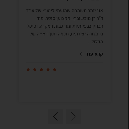
אני יותר משמחה שהגעתי לייעוץ של עו”ד
לע
ד”ר רן מובשוביץ. מקצוען סופר. מיד
עם
הבחין בבעייתיות ומורכבות המקרה, וטיפל
תק
בו בצורה יצירתית, חכמה ותוך ראייה של
לי
מכלול...
ומ
שו
קרא עוד
קר