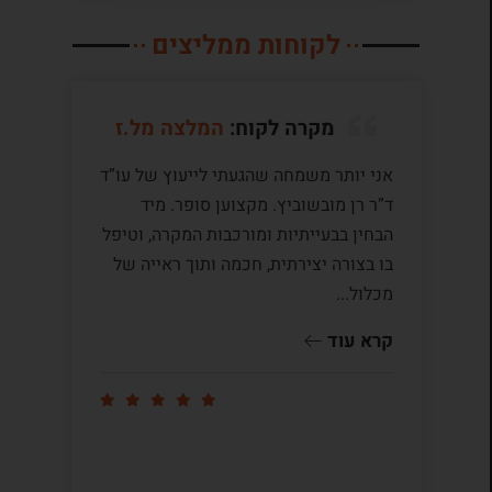
לקוחות ממליצים
מקרה לקוח:
המלצה מל.ז
אני יותר משמחה שהגעתי לייעוץ של עו”ד
לע
ד”ר רן מובשוביץ. מקצוען סופר. מיד
עם
הבחין בבעייתיות ומורכבות המקרה, וטיפל
תק
בו בצורה יצירתית, חכמה ותוך ראייה של
לי
מכלול...
ומ
שו
קרא עוד
קר