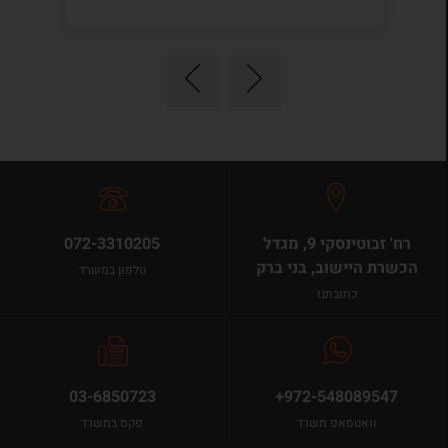
רח' זבוטינסקי 9, מגדל
072-3310205
הכשרת היישוב, בני ברק
טלפון במשרד
כתובתנו
03-6850723
+972-548089547
וואטסאפ משרד
פקס במשרד