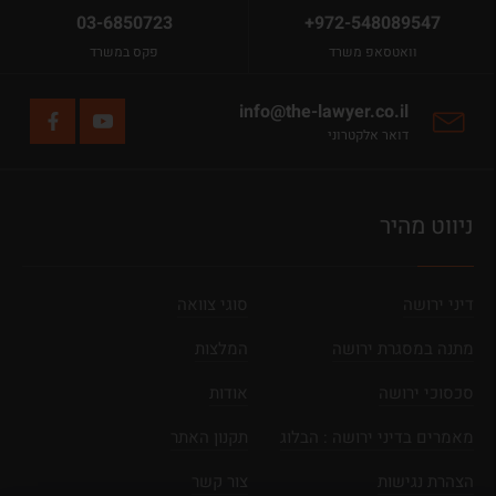
03-6850723
+972-548089547
וואטסאפ משרד
פקס במשרד
info@the-lawyer.co.il
דואר אלקטרוני
ניווט מהיר
דיני ירושה
סוגי צוואה
מתנה במסגרת ירושה
המלצות
סכסוכי ירושה
אודות
מאמרים בדיני ירושה : הבלוג
תקנון האתר
הצהרת נגישות
צור קשר