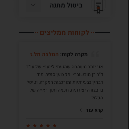
ביטול מתנה
לקוחות ממליצים
מקרה לקוח:
המלצה מל.ז
אני יותר משמחה שהגעתי לייעוץ של עו”ד
לע
ד”ר רן מובשוביץ. מקצוען סופר. מיד
עם
הבחין בבעייתיות ומורכבות המקרה, וטיפל
תק
בו בצורה יצירתית, חכמה ותוך ראייה של
לי
מכלול...
ומ
שו
קרא עוד
קר