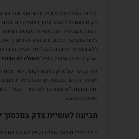
המיוחד בעילה של עשיית עושר הוא שמדובר ב
נזקים שנגרמו לתובע. עיקרון העילה המדוברת ג
הוגנות והגונות להינות מפירות מעשיו. המיוחד 
לזכות בתביעה. כל שנדרש הוא להוכיח, כי אדם
ללא שהייתה לו זכות לקבל את הזכייה מכוח ה
העיקרון עתיק היומין, לפיו “
מעוולה לא תצמח 
זוהי תביעה של צדק במובנו הטהור, כפי שאנו תו
מסתבר הקושי בהגשת תביעה בעילה זו, המכונה ע
יסוד הפסוק “זה נהנה וזה לא חסר – פטור”. כל
מפעולת הנהנה.
תביעה לעשיית צדק בסכסוך י
כדי להוכיח תביעה בעילה זו, יש לשכנע את בי