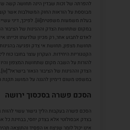
מבוססת על הוראות החוק המשולבות אשר קובע
בעלת משמעות משפטית[iii
במקום שתחושת הצדק וההגינות של הציבור הנ
לאדם לתבוע אחר, רק מכיון שלדעתו זכייתו אינ
תחושת מצפון, תחושת אי צדק ופגיעה בהגינות
הקטגוריות היחידות. העקרון עוצר בחובו כוח 
להורות על השבה מקום שתחושת המצפון והיו
הצ
במשפט משום דימיון להגנה על המושג תקנת הצ
הסכם פשרה בסכסוך ירושה
הסכם פשרה בעקבות הליך גישור עשוי להוות ג
בצדק אבסולוטי אלא בצדק יחסי, בבחינת כל אח
אינו יכול לומר שניצח או הפסיד והתוצאה תהי