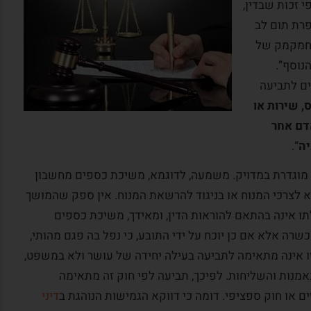
י זכות שבדין,
פרת תום לב
 חמקמק של
נוסף”.
ם לתביעה
, שירות או
 מא.
מקרה לקוח:
המלצה מדוד
דם אחר
ניחן
היתה לי הזכות להכיר אדם ואיש מקצוע
יה
“.
ות
כמוך. מודה אני לבורא עולם על שזיכני
 מוגדרת במדויק. משמעה, לדוגמא, משיכת כספים מחשבון
תוך אי
בזכות זאת. אני מודה לך על התחשבותך
א לצרכי המנוח או בניגוד להרשאת המנוח. אין ספק שהמושך
ויכולת
וטיפולך בסוגיות שעמדו בפניך. אציין כי
ו אינה בהתאם להוראות הדין, ומאידך, משיכת כספים
ונות אלו
רבים וטובים ממכריי, ידידיי וחבריי
כשרה אלא אם כן יוכח על ידי התובע, כי נפל בה פגם מהותי,
.
שחלקם אנשי מקצוע בכירים,...
מא זו אינה מתאימה לתביעה בעילה יחידה של עושר ולא במשפט,
קרא עוד
אמנות והשליחות. לפיכך, תביעה לפי חוק זה מתאימה
ים או חוק ספציפי. דומה כי דווקא הגמישות הנוהגת ב
דיני
דוד ו., ירושלים