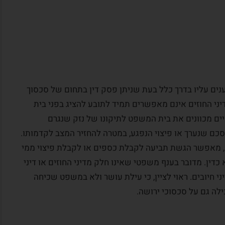
ם עליו בדרך כלל בעת שניתן פסק דין בתחום של סכסוך
דיני החוזים אינם מאפשרים תמיד לתובע להציג בפני בית
ים מכוונים את בית המשפט לתיקונו של נזק שנגרם
 שנערך או פיצוי הנפגע, במטרה להחזיר המצב לקדמותו.
חוק עשיית עושר ולא במשפט, התשל”ט-1979, מאפשר הגשת תביעה לקבלת כספים או לקבלת פיצוי ממי
דין. מדובר בענף משפטי שאינו חלק מדיני החוזים או דיני
יני חיובים. ראוי לציין, כי עילת עושר ולא במשפט שכיחה
ילה גם על סכסוכי ירושה.