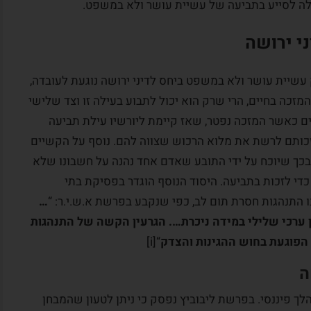
ולה לסייע בתביעה של עשיית עושר ולא במשפט.
י ירושה
ות העולות מניסוחו של סעיף 1 לחוק עשיית עושר ולא במשפט ביחס לדיני ירושה נוגעת לעובדה,
זכה בחיים, הרי שרק הוא יכול לתבוע בעילה זו וצד שלישי
רים כאשר המזכה נפטר, שאז קיימת ליורשיו עילת תביעה
ותם לרשת את מלוא הרכוש שצווה להם. נוסף על הקשיים
כך שיוכח על ידי התובע שאדם אחד נהנה על חשבונו שלא
 כדי לזכות בתביעה. היסוד הנוסף הוגדר בפסיקת בתי
 התנהגות חסרת תום לב, כפי שנקבע בפרשת א.ש.י.ר: “
…
 ערכי שלילי במידה ניכרת…. הגרעין הקשה של התנהגות
 הפוגעת בחוש ההגינות והצדק
“[i]
ה
לך פיננסי. בפרשת ליבוביץ נפסק כי ניתן לטעון שהמבחן