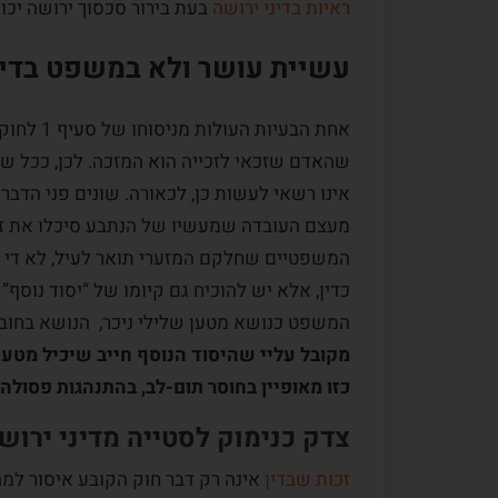
ראיות בדיני ירושה
בעת בירור סכסוך ירושה יכ
עשיית עושר ולא במשפט בדינ
אחת הבעי
שהאדם שזכאי לזכייה הוא המזכה. לכן, ככל שהמ
אינו רשאי לעשות כן, לכאורה. שונים פני הדב
מעצם העובדה שמעשיו של הנתבע סיכלו את זכ
המשפטיים שחלקם המזערי תואר לעיל, לא די ב
כדין, אלא יש להוכיח גם קיומו של “יסוד נוסף”
המשפט כנושא מטען שלילי ניכר, הנושא בחובו
מקובל עליי שהיסוד הנוסף חייב שיכיל מטען
כזו מאופיין בחוסר תום-לב, בהתנהגות פסולה
צדק כנימוק לסטייה מדיני ירוש
זכות שבדין
אינה רק דבר חוק הקובע איסור למה