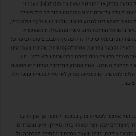
להפרתה של זכות שבדין הינה תחושה קשה של פגיעה בצדק או התנהגות שאין בה תום לב[ii]. טענה זו
ות כי חלה על אדם חובת התנהגות בתום לב בכל פעולה
]. לפיכך, דיני עשיית עושר מאפשרים לתבוע השבה של רכוש שנלקח שלא כדין,
אור בישראל מחייבת זאת. גישה מהפכנית זו מאפשרת
ה צודקת, ובתנאי שזכייה זו גרעה מן התובע. ביסוס תביעה על
 הראויה נקבעה בפרשת אדרס “הקטגוריות שהוכרו בעבר אינן
ליצור מצבים חדשים בהם קיימת התעשרות שלא כדין… יש
שר מחייבת השבה… אמת המבחן המדריכה אותנו היא תחושת
דק וההגינות של הציבור הנאור בישראל”[iv]. הלכה למעשה, יש בפגיעה בצדק לפי עילת עשיית עושר ולא
יבור.
ם הוא אמצעי לעשיית צדק בסכסוך ירושה, אך אין מדובר
ד מהצדדים יוצא וחצי תאוותו בידו. מאידך, איש מהצדדים
ה תוצאה צודקת, מכיון שעצם הסכסוך הסתיים. להרחבה על