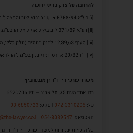
להרחבה על צדק בדיני ירושה
[i] רע”א 5768/94 א.ש.י.ר יבוא יצור והפצה נ’ פורום אביזרים ומוצרי צריכה בע”מ
[ii] רע”א 371/89 ליבוביץ נ’ את י. אליהו בע”מ, פ”ד מד(2) 309, 323
[iii] סעיף 12,39,63 לחוק החוזים (חלק כללי, התשל”ג-1973
[iv] ד”נ 20/82 אדרס חמרי בנין בע”מ נ’ הרלו אנד ג’ונס ג.מ.ב.ה. [13], 273
משרד עורכי דין ד”ר רן מובשוביץ
רח’ אחד העם 35, תל אביב – יפו 6520206
טל:
072-3310205
| פקס:
03-6850723
וואטסאפ:
054-8089547
|
@the-lawyer.co.il
כל הזכויות שמורות למשרד עורכי דין ד”ר רן מו