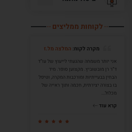
לקוחות ממליצים
מקרה לקוח:
המלצה מל.ז
אני יותר משמחה שהגעתי לייעוץ של עו”ד
לעו”ד מ
ד”ר רן מובשוביץ. מקצוען סופר. מיד
עם ששה 
הבחין בבעייתיות ומורכבות המקרה, וטיפל
תקופה ש
בו בצורה יצירתית, חכמה ותוך ראייה של
לי דיעה
מכלול...
ומדוייק
שווה זהב
קרא עוד
קרא עו