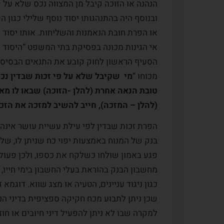
הנהנה או הזוכה קיבל מן המצווה נכס שלא על פ
ובנוסף היה בהתנהגותו יסוד נוסף שלילי כגון ה
או הפרת חובת הנאמנות והשליחות. אותו יסוד
אי הגינות מכונה בפסיקת בתי המשפט “היסוד ה
הסעיף הראשון לחוק קובע את התנאים הבסיסי
מכוחו “
מי שקיבל שלא על פי זכות שבדין נכס
לקוח:
המלצה מס.ו
מקרה לקוח:
המלצה
טובת הנאה אחרת (להלן -הזוכה) שבאו לו מא
רן מובשוביץ. מודים לך על
רן מובשוביץ הוא אדם איכפתי ה
(להלן – המזכה), חייב להשיב למזכה את הזכ
 במקצועיות רבה תוך
ביכולת הסתכלות על כל האופצי
הפרת זכות שבדין לפי עילת עשיית עושר אינה
נושא מורכב זה כמובן
הקיימות, אפילו ההזויות ביניהן, 
בנק של המנוח באמצעות יפוי כח שניתן לו, של
ת המשרד שהיה קשוב לכל
חשש מסיעור מוחות בשלבו ידע 
פגע באמון שולחו כשלקח את כספו, ולכן פעולת
רוח ראוי לציון. שוב תודה
פתיחות ללמידה. השילוב בין תכ
מחשבון הבנק בהוראת בעלי החשבון בימי חייו, 
להיותו אסטרטג המתכנן לטווח..
כגון ניגוד עניינים, הטעיה או מצג שווא. דוג
קרא עוד
שכן ניתן לתבוע מכח חקיקה ספציפית בדיני הנ
למקרה שבו לא ניתן להפעיל דיני חיובים או חוז
א., מרכז הארץ