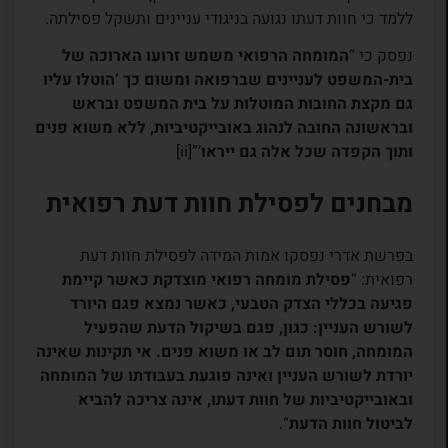
ללמד כי חוות דעתו נגועה בניגודי עניינים ותשקל פסילתה.
נפסק כי “
המומחה הרפואי משמש זרועו הארוכה של
בית-המשפט לעניינים שברפואה ומשום כך ‘הוטלו עליו
גם מקצת החובות המוטלות על בית המשפט ובראש
ובראשונה החובה לנהוג באובייקטיביות, ללא משוא פנים
ותוך הקפדה שכל אלה גם ייראו
‘”[ii]
מבחנים לפסילת חוות דעת רפואית
בפרשת אדרי נפסקו אמות המידה לפסילת חוות דעת
רפואית: “
פסילת מומחה רפואי מוצדקת כאשר קיימת
פגיעה בכללי הצדק הטבעי, כאשר נמצא פגם היורד
לשורש העניין: כגון, פגם בשיקול הדעת שהפעיל
המומחה, חוסר תום לב או משוא פנים. אי תקינות שאינה
יורדת לשורש העניין ואינה פוגעת בעבודתו של המומחה
ובאובייקטיביות של חוות דעתו, אינה צריכה להביא
לביטול חוות הדעת
“.