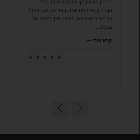
ד”ר רן מובשוביץ. מקצוען סופר. מיד
עם
הבחין בבעייתיות ומורכבות המקרה, וטיפל
תק
בו בצורה יצירתית, חכמה ותוך ראייה של
לי
מכלול...
ומ
שו
קרא עוד
קר