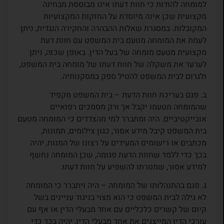
למומחה להודות כי חוות דעתו אינו מבוססת מבחינה
מקצועית שכן אינה מיוסדת על החזקות המקצועיות
המקובלות. במסגרת שאלות ההבהרה והחקירה הנגדית, ניתן
לעמת את המומחה מטעם בית המשפט עם חוות דעת
מקצועית מטעם מומחה של בעל הדין. באופן שכזה, ניתן
לערער את משקלה של חוות דעתו של מומחה בית המשפט,
ולגרום לבית המשפט להטיל ספק במסקנותיה.
ב. פגם בעריכת חוות הדעת – בית המשפט מקפיד
שהמומחה מטעמו יקבל אך ורק מסמכים רפואיים
אובייקטיביים. היה ומתברר למי מהצדדים כי המומחה מטעם
בית המשפט קיבל מידע אסור, כגון צילומים, תמונות,
מכתבים או רישומים המעידים על רצונו של המנוח, יהיה
בכך כדי ללמד שחוות הדעת פגומה, שכן המומחה נחשף
למידע אסור, שמטרתו להשפיע על חוות דעתו.
ג. פגם בהתנהלותו של המומחה – היה ויתברר כי המומחה
לא גילה לבית המשפט כי הוא מצוי בניגוד עניינים בשל
קיום של קשרים כלכליים עם אחד מבעלי הדין או אף עם
עורכי הדין המייצגים את אחד מבעלי הדין, יהיה בכך כדי