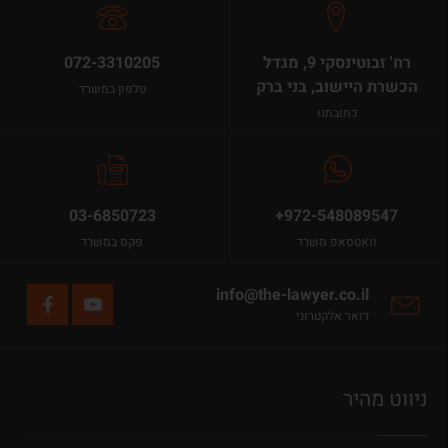
רח' זבוטינסקי 9, מגדל
072-3310205
הכשרת היישוב, בני ברק
טלפון במשרד
כתובתנו
03-6850723
+972-548089547
וואטסאפ משרד
פקס במשרד
info@the-lawyer.co.il
דואר אלקטרוני
ניווט מהיר