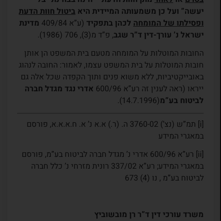
יעשה” ועל כן משמעותה המיידית היא
ביטול חוות הדעת
ופסילתו של המומחה
לכהן בתפקיד
(ע”א 409/84
מדינת
ישראל נ’ עורך-דין ד”ר שגב
, פ”ד מ(3), 706 (1986).
החובות המוטלות על המומחה מטעם בית המשפט הן אותן
חובות המוטלות על בית המשפט עצמו, לאמור: החובה לנהוג
באובייקטיביות, ללא משוא פנים ותוך הקפדה שכל אלה גם
ייראו (ראה לענין זה רע”א 600/96
אדרי נגד מגדל חברה
לביטוח בע”מ
(14.7.1996).
[i] תמ”ש (נצ’) 3760-02 ה. (ר.) א.א נ’ א. ח.א.א.א, פורסם
במאגרי המידע
[ii] רע”א 600/96 אדרי נ’ מגדל חברה לביטוח בע”מ, פורסם
במאגרי המידע; רע”א 337/02 רונית מזרחי נ’ כלל חברה
לביטוח בע”מ , נו (4) 673
משרד עורכי דין ד”ר רן מובשוביץ