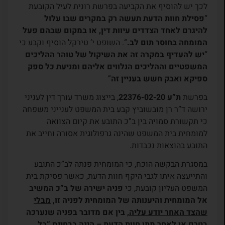
לכך יש להוסיף את הקביעה בפרשת רונית לעיל הקובעת
“
פסילת חוות הדעת תעשה רק במקרים שבו עלול
להיגרם לאחד הצדדים עיוות דין, או במקום שבהם פעל
המומחה בחוסר תום לב.
“. השופט י’ טירקל הוסיף וקבע כי
“
יש להעדיף במקרה זה את השיקול של טוהר ההליכים
המשפטיים וההליכים הנלווים אליהם ומניעת כל ספק
ספיקא ואבק חשש בעניין זה
”
בפרשת
ת”ע 22376-02-20
, בייצוג משרד עורך דין לעניני
ירושה ד”ר רן מובשוביץ קבע בית המשפט לענייני משפחה
כי תקשורת סמויה בין ב”כ התובע את קיום הצוואה
למומחית בית המשפט שהינה גרפולוגית אסורה וחייב את
התובע בהוצאות נכבדות.
במסגרת הבקשה הוכח, כי המומחית פנתה לב”כ התובע
והתייעצה איתו לגבי היקף חוות הדעת, כאשר פסיקת בית
המשפט העליון קובעת, כי
פניה ישירה של ב”כ המשיב
אל המומחית והיענותה של המומחית לפניה זו,
מבלי
שהצד האחר יודע עליה
, בין אם מדובר בפניה שנערכה
בטרם
או
לאחר
מתן חוות הדעת – הינה בבחינת “בל