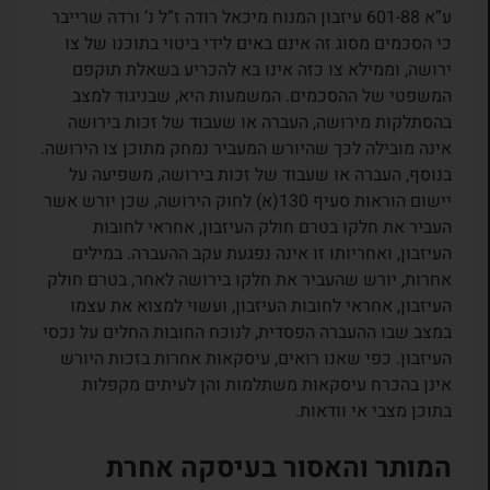
ע”א 601-88 עיזבון המנוח מיכאל רודה ז”ל נ’ ורדה שרייבר
כי הסכמים מסוג זה אינם באים לידי ביטוי בתוכנו של צו
ירושה, וממילא צו כזה אינו בא להכריע בשאלת תוקפם
המשפטי של ההסכמים. המשמעות היא, שבניגוד למצב
בהסתלקות מירושה, העברה או שעבוד של זכות בירושה
אינה מובילה לכך שהיורש המעביר נמחק מתוכן צו הירושה.
בנוסף, העברה או שעבוד של זכות בירושה, משפיעה על
יישום הוראות סעיף 130(א) לחוק הירושה, שכן יורש אשר
העביר את חלקו בטרם חולק העיזבון, אחראי לחובות
העיזבון, ואחריותו זו אינה נפגעת עקב ההעברה. במילים
אחרות, יורש שהעביר את חלקו בירושה לאחר, בטרם חולק
העיזבון, אחראי לחובות העיזבון, ועשוי למצוא את עצמו
במצב שבו ההעברה הפסדית, לנוכח החובות החלים על נכסי
העיזבון. כפי שאנו רואים, עיסקאות אחרות בזכות היורש
אינן בהכרח עיסקאות משתלמות והן לעיתים מקפלות
בתוכן מצבי אי וודאות.
המותר והאסור בעיסקה אחרת