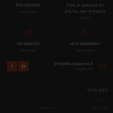
רח' זבוטינסקי 9, מגדל
072-3310205
הכשרת היישוב, בני ברק
טלפון במשרד
כתובתנו
03-6850723
+972-548089547
וואטסאפ משרד
פקס במשרד
info@the-lawyer.co.il
דואר אלקטרוני
ניווט מהיר
דיני ירושה
סוגי צוואה