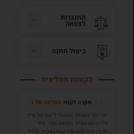
התנגדות
לצוואה
ביטול מתנה
לקוחות ממליצים
מקרה לקוח:
המלצה מל.ז
אני יותר משמחה שהגעתי לייעוץ של עו”ד
לע
ד”ר רן מובשוביץ. מקצוען סופר. מיד
עם
הבחין בבעייתיות ומורכבות המקרה, וטיפל
תק