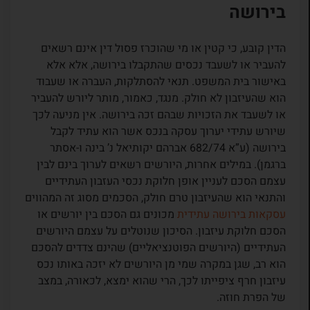
בירושה
הדין קובע, כי קטין או מי שהוכרז פסול דין אינם רשאים
להעביר או לשעבד נכסים שהתקבלו בירושה, אלא אלא
באישור בית המשפט. תנאי להסתלקות, העברה או שעבוד
הוא שהעיזבון לא חולק. מנגד, כאמור, מותר ליורש להעביר
או לשעבד את הזכויות שבהם זכה בירושה. אין מניעה לכך
שיורש עתידי יערוך עסקה בנכס אשר הוא עתיד לקבל
בירושה (ע”א 682/74 אברהם יקותיאל נ’ בינה ו-אסתר
ברגמן). במילים אחרות, היורשים רשאים לערוך בינם לבין
עצמם הסכם לעניין אופן חלוקת נכסי העזבון העתידיים
והתנאי הוא שהעיזבון טרם חולק, הסכמים מסוג זה המהווים
עסקאות בירושה עתידית
מכונים גם הסכם בין יורשים או
הסכם חלוקת עיזבון. הסיכון שנוטלים על עצמם היורשים
העתידיים (היורשים הפוטנציאליים) שהינם צדדים להסכם
הוא רב, שגן במקרה שמי מן היורשים לא יזכה באותו נכס
עיזבון חרף ציפייתו לכך, הרי שהוא ימצא, לכאורה, במצב
של הפרת חוזה.