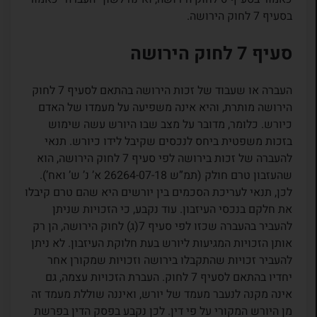
בסעיף 7 לחוק הירושה.
סעיף 7 לחוק הירושה
העברה או שעבוד של זכות הירושה בהתאם לסעיף 7 לחוק
הירושה מותרת, והיא אינה משפיעה על מעמדו של האדם
כיורש. כלומר, מדובר על מצב שבו היורש עשה שימוש
בזכות משפטית ביחס לנכסים שקיבל לידו כיורש. תנאי
להעברה של זכות בירושה לפי סעיף 7 לחוק הירושה, הוא
שהעזבון טרם חולק (תמ”ש 26264-07-18 א’ נ’ ש’ ואח’).
לכן, תנאי לעריכת הסכמים בין יורשים היא שהם טרם קיבלו
את חלקם בנכסי העיזבון. עוד נקבע, כי הזכויות שניתן
להעביר בהעברה שכזו לפי סעיף 7(ג) לחוק הירושה, הן רק
אותן הזכויות המגיעות ליורש בעת חלוקת העיזבון. לא ניתן
להעביר זכויות שהתקבלו בירושה וזכויות שמקורן אחר
יחדיו בהתאם לסעיף 7 לחוק. העברת הזכויות עצמה, גם
אינה מקנה לנעבר מעמד של יורש, ואיננה שוללת מעמד זה
מן היורש המקורי על פי דין. לכן נקבע בפסק הדין בפרשת