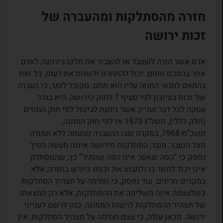
חזרה מהסתלקות ומהעברה של
זכות ירושה
אדם אשר הורה לשעבד או להעביר את חלקו בירושה לאדם
אחר בהסכם חתום, יכול להתחרט ולשנות את דעתו, כל זאת
בהתאם לתנאי החוזה עליו הוא חתם. מקובל לומר, כי העברה
של זכות בעיזבון לפי סעיף 7 לחוק הירושה, היא בגדר
עסקה לכל דבר ועניין, אשר ניתנת לביטול לפי חוק החוזים
(חלק כללי), תשל”ג-1973 או לפי חוק המתנה,
תשכ”ח-1968, במקרה שבו ההעברה נעשתה ללא תמורה
מצד הנעבר. מנגד, הסתלקות מירושה איננה מעשה הפיך.
נפסק כי “הפה שאסר אינו הפה שהתיר” כך, שהמסתלק
אינו יכול לחזור בו ולתבוע את זכותו כיורש בחזרה, אלא
במקרים חריגים. עוד נפסק, כי חתימה על תצהיר הסתלקות
כשלעצמה אינה משלימה את ההסתלקות, אלא רק המצאתו
של תצהיר ההסתלקות לרשות הממונה, כגון לרשם לענייני
ירושה. מכאן עולה, כי עצם חתימה על תצהיר הסתלקות, אין