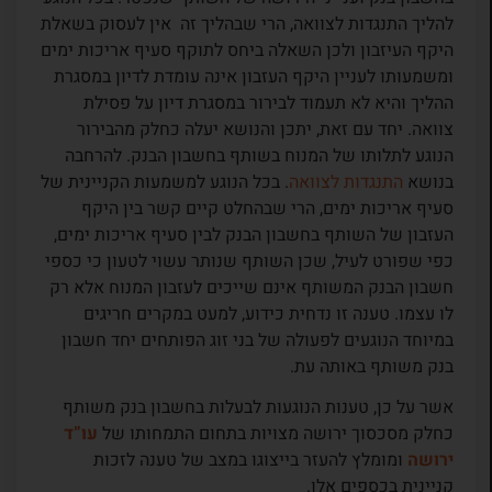
להליך התנגדות לצוואה, הרי שבהליך זה אין לעסוק בשאלת
היקף העיזבון ולכן השאלה ביחס לתוקף סעיף אריכות ימים
ומשמעותו לעניין היקף העזבון אינה עומדת לדיון במסגרת
ההליך והיא לא תעמוד לבירור במסגרת דיון על פסילת
צוואה. יחד עם זאת, יתכן והנושא יעלה כחלק מהבירור
הנוגע לתלותו של המנוח בשותף בחשבון הבנק. להרחבה
בנושא
התנגדות לצוואה
. בכל הנוגע למשמעות הקניינית של
סעיף אריכות ימים, הרי שבהחלט קיים קשר בין היקף
העזבון של השותף בחשבון הבנק לבין סעיף אריכות ימים,
כפי שפורט לעיל, שכן השותף שנותר עשוי לטעון כי כספי
חשבון הבנק המשותף אינם שייכים לעזבון המנוח אלא רק
לו עצמו. טענה זו נדחית כידוע, למעט במקרים חריגים
במיוחד הנוגעים לפעולה של בני זוג הפותחים יחד חשבון
בנק משותף באותה עת.
אשר על כן, טענות הנוגעות לבעלות בחשבון בנק משותף
כחלק מסכסוך ירושה מצויות בתחום התמחותו של
עו”ד
ירושה
ומומלץ להעזר בייצוגו במצב של טענה לזכות
קניינית בכספים אלו.