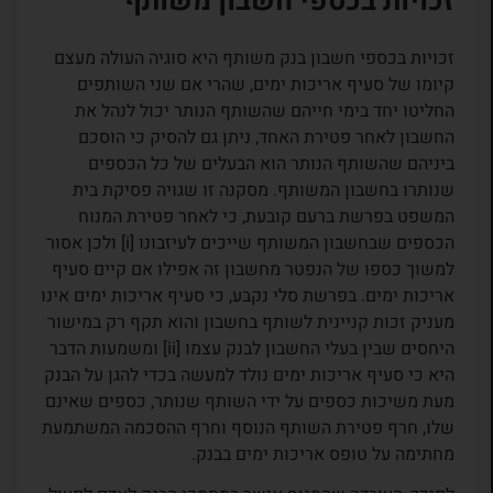
זכויות בכספי חשבון משותף
זכויות בכספי חשבון בנק משותף היא סוגיה העולה מעצם
קיומו של סעיף אריכות ימים, שהרי אם שני השותפים
החליטו יחד בימי חייהם שהשותף הנותר יכול לנהל את
החשבון לאחר פטירת האחד, ניתן גם להסיק כי הוסכם
ביניהם שהשותף הנותר הוא הבעלים של כל הכספים
שנותרו בחשבון המשותף. מסקנה זו שגויה פסיקת בית
המשפט בפרשת ברעם קובעת, כי לאחר פטירת המנוח
הכספים שבחשבון המשותף שייכים לעיזבונו [i] ולכן אסור
למשוך כספו של הנפטר מחשבון זה אפילו אם קיים סעיף
אריכות ימים. בפרשת סלי נקבע, כי סעיף אריכות ימים אינו
מעניק זכות קניינית לשותף בחשבון והוא תקף רק במישור
היחסים שבין בעלי החשבון לבנק עצמו [ii] ומשמעות הדבר
היא כי סעיף אריכות ימים נולד למעשה בכדי להגן על הבנק
מעת משיכות כספים על ידי השותף שנותר, כספים שאינם
שלו, חרף פטירת השותף הנוסף וחרף ההסכמה המשתמעת
מחתימה על טופס אריכות ימים בבנק.