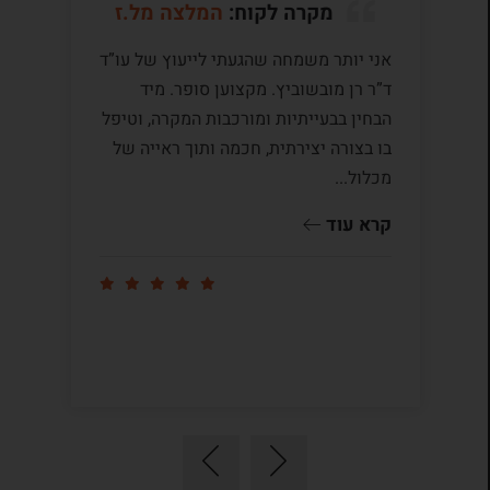
מקרה לקוח:
המלצה מל.ז
אני יותר משמחה שהגעתי לייעוץ של עו”ד
לע
ד”ר רן מובשוביץ. מקצוען סופר. מיד
עם
הבחין בבעייתיות ומורכבות המקרה, וטיפל
תק
בו בצורה יצירתית, חכמה ותוך ראייה של
לי
מכלול...
ומ
שו
קרא עוד
קר