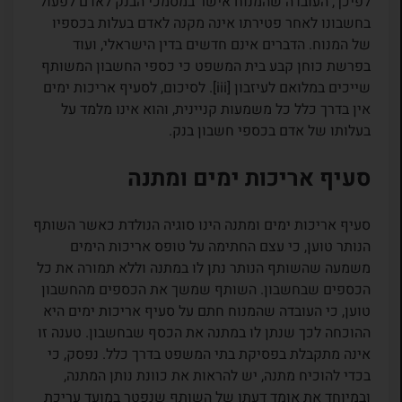
לפיכך, העובדה שהמנוח אישר במסמכי הבנק לאדם לפעול
בחשבונו לאחר פטירתו אינה מקנה לאדם בעלות בכספיו
של המנוח. הדברים אינם חדשים בדין הישראלי, ועוד
בפרשת כוחן קבע בית המשפט כי כספי החשבון המשותף
שייכים במלואם לעיזבון [iii]. לסיכום, לסעיף אריכות ימים
אין בדרך כלל כל משמעות קניינית, והוא אינו מלמד על
בעלותו של אדם בכספי חשבון בנק.
סעיף אריכות ימים ומתנה
סעיף אריכות ימים ומתנה הינו סוגיה הנולדת כאשר השותף
הנותר טוען, כי עצם החתימה על טופס אריכות הימים
משמעה שהשותף הנותר נתן לו במתנה וללא תמורה את כל
הכספים שבחשבון. השותף שמשך את הכספים מהחשבון
טוען, כי העובדה שהמנוח חתם על סעיף אריכות ימים היא
ההוכחה לכך שנתן לו במתנה את הכסף שבחשבון. טענה זו
אינה מתקבלת בפסיקת בתי המשפט בדרך כלל. נפסק, כי
בכדי להוכיח מתנה, יש להראות את כוונת נותן המתנה,
ובמיוחד את אומד דעתו של השותף שנפטר במועד עריכת