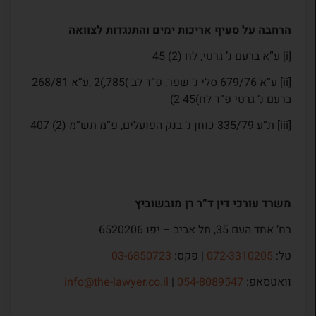
הרחבה על סעיף אריכות ימים והתנגדות לצוואה
[i] ע”א ברעם נ’ גרטי, לח (2) 45
[ii] ע”א 679/76 סלי נ’ שפר, פ”ד לב )785,)2 ,ע”א 268/81
ברעם נ’ גרטי פ”ד לח)45 ׁ2ׂ)
[iii] ת”ע 335/79 כוחן נ’ בנק הפועלים, פ”מ תש”מ (2) 407
משרד עורכי דין ד”ר רן מובשוביץ
רח’ אחד העם 35, תל אביב – יפו 6520206
טל:
072-3310205
| פקס:
03-6850723
וואטסאפ:
054-8089547
|
info@the-lawyer.co.il