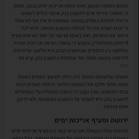
הסכם המתנה הנטען, אותו טופס אריכות ימים בבנק. נפסק
כי מסמכי צירוף אדם לחשבון בנק אינם יכולים לשמש
כראיה לנתינת כספים במתנה וממסמכים אלו אף לא עולה
כי אדם העניק את כל תכולת החשבון במתנה, אלא לכל
היותר את מחציתו, זאת באופן פרשני על יסוד הוראות סעיף
9 לחוק המטלטלין, הקובע כי בהעדר הוראה או ראיה אחרת
החלוקה בין הכספים שבחשבון הבנק היא חלוקה שיוויונית.
להרחבה בנושא מתנה של שותפות בחשבון בנק קרא גם
כאן
.
הטענה שלשותף המותר היה היתר למשוך כספים כאוות
נפשו מתוך חלקו של השותף הנפטר נדחתה פעמים רבות
בבתי המשפט, שכן נקבע כי החובה המוטלת על השותפים
לחשבון בנק היא לשמור על החשבון המשותף, ולא לרוקן
אותו מנכסיו.
ירושה וסעיף אריכות ימים
תכופות עולה השאלה אם קיים קשר בין סעיף אריכות ימים
בחשבון בנק וענייני הירושה של השותף שנפטר. בכל הנוגע