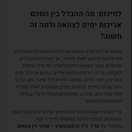
לסיכום: מה ההבדל בין הסכם
אריכות ימים לצוואה ולמה זה
חשוב?
הסכם אריכות ימים וצוואה הם כלים משפטיים המסדירים
את חלוקת הרכוש לאחר פטירה, אך יש ביניהם הבדלים
מהותיים. בעוד שצוואה ניתנת לשינוי חד-צדדי וניתנת
לתקיפה על ידי יורשים פוטנציאליים, הסכם אריכות ימים
הוא יציב יותר, דורש הסכמה הדדית לכל שינוי, ומגן על בן
הזוג שנותר בחיים. ההסכם מחייב משפטית לאחר פטירת
אחד מבני הזוג, ומורכב ממסמכים המעידים על הבעלות
המשותפת בנכסים.
כדי להבטיח שהסכם אריכות הימים שלכם יהיה תקף ומוגן
משפטית, מומלץ להיעזר במומחה לדיני ירושה.
במשרד של
עו״ד
ד״ר
רן מובשוביץ – עורכי דין צוואות