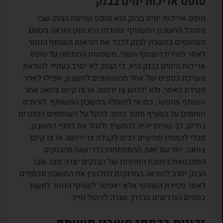
טופס אריכות ימים בבנק
טופס אריכות ימים בבנק הוא טופס שניסח הבנק שבו
מתנהל החשבון המשותף ומטרתו היא מתן הוראה מטעם
השותפים בחשבון לבנק לכבד את הוראות השותף הנותר
לאחר פטירת השותף השני. משמעות החתימה על טופס
אריכות הימים בבנק היא, כי הבנק לא יסרב בעתיד להוראת
משיכת כספים של אחד מהשותפים לחשבון, אפילו לאחר
פטירת האחר, ולא ידרוש צו ירושה או צו קיום צוואה אחר
השותף שנפטר, כתנאי לפעולה בחשבון המשותף. לעיתים
חותמים על הסעיף מתוך כוונה להקל על השותפים הנותרים
בחיים, כך שניתן יהיה להמשיך ולנהל את כספי החשבון,
מבלי להמתין חודשים רבים לקבלת צו ירושה או צו קיום
צוואה. יחד עם זאת, ההתפתחות בדרישות מהבנקים
המתבטאת ב-חובת הזהירות של הבנקים יצרה מצב שבו
הבנק יסרב להוראה המרוקנת לחלוטין את החשבון מכספים
לאחר פטירת השותף אלא יאפשר לשותף הנותר למשוך
כספים הנדרשים כבדרך שגרה לניהול חייו.