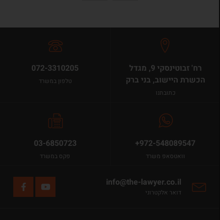
רח' זבוטינסקי 9, מגדל
072-3310205
הכשרת היישוב, בני ברק
טלפון במשרד
כתובתנו
03-6850723
+972-548089547
וואטסאפ משרד
פקס במשרד
info@the-lawyer.co.il
דואר אלקטרוני