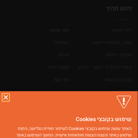
ניווט מהיר
דיני ירושה
סוגי צוואה
מתנה במסגרת ירושה
המלצות
סכסוכי ירושה
אודות
מאמרים בדיני ירושה : הבלוג
תקנון האתר
הצהרת נגישות
צור קשר
מפת אתר
כל הזכויות שמורות © 2025
בניית אתרים
|
קידום אתרים
שימוש בקובצי Cookies
האתר עושה שימוש בקובצי Cookies לשיפור חוויית הגלישה, ניתוח
שימוש באתר והצגת הצעות מותאמות אישית. המשך השימוש באתר