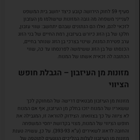
סעיף 59 לחוק הירושה קובע כיצד יחשב בית המשפט
לענייני משפחה מה גובה המזונות שישולמו מן העזבון
לזכאי להם, ואלו הם הנתונים שבהם יתחשב: שווי עזבון,
חלקו של בן הזוג כיורש בעיזבון, רמת החיים של בני הזוג
ערב פטירת המנוח, שינוי בצרכי בן הזוג שנותר בחיים,
הכנסתו של בן הזוג ששימשה לפרנסתו עד כה, שווי
הכתובה לה זכאית אשתו של המנוח.
מזונות מן העיזבון – הגבלת חופש
הציווי
מזונות מן העיזבון מבטאים דרישה של המחוקק לכך
ששאריו של המנוח יזכו בחלק מן העיזבון, אף אם המנוח
לא ציווה על כך בצוואתו. הצידוק להוראה זו, המגבילה את
חופש הציווי של המנוח, מצוי בקדושת יחסי המשפחה
והחובה לדאוג לשאירים (ע”א 393-93). על כן, עשויה טענת
מזונות מן העיזבון לעלות בהליכים הנוגעים לתוקפה של