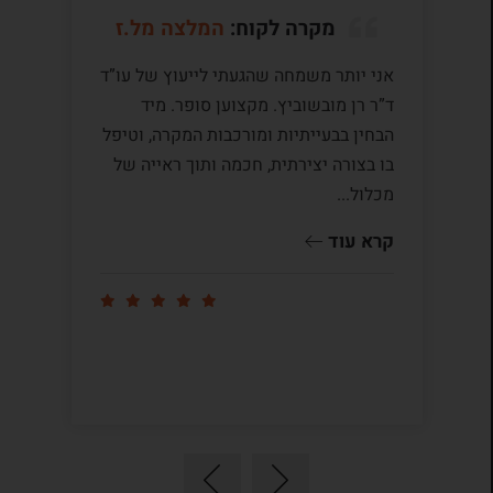
מקרה לקוח:
המלצה מל.ז
אני יותר משמחה שהגעתי לייעוץ של עו”ד
לע
ד”ר רן מובשוביץ. מקצוען סופר. מיד
עם
הבחין בבעייתיות ומורכבות המקרה, וטיפל
תק
בו בצורה יצירתית, חכמה ותוך ראייה של
לי
מכלול...
ומ
שו
קרא עוד
קר