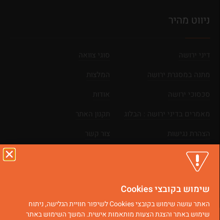
ניווט מהיר
דיני ירושה
סוגי צוואה
מתנה במסגרת ירושה
המלצות
סכסוכי ירושה
אודות
מאמרים בדיני ירושה : הבלוג
תקנון האתר
הצהרת נגישות
צור קשר
מפת אתר
שימוש בקובצי Cookies
כל הזכויות שמורות © 2025
בניית אתרים
|
קידום אתרים
האתר עושה שימוש בקובצי Cookies לשיפור חוויית הגלישה, ניתוח
שימוש באתר והצגת הצעות מותאמות אישית. המשך השימוש באתר