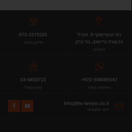
רח' זבוטינסקי 9, מגדל
072-3310205
הכשרת היישוב, בני ברק
טלפון במשרד
כתובתנו
03-6850723
+972-548089547
וואטסאפ משרד
פקס במשרד
info@the-lawyer.co.il
דואר אלקטרוני