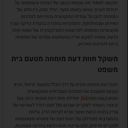
יתקשה לאמוד את עוצמת הכאב של המנוח והשפעתה על
יכולתו לערוך צוואה באותו מועד, יוולד ספק ביכולתו של
המומחה להגן על עמדתו המקצועית בהתייחס לנסיבות
האירוע שבמחלוקת. התמקדות בחקירה בנקודת הזיקה שבין
מקצועיות המומחה לפרשנות הסוביקטיבית של נשוא חוות
הדעת, עשויה לתקוע טריז במשמעות עמדתו של המומחה
ביחס לנסיבות האירוע.
משקל חוות דעת מומחה מטעם בית
משפט
חוות דעת מומחה נהנית על דרך הכלל ממעמד מיוחד, והיא
קובעת ומעצבת את המסכת העובדתית והמקצועית
המתבקשת ממנה
[ix]
. פסילת חוות דעת מומחה הינה צעד
קיצוני, השמור למקרים שבהם נפל פגם היורד לשורשו של
עניין בחוות הדעת ואשר מביא לעיוות הדין. עילות
ההתערבות (פסילה) של חוות דעת של מומחה מצומצמות
למקרים חריגים, כגון עריכת חוות הדעת בחריגה מסמכות,