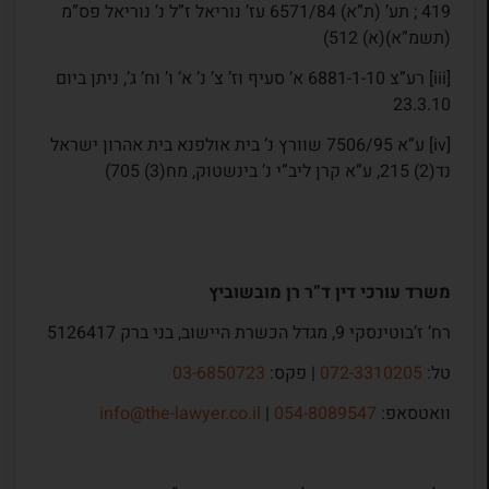
419 ; תע’ (ת”א) 6571/84 עז’ נוריאל ז”ל נ’ נוריאל פס”מ
(תשמ”א)(א) 512)
[iii] רע”צ 6881-1-10 א’ סעיף וז’ צ’ נ’ א’ ו’ וח’ ג’, ניתן ביום
23.3.10
[iv] ע”א 7506/95 שוורץ נ’ בית אולפנא בית אהרון ישראל
נד(2) 215, ע”א קרן ליב”י נ’ בינשטוק, מח(3) 705)
משרד עורכי דין ד”ר רן מובשוביץ
רח’ ז’בוטינסקי 9, מגדל הכשרת היישוב, בני ברק 5126417
טל:
072-3310205
| פקס:
03-6850723
וואטסאפ:
054-8089547
|
info@the-lawyer.co.il