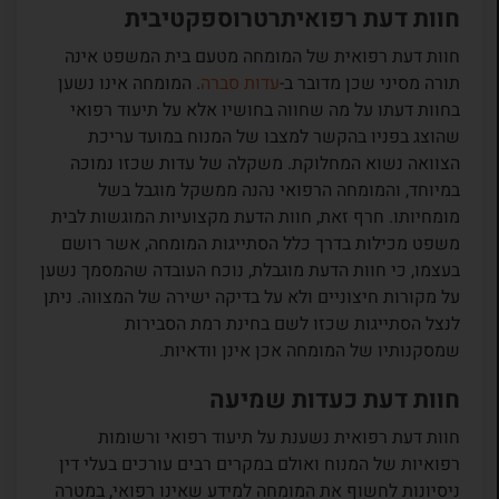
חוות דעת רפואיתרטרוספקטיבית
חוות דעת רפואית של המומחה מטעם בית המשפט אינה
תורה מסיני שכן מדובר ב-
עדות סברה
. המומחה אינו נשען
בחוות דעתו על מה שחווה בחושיו אלא על תיעוד רפואי
שהוצג בפניו בהקשר למצבו של המנוח במועד עריכת
הצוואה נשוא המחלוקת. משקלה של עדות שכזו נמוכה
במיוחד, והמומחה הרפואי נהנה ממשקל מוגבל בשל
מומחיותו. חרף זאת, חוות הדעת מקצועיות המוגשות לבית
משפט מכילות בדרך כלל הסתייגות המומחה, אשר רושם
בעצמו, כי חוות הדעת מוגבלת, נוכח העובדה שהמסמך נשען
על מקורות חיצוניים ולא על בדיקה ישירה של המצווה. ניתן
לנצל הסתייגות שכזו לשם בחינת רמת הסבירות
שמסקנותיו של המומחה אכן אינן וודאיות.
חוות דעת כעדות שמיעה
חוות דעת רפואית נשענת על תיעוד רפואי ורשומות
רפואיות של המנוח ואולם במקרים רבים עורכים בעלי דין
ניסיונות לחשוף את המומחה למידע שאינו רפואי, במטרה