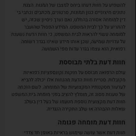
להשפיע על חוות דעתו ביחס למצבו של המנוח. הצגת
נתונים חיצוניים כגון תמונות, סרטונים, מכתבים וכתבי בי
דין למומחה אסורה בהחלט, ואם נערך ניסיון שכזה, יש
להתריע על כך לבית המשפט. המידע הפסול שהועבר
למומחה עשוי להראות לבית המשפט, כי חוות הדעת נשענת
על עדויות שמיעה, שכן אותו מידע שאינו בגדר רשומה
רפואית, הוא עצמו בגדר עדות מפי השמועה.
חוות דעת בלתי מבוססת
עולם הרפואה מבוסס על חזקות וקונספציות רפואיות
מקובלות. סטיית חוות הדעת מהנחות אלו יכולה להביא
לערעור מסקנותיו המקצועיות של המומחה. לשם הוכחה
של טענות מסוג זה, מומלץ להציב בפני מומחה בית המשפט
חוות דעת מקצועית נוספת מטעמו של בעל דין בשלב
שאלות ההבהרה או שלב החקירה הנגדית.
חוות דעת מומחה פגומה
חוות דעת אשר עושה שימוש בראיות באופן חד צדדי