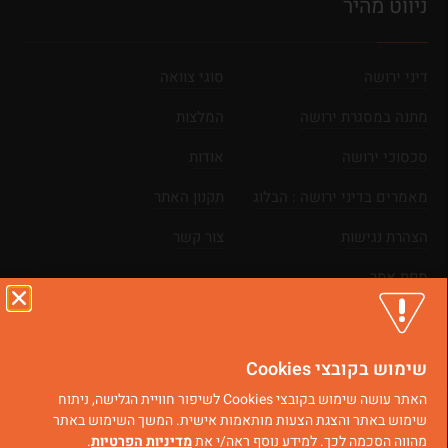
ניווט מהיר
דיני ירושה
סוגי צוואה
מתנה במסגרת ירושה
המלצות
סכסוכי ירושה
אודות
מאמרים בדיני ירושה : הבלוג
תקנון האתר
הצהרת נגישות
צור קשר
מפת אתר
כל הזכויות שמורות © 2025
בניית אתרים
|
קידום אתרים
שימוש בקובצי Cookies
האתר עושה שימוש בקובצי Cookies לשיפור חוויית הגלישה, ניתוח
שימוש באתר והצגת הצעות מותאמות אישית. המשך השימוש באתר
וואטסאפ
ייעוץ מקצועי
חייגו עכשיו
קביעת פגישה
מהווה הסכמה לכך. למידע נוסף ראה/י את
מדיניות הפרטיות
.