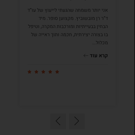
אני יותר משמחה שהגעתי לייעוץ של עו”ד
לע
ד”ר רן מובשוביץ. מקצוען סופר. מיד
עם
הבחין בבעייתיות ומורכבות המקרה, וטיפל
תק
בו בצורה יצירתית, חכמה ותוך ראייה של
לי
מכלול...
ומ
שו
קרא עוד
קר