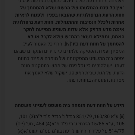
משפחה מחוות דעת של גרפולוג כשקבע בפרשת א.ס כי
“
אין כל פגם בהחלטתו של הרשם שלא להסתמך על
חוות הדעת הגרפולוגיות שהובאו בפניו ולפנות לראיות
אחרות ולכלל הנסיבות וההתנהלות. חוות דעת גרפולוגית
איננה מדע מדויק אלא עדות משנית מסייעת לחקר
האמת, וממילא רשאי בהמ”ש שלא לקבל או לא
להסתמך על חוות דעת כזו
“[iv]. חרף כל האמור לעיל,
הניסיון ועמדת הפסיקה מלמדים כי נדירים המקרים שבהם
יסטה בית המשפט ממסקנותיו של מומחה שמינה בחוות
דעתו. יש להוכיח כי נפל פגם של ממש במסקנות חוות
הדעת, על מנת שבית המשפט ישקול שלא לאמץ את
מסקנות המומחה בחוות דעתו.
מידע על חוות דעת מומחה בית משפט לענייני משפחה
[ii] ע”א 160/80, 851/79 בנדל נ’ בנדל פ”ד ל”ה(3) 101,
105 ; ע”א 15/85 מזרחי נ’ רז פ”ד מ”א(4) 454 ; תע’ (י-ם)
514/79 עז’ פלידיה הירש נ’ יפת בע”מ פס”מ תשמ”א(א)