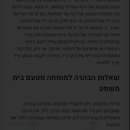
מומחה לכתב יד ימונה על ידי בית המשפט על מנת לחוות
דעתו בטענות של זיוף העולות בצוואה. לדוגמא, טענה לזיוף
של חתימת המצווה או זיוף של חתימות העדים או זיוף של
כתב ידו של המצווה או זיוף חלק מכתב ידו של המצווה.
יובהר, כי מומחה לכתב יד לא יתבקש להביע את דעתו על
אופיו או רצונותיו של המנוח. בית המשפט אינו מכיר
בגרפולוגיה כתורה שניתן להתבסס עליה לשם ניתוח
רצונותיו או אישיותו של המנוח. מדובר, אך ורק, בבדיקת
הסממנים הטכניים של כתב היד, במטרה לקבוע שכתב היד
שייך למצווה.
שאלות הבהרה למומחה מטעם בית
משפט
על פי התקנות, ניתן להעמיד למומחה שאלות הבהרה,
שמטרתן להבהיר את חוות דעתו. בדרך כלל, אין מדובר
בשאלות מקצועיות גרידא, אלא בשאלות שמטרתן
לחדד את
תשובת