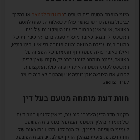
מינוי מומחה מטעם בית משפט ב
התנגדות לצוואה
או בהליך
לביטול מתנה נדרש כאשר עולות שאלות הנוגעות למסמך
הצוואה, אשר אינן בתחום ידיעתו השיפוטית של בית
המשפט. לדוגמא, כאשר מועלת טענה בדבר אי כשירות של
המנוח בעת עריכת הצוואה ימונה מומחה רפואי שהינו רופא,
ואילו כאשר עולה טענת זיוף חתימתו של המצווה על
הצוואה, ימונה מומחה לזיהוי כתב יד, מקום שאין לבית
המשפט לעניני משפחה את הידע והיכולת המקצועית
לקבוע אם הצוואה אכן זויפה או שהמנוח לא היה כשיר
לערוך צוואה.
חוות דעת מומחה מטעם בעל דין
תקנות סדר הדין האזרחי קובעות, כי אין להגיש חוות דעת
של מומחה בהליך משפטי המתנהל בפני בית המשפט
לענייני משפחה. לפיכך, על מנת להשתמש בתוצאות של
חוות דעת מקצועית במהלך הדיון יש לבקש מבית המשפט