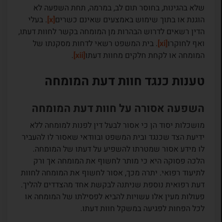
שלא בהגינות, בחוסר תום לב, במרמה, תחת השפעה לא
הוגנת או בתוך שימוש באמצעים שאינם כשרים
[x]
. בעלי
הדין רשאים לדרוש הבהרות מן המומחה בקשר לחוות דעתו,
ואף לחוקרו
[xi]
. בית המשפט רשאי לדחות מסקנתו של
המומחה או לקחת חלקים מחוות דעתו
[xii]
.
טענות כנגד חוות דעת המומחה
השפעה אסורה על חוות דעת המומחה
מושכלות יסוד הן כי אסור לבעל דין לפנות למומחה ללא
ידיעת הצד שכנגד ובית המשפט ובוודאי שאסור לו להעביר
לו מידע אסור שמטרתו להשפיע על דעתו של המומחה.
הלכה פסוקה היא כי מותר לחשוף את המומחה אך ורק
לתיעוד רפואי. יתרה מכך, אסור לחשוף את המומחה לחוות
דעת רפואית נוספת שניתנה לבקשת אחד מהצדדים להליך.
פעולות מעין אלו עשויות להביא לפסילתו של המומחה או
לכל הפחות לפגיעה במשקל חוות דעתו.