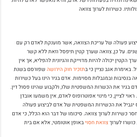
שאינה תלויה בפעולותיו של אדם, והיא מאפשר לאדם להיות
לותיו. כשירות לערוך צוואה
צוע פעולה של עריכת הצוואה, אשר מוענקת לאדם רק עם
וח:
המלצה
מקרה לקוח:
המלצה
ממ.
עו לגיל בגירות, אשר בישראל עומד על 18 שנים. על כן, צוואה שערך קטין תיפסל וזאת ללא קשר
רך הקטין יכולה להיות מדוייקת והגיונית להפליא, אך אין
 הגעתי לאחר
הגעתי לייעוץ בעניין צוואה,
 באימרת אגב נציין כי ב
תזכיר חוק הירושה
שפורסם בשנת
ה עורכי דין
מאוד התרשמתי מהמצויינות,
אה בנסיבות ובמגבלות מסוימות. אדם בגיר הינו בעל כשירות
משך תקופה של
ידע וראייה העמוקה ויצירתית.
 בגיר את הכשרות המשפטית שלו, ולקבוע שהינו פסול דין.
ורך דין נתן
הגישה היתה עניינית ומיוחדת.
ראוי לציין, כי מינוי אפוטרופוס לאדם, אין משמעו אובדן
לא נתנה מענה
הייעוץ הפגיש אותי עם עו”ד
וס יגביל את הכשירות המשפטית של אדם לביצוע פעולה
עצה והידע של
מעולה, מקסים, נעים שיחה
סר כשירות לערוך צוואה. סיכומו של דבר הוא הכלל, כי אדם
ווה זהב!!! הוא
שמדבר בגובה העיניים. אם
אזדקק אפנה רק...
 כושרו לערוך
צוואת חסוי
באופן אוטומטי, אלא אם בית
קרא עוד