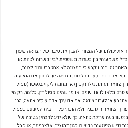
ר את יכולתו של המצווה להבין את טיבה של הצוואה שערך
הבדל משמעותי בין כשרות משפטית לבין כשרות לצוות או
אמר זה. היה ויקבע כי המצווה לא אחז בכשרות לצוות,
 של אדם חסר כשרות לצוות בצוואה יש לבחון אם הוא עומד
ך צוואה מחמת גילו (קטין) או מחמת ליקוי בנפשו (פסול
דין). חוק הירושה קובע כי מי שאינו בגיר, משמע טרם מלאו לו 18 שנים, או מי שהינו פסול דין, כלומר, רק מי
ינו רשאי לערוך צוואה. אף אם ערך אדם שכזה צוואה, הרי
ורך הצוואה הינו בגיר ולא הוכרז על ידי בית המשפט כפסול
 בנפשו בעת עריכת צוואה, כך שלא ידע להבחין בטיבה של
ות נפש הפוגעות בכושרו כגון דמנציה, אלצהיימר, או סבל