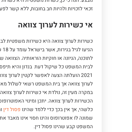
מבצע. הנה כי כן, כשרות משפטית היא כשרות 
זכאי לזכויות ולהיות חב בחובות, ללא קשר לפעו
אי כשירות לערוך צוואה
כשירות לערוך צוואה היא כשירות משפטית לבי
מקרה לקוח:
המלצה
מקרה לק
מל.ז
מא’
הגי
לתוכנה, הגיונה או חוקיות הוראותיה. הצוואה שע
אני יותר משמחה שהגעתי
לעו”ד מובשוביץ
לבית המשפט כל שיקול דעת בנדון והיא תיפסל.
לייעוץ של עו”ד ד”ר רן
התייעצות עם שש
2021 הועלתה הצעה לאפשר לקטין לערוך צוו
מובשוביץ. מקצוען סופר. מיד
שונים לפניו וב
לערוך צוואה אך בית המשפט רשאי לשלול מאדם
הבחין בבעייתיות ומורכבות
שלוש שנים. כל ע
במקרה מעין זה, נולדת אי כשירות לערוך צוואה. 
המקרה, וטיפל בו בצורה
לי דיעה שונה ש
הכשירות לערוך צוואה. יתכן ומינוי האפוטרופ
יצירתית, חכמה ותוך ראייה של
כולל ומדוייק..ה
כלשהי, אך אין בכך כדי ללמד שהינו
פסול דין
וח
מכלול...
עו”ד מובשוביץ ש
נתן את...
שמונה לו אפוטרופוס והינו חסוי אינו מאבד את
קרא עוד
המשפט קבע שהינו פסול דין.
קרא עוד