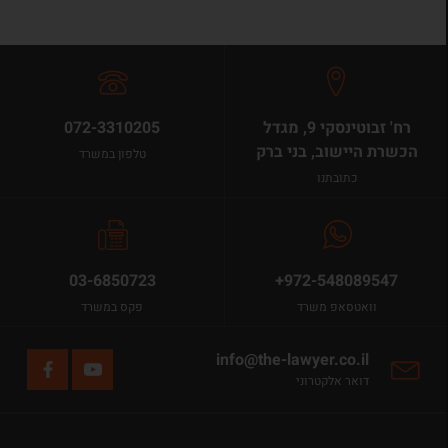
רח' זבוטינסקי 9, מגדל
072-3310205
הכשרת היישוב, בני ברק
טלפון במשרד
כתובתנו
03-6850723
+972-548089547
וואטסאפ משרד
פקס במשרד
info@the-lawyer.co.il
דואר אלקטרוני