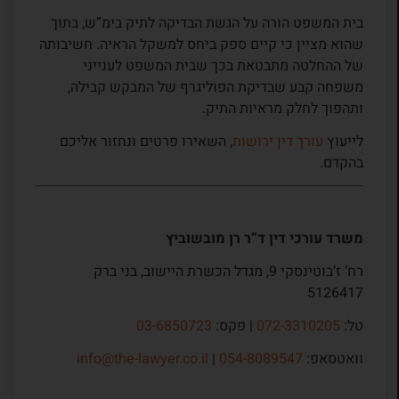
בית המשפט הורה על הגשת הבדיקה לתיק בימ”ש, בתוך
שהוא מציין כי קיים ספק ביחס למשקל הראיה. חשיבותה
של ההחלטה מתבטאת בכך שבית המשפט לענייני
משפחה קבע שבדיקת הפוליגרף של המבקש קבילה,
ותהפוך לחלק מראיות התיק.
לייעוץ
עורך דין ירושות
, השאירו פרטים ונחזור אליכם
בהקדם.
משרד עורכי דין ד”ר רן מובשוביץ
רח’ ז’בוטינסקי 9, מגדל הכשרת היישוב, בני ברק
5126417
טל:
072-3310205
| פקס:
03-6850723
וואטסאפ:
054-8089547
|
info@the-lawyer.co.il