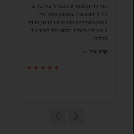
אני יותר משמחה שהגעתי לייעוץ של עו”ד
לע
ד”ר רן מובשוביץ. מקצוען סופר. מיד
עם
הבחין בבעייתיות ומורכבות המקרה, וטיפל
תק
בו בצורה יצירתית, חכמה ותוך ראייה של
לי
מכלול...
ומ
שו
קרא עוד
קר