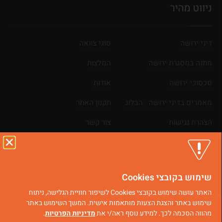
ניווט מהיר
דיני ירושה
סוגי צוואה
מתנה במסגרת ירושה
המלצות
סכסוכי ירושה
אודות
מאמרים בדיני ירושה : הבלוג
תקנון האתר
הצהרת נגישות
צור קשר
מפת אתר
שימוש בקובצי Cookies
כל הזכויות שמורות © 2025
בניית אתרים
|
קידום אתרים
האתר עושה שימוש בקובצי Cookies לשיפור חוויית הגלישה, ניתוח
שימוש באתר והצגת הצעות מותאמות אישית. המשך השימוש באתר
מהווה הסכמה לכך. למידע נוסף ראה/י את
מדיניות הפרטיות
.
וואטסאפ
ייעוץ מקצועי
חייגו עכשיו
קביעת פגישה